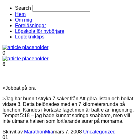
Search
Hem
Om mig
Föreläsningar
Löpskola för nybörjare
Löptekniktips
0
6
>Jobbat på bra
>Jag har hunnit stryka 7 saker från Att-göra-listan och bollat
vidare 3. Detta belönades med en 7 kilometersrunda på
lunchen. Kändes i kortaste laget men är bättre än ingenting.
Tempot 5:18 – jag hade kunnat springa snabbare, men vill
inte utmana halsen som fortfarande surar på mornarna.
Skrivit av
MarathonMia
mars 7, 2008
Uncategorized
0
1