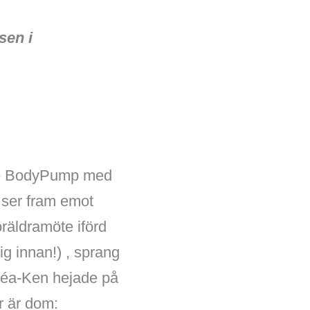
sen i
örde BodyPump med
 ser fram emot
räldramöte iförd
dig innan!) , sprang
nnéa-Ken hejade på
r är dom: