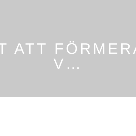
KT ATT FÖRMER
V…