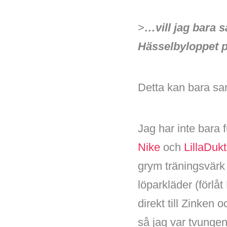
>
…vill jag bara s
Hässelbyloppet 
Detta kan bara s
Jag har inte bara
Nike
och
LillaDuk
grym träningsvärk 
löparkläder (förlåt
direkt till Zinke
så jag var tvungen