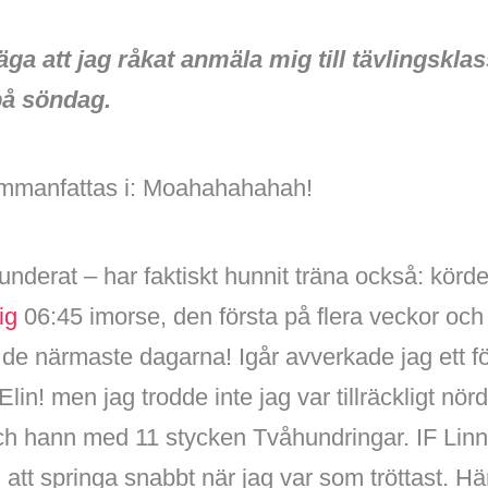
äga att jag råkat anmäla mig till tävlingsklas
på söndag.
ammanfattas i: Moahahahahah!
 funderat – har faktiskt hunnit träna också: k
tig
06:45 imorse, den första på flera veckor och
de närmaste dagarna! Igår avverkade jag ett fö
 Elin! men jag trodde inte jag var tillräckligt nör
n och hann med 11 stycken Tvåhundringar. IF Li
 att springa snabbt när jag var som tröttast. Hä