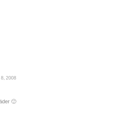
 8, 2008
läder 🙂