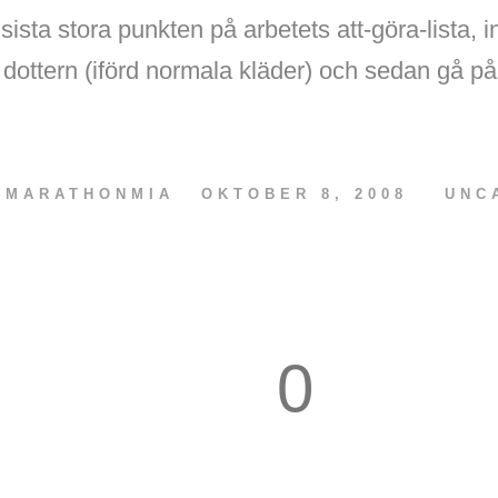
sista stora punkten på arbetets att-göra-lista, 
ottern (iförd normala kläder) och sedan gå på
V
MARATHONMIA
OKTOBER 8, 2008
UNC
0