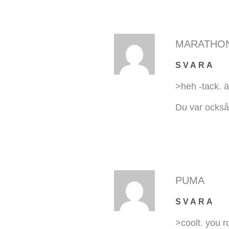
MARATHO
SVARA
>heh -tack. ä
Du var också
PUMA
SVARA
>coolt. you r