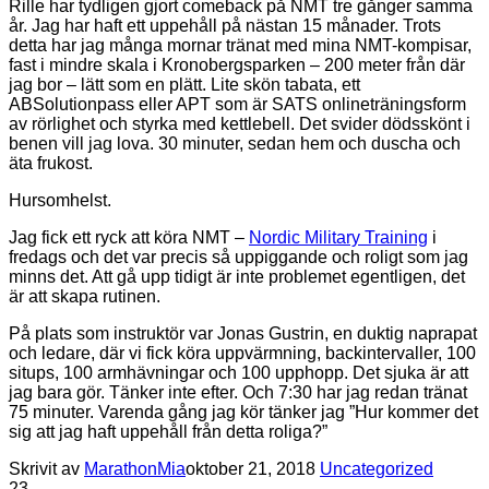
Rille har tydligen gjort comeback på NMT tre gånger samma
år. Jag har haft ett uppehåll på nästan 15 månader. Trots
detta har jag många mornar tränat med mina NMT-kompisar,
fast i mindre skala i Kronobergsparken – 200 meter från där
jag bor – lätt som en plätt. Lite skön tabata, ett
ABSolutionpass eller APT som är SATS onlineträningsform
av rörlighet och styrka med kettlebell. Det svider dödsskönt i
benen vill jag lova. 30 minuter, sedan hem och duscha och
äta frukost.
Hursomhelst.
Jag fick ett ryck att köra NMT –
Nordic Military Training
i
fredags och det var precis så uppiggande och roligt som jag
minns det. Att gå upp tidigt är inte problemet egentligen, det
är att skapa rutinen.
På plats som instruktör var Jonas Gustrin, en duktig naprapat
och ledare, där vi fick köra uppvärmning, backintervaller, 100
situps, 100 armhävningar och 100 upphopp. Det sjuka är att
jag bara gör. Tänker inte efter. Och 7:30 har jag redan tränat
75 minuter. Varenda gång jag kör tänker jag ”Hur kommer det
sig att jag haft uppehåll från detta roliga?”
Skrivit av
MarathonMia
oktober 21, 2018
Uncategorized
2
3