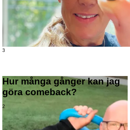
3
Hur många gånger kan jag
göra comeback?
2