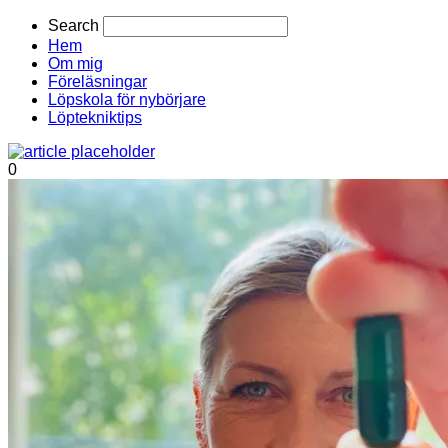
Search
Hem
Om mig
Föreläsningar
Löpskola för nybörjare
Löptekniktips
0