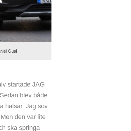
aniel Gual
älv startade JAG
. Sedan blev både
 halsar. Jag sov.
Men den var lite
ch ska springa