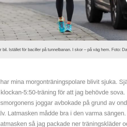
för bil. Istället för baciller på tunnelbanan. I skor – på väg hem. Foto: D
ar mina morgonträningspolare blivit sjuka. Sj
 klockan-5:50-träning för att jag behövde sova
gsmorgonens joggar avbokade på grund av onda
jälv. Latmasken mådde bra i den varma sängen. 
 latmasken så jag packade ner träningskläder o