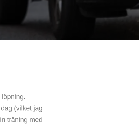
l löpning.
dag (vilket jag
a in träning med