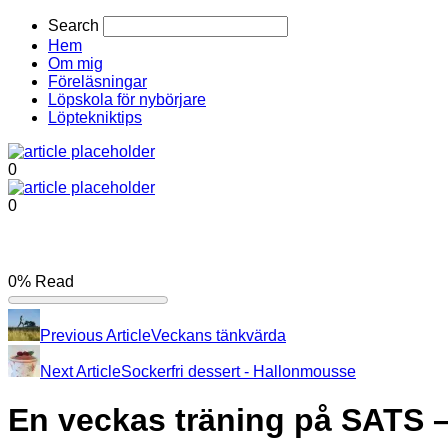
Search
Hem
Om mig
Föreläsningar
Löpskola för nybörjare
Löptekniktips
0
0
0%
Read
Previous Article
Veckans tänkvärda
Next Article
Sockerfri dessert - Hallonmousse
En veckas träning på SATS 