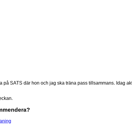
cka på SATS där hon och jag ska träna pass tillsammans. Idag akt
eckan.
kommendera?
aning