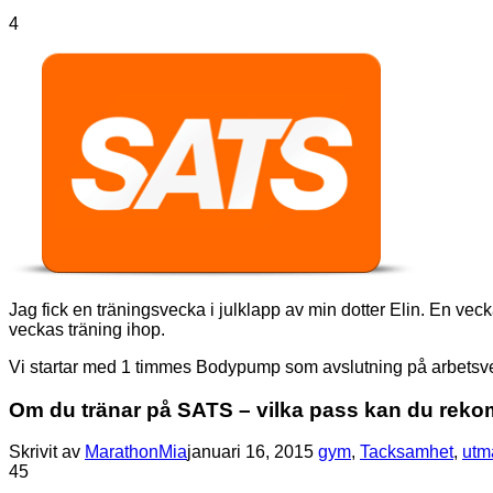
4
Jag fick en träningsvecka i julklapp av min dotter Elin. En ve
veckas träning ihop.
Vi startar med 1 timmes Bodypump som avslutning på arbetsv
Om du tränar på SATS – vilka pass kan du re
Skrivit av
MarathonMia
januari 16, 2015
gym
,
Tacksamhet
,
utm
4
5