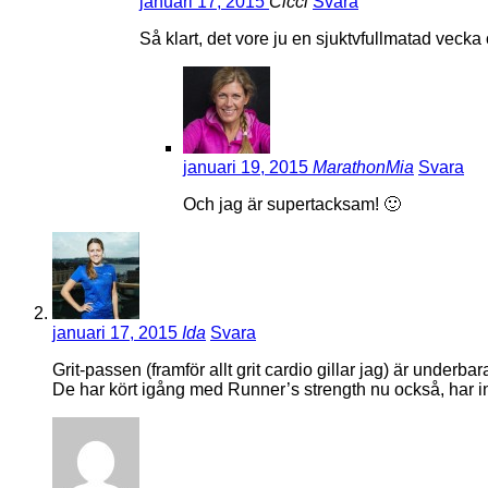
januari 17, 2015
Cicci
Svara
Så klart, det vore ju en sjuktvfullmatad vecka
januari 19, 2015
MarathonMia
Svara
Och jag är supertacksam! 🙂
januari 17, 2015
Ida
Svara
Grit-passen (framför allt grit cardio gillar jag) är under
De har kört igång med Runner’s strength nu också, har int