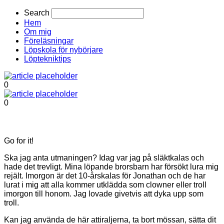
Search
Hem
Om mig
Föreläsningar
Löpskola för nybörjare
Löptekniktips
0
0
Go for it!
Ska jag anta utmaningen? Idag var jag på släktkalas och
hade det trevligt. Mina löpande brorsbarn har försökt lura mig
rejält. Imorgon är det 10-årskalas för Jonathan och de har
lurat i mig att alla kommer utklädda som clowner eller troll
imorgon till honom. Jag lovade givetvis att dyka upp som
troll.
Kan jag använda de här attiraljerna, ta bort mössan, sätta dit