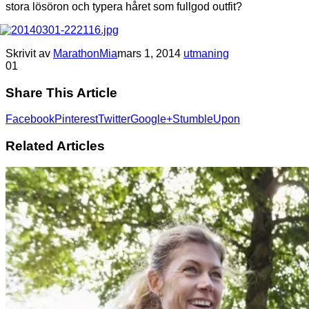
stora lösöron och typera håret som fullgod outfit?
Skrivit av
MarathonMia
mars 1, 2014
utmaning
0
1
Share This Article
Facebook
Pinterest
Twitter
Google+
StumbleUpon
Related Articles