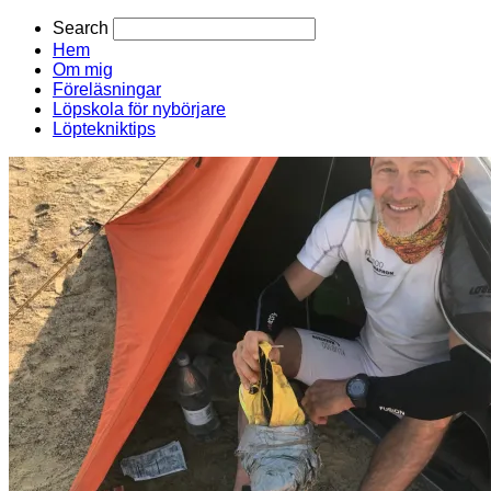
Search
Hem
Om mig
Föreläsningar
Löpskola för nybörjare
Löptekniktips