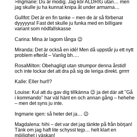
>Ingmarie: Du är modig. Jag kör ALDRIG utan… men
jag skulle ju ha kunnat knipa åt under armarna…
Gullfot: Det är en fin tanke – men de är så förbenat
dyyyyyra! Fast det skulle ju funka med en billigare
variant som nödfallskasse
Carina: Mina är lagom långa 😉
Miranda: Det är också en idé! Men då uppstår ju ett nytt
problem efteråt – Vanlig bh….
RosaMilton: Obehagligt utan strumpor denna årstid!
och inte lockar det att dra på sig de leriga direkt. grrrrr
Kalle: Eller hur!!?
Louise: Kul att du gav dig tillkänna 😉 ja det där att "Gå
i kommando" har väl hänt en och annan gång – hehehe
– men det syns ju inte.
Ingmarie igen: så heter det ja… 😉
Magdalena: hihi – det var det jag tänkte på från början!
Tänk om jag haft lite schysst tejp… helt klart en
möjlighet i väskan!