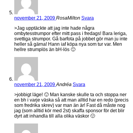
november 21, 2009
RosaMilton
Svara
>Jag upptäckte att jag inte hade några
ombytesstrumpor efter mitt pass i fredags! Bara leriga,
svettiga strumpor. Gå barfota på jobbet gör man ju inte
heller så gärna! Hann iaf köpa nya som tur var. Men
hellre strumplös än bH-lös 🙂
november 21, 2009
Andréa
Svara
>jobbigt läge! 🙂 Man kanske skulle ta och stoppa ner
en bh i varje väska så att man alltid har en redo (precis
som fredrika skrev) var man än är! Fast då måste nog
jag (som alltid kör med 2st) skaffa sponsor för det blir
dyrt att inhandla till alla olika väskor 🙂