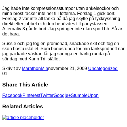
Jag hade inte kompressionsstumpor utan ankelsockor och
mina bröst räcker inte ner till fötterna. Förslag 1 gick bort.
Förslag 2 var inte att tänka på då jag skylle på lyxkryssning
direkt efter jobbet och den behövdes till partystassen.
Alternativ 3 går fetbort. Jag springer inte utan sport bh. Så är
det bara.
Sussie och jag tog en promenad, snackade skit och tog en
skön bastu istället. Som bonusrunda för min tankspridhett när
jag packade väskan får jag springa en härlig runda på
söndag med Karin Tri istället.
Skrivit av
MarathonMia
november 21, 2009
Uncategorized
0
1
Share This Article
Facebook
Pinterest
Twitter
Google+
StumbleUpon
Related Articles