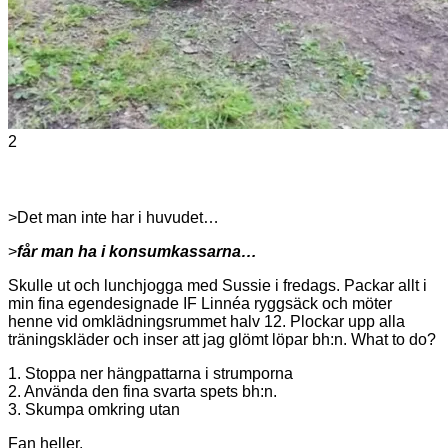
2
>Det man inte har i huvudet…
>
får man ha i konsumkassarna…
Skulle ut och lunchjogga med Sussie i fredags. Packar allt i
min fina egendesignade IF Linnéa ryggsäck och möter
henne vid omklädningsrummet halv 12. Plockar upp alla
träningskläder och inser att jag glömt löpar bh:n. What to do?
1. Stoppa ner hängpattarna i strumporna
2. Använda den fina svarta spets bh:n.
3. Skumpa omkring utan
Fan heller.