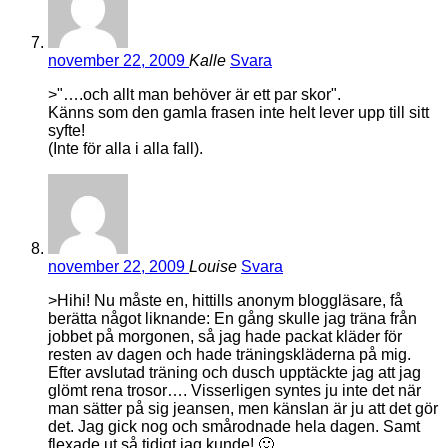
november 22, 2009
Kalle
Svara
>"….och allt man behöver är ett par skor".
Känns som den gamla frasen inte helt lever upp till sitt
syfte!
(Inte för alla i alla fall).
november 22, 2009
Louise
Svara
>Hihi! Nu måste en, hittills anonym bloggläsare, få
berätta något liknande: En gång skulle jag träna från
jobbet på morgonen, så jag hade packat kläder för
resten av dagen och hade träningskläderna på mig.
Efter avslutad träning och dusch upptäckte jag att jag
glömt rena trosor…. Visserligen syntes ju inte det när
man sätter på sig jeansen, men känslan är ju att det gör
det. Jag gick nog och smårodnade hela dagen. Samt
flexade ut så tidigt jag kunde! 🙂