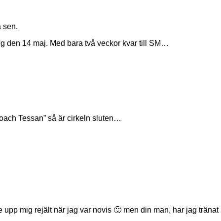
 sen.
ng den 14 maj. Med bara två veckor kvar till SM…
oach Tessan” så är cirkeln sluten…
de upp mig rejält när jag var novis 🙂 men din man, har jag trän