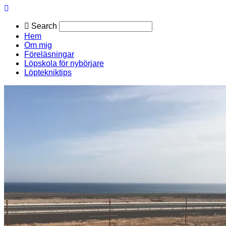
Search
Hem
Om mig
Föreläsningar
Löpskola för nybörjare
Löptekniktips