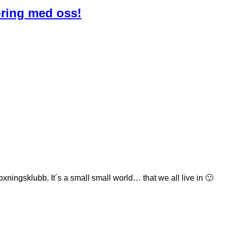
pring med oss!
xningsklubb. It´s a small small world… that we all live in 🙂