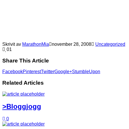
Skrivit av
MarathonMia
november 28, 2008
Uncategorized
0
1
Share This Article
Facebook
Pinterest
Twitter
Google+
StumbleUpon
Related Articles
>Bloggjogg
0