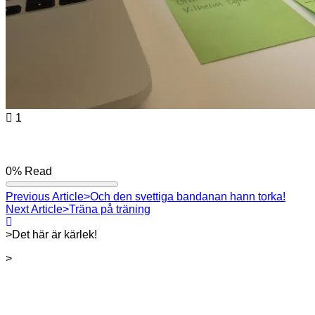
1
0%
Read
Previous Article
>Och den svettiga bandanan hann torka!
Next Article
>Träna på träning
>Det här är kärlek!
>