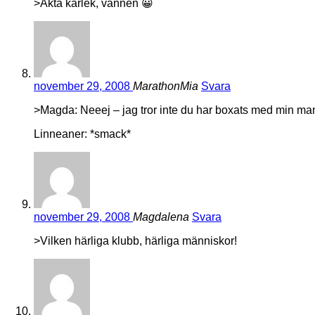
>Åkta kärlek, vännen 😀
november 29, 2008
MarathonMia
Svara
>Magda: Neeej – jag tror inte du har boxats med min ma
Linneaner: *smack*
november 29, 2008
Magdalena
Svara
>Vilken härliga klubb, härliga människor!