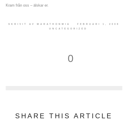
Kram från oss – älskar er.
SKRIVIT AV
MARATHONMIA
FEBRUARI 1, 2008
UNCATEGORIZED
0
1
SHARE THIS ARTICLE