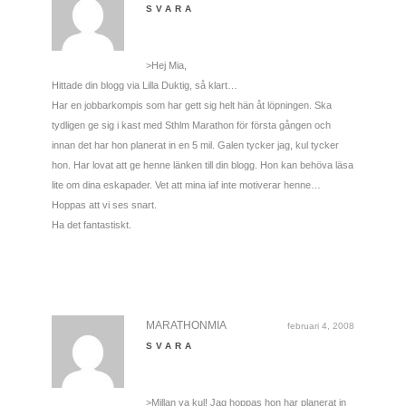
SVARA
>Hej Mia,
Hittade din blogg via Lilla Duktig, så klart…
Har en jobbarkompis som har gett sig helt hän åt löpningen. Ska
tydligen ge sig i kast med Sthlm Marathon för första gången och
innan det har hon planerat in en 5 mil. Galen tycker jag, kul tycker
hon. Har lovat att ge henne länken till din blogg. Hon kan behöva läsa
lite om dina eskapader. Vet att mina iaf inte motiverar henne…
Hoppas att vi ses snart.
Ha det fantastiskt.
MARATHONMIA
februari 4, 2008
SVARA
>Millan va kul! Jag hoppas hon har planerat in