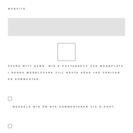
WEBSITE
SPARA MITT NAMN, MIN E-POSTADRESS OCH WEBBPLATS
I DENNA WEBBLÄSARE TILL NÄSTA GÅNG JAG SKRIVER
EN KOMMENTAR.
MEDDELA MIG OM NYA KOMMENTARER VIA E-POST.