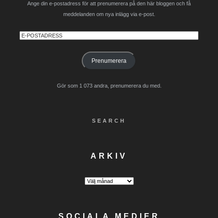
Ange din e-postadress för att prenumerera på den här bloggen och få
meddelanden om nya inlägg via e-post.
E-
postadress
Prenumerera
Gör som 1 073 andra, prenumerera du med.
SEARCH
ARKIV
Arkiv
SOCIALA MEDIER