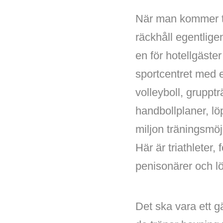
När man kommer till
räckhåll egentlige
en för hotellgäste
sportcentret med 
volleyboll, gruppt
handbollplaner, lö
miljon träningsmöjl
Här är triathleter,
penisonärer och l
Det ska vara ett 