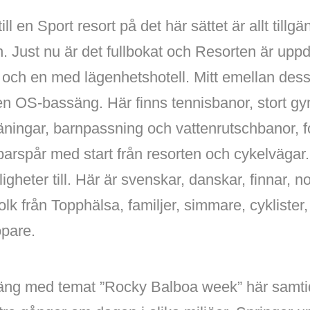
 en Sport resort på det här sättet är allt tillgä
n. Just nu är det fullbokat och Resorten är uppde
r och en med lägenhetshotell. Mitt emellan des
en OS-bassäng. Här finns tennisbanor, stort g
räningar, barnpassning och vattenrutschbanor, f
parspår med start från resorten och cykelvägar
igheter till. Här är svenskar, danskar, finnar, 
 folk från Topphälsa, familjer, simmare, cyklister
öpare.
gäng med temat ”Rocky Balboa week” här samti