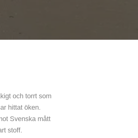
kigt och torrt som
ar hittat öken.
(mot Svenska mått
t stoff.