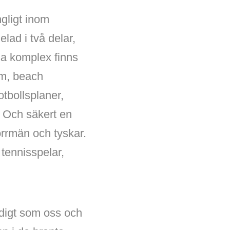
ngligt inom
lad i två delar,
sa komplex finns
ym, beach
otbollsplaner,
. Och säkert en
norrmän och tyskar.
, tennisspelar,
digt som oss och