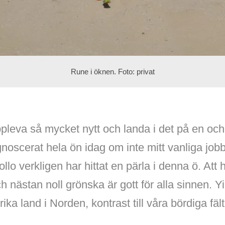
Rune i öknen. Foto: privat
 uppleva så mycket nytt och landa i det på en o
oscerat hela ön idag om inte mitt vanliga jobb
lo verkligen har hittat en pärla i denna ö. Att ha
h nästan noll grönska är gott för alla sinnen. 
ädrika land i Norden, kontrast till våra bördiga fä