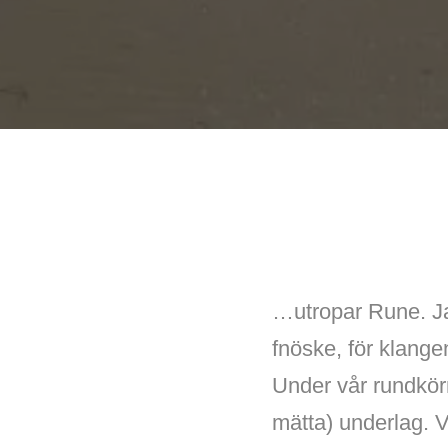
…utropar Rune. Jag
fnöske, för klangen
Under vår rundkör
mätta) underlag. V