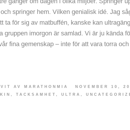
tre gånger om dagen i olika miljöer. Springer u
ch springer hem. Vilken genialisk idé. Jag såg
att ta för sig av matbuffén, kanske kan ultragäng
 gruppen imorgon är samlad. Vi är ju kända fö
vår fina gemenskap – inte för att vara torra oc
IVIT AV
MARATHONMIA
NOVEMBER 10, 20
KIN
,
TACKSAMHET
,
ULTRA
,
UNCATEGORIZ