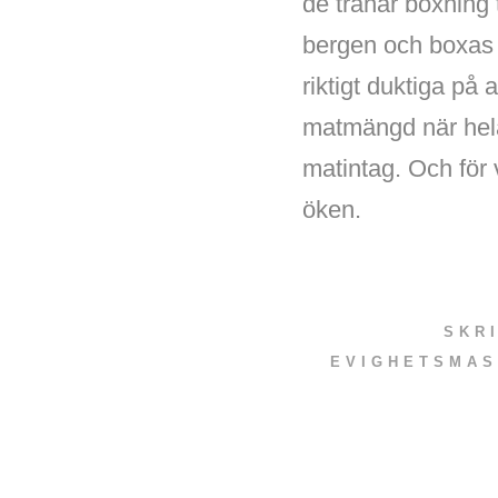
de tränar boxning 
bergen och boxas o
riktigt duktiga på 
matmängd när hela
matintag. Och för 
öken.
SKR
EVIGHETSMAS