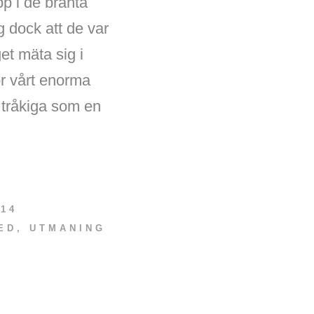
pp i de branta
 dock att de var
et mäta sig i
r vårt enorma
h tråkiga som en
14
ED
,
UTMANING