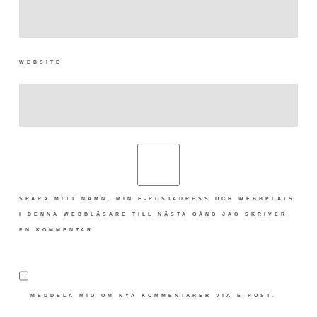
WEBSITE
SPARA MITT NAMN, MIN E-POSTADRESS OCH WEBBPLATS
I DENNA WEBBLÄSARE TILL NÄSTA GÅNG JAG SKRIVER
EN KOMMENTAR.
MEDDELA MIG OM NYA KOMMENTARER VIA E-POST.