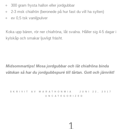
300 gram frysta hallon eller jordgubbar
2-3 msk chiafrön (beronede på hur fast du vill ha sylten)
ev 0,5 tsk vaniljpulver
Koka upp bären, rör ner chiafröna, låt svalna. Håller sig 4-5 dagar i
kylskåp och smakar ljuvligt fräsht.
Midsommartips! Mosa jordgubbar och låt chiafröna binda
vätskan så har du jordgubbspuré till tårtan. Gott och järnrikt!
SKRIVIT AV
MARATHONMIA
JUNI 22, 2017
UNCATEGORIZED
1