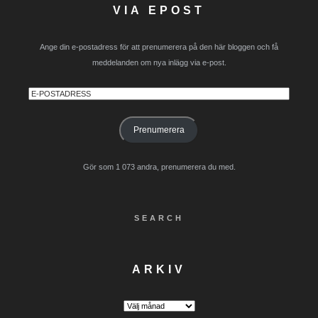
VIA EPOST
Ange din e-postadress för att prenumerera på den här bloggen och få
meddelanden om nya inlägg via e-post.
E-
postadress
Prenumerera
Gör som 1 073 andra, prenumerera du med.
SEARCH
ARKIV
Arkiv