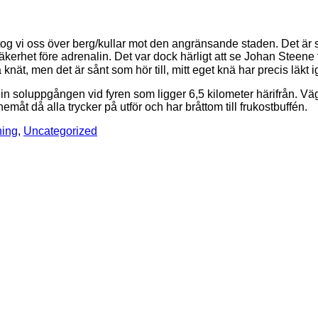
g vi oss över berg/kullar mot den angränsande staden. Det är st
i säkerhet före adrenalin. Det var dock härligt att se Johan Stee
nät, men det är sånt som hör till, mitt eget knä har precis läkt 
cka in soluppgången vid fyren som ligger 6,5 kilometer härifrån. Vä
åt då alla trycker på utför och har bråttom till frukostbuffén.
ning
,
Uncategorized