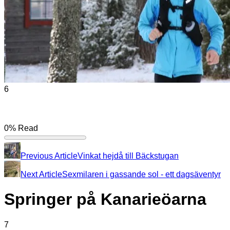
6
0%
Read
Previous Article
Vinkat hejdå till Bäckstugan
Next Article
Sexmilaren i gassande sol - ett dagsäventyr
Springer på Kanarieöarna
7