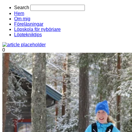
Search
Hem
Om mig
Föreläsningar
Löpskola för nybörjare
Löptekniktips
0