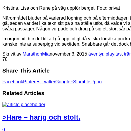
Kristina, Lisa och Rune på väg uppför berget. Foto: privat
Närområdet bjuder på varierad löpning och på eftermiddagen to
gå, sedan var det lika tekniskt på sina ställe utför, då valde v
svåra passager. Någon vurpade och drog på sig ett stort sår på k
Imorgon bitt blir det till att gå upp tidigt då vi ska försöka pri
kanske inte är superpigg vid sextiden. Snabbare går det dock hem
Skrivit av
MarathonMia
november 3, 2015
äventyr
,
playitas
,
trä
7
8
Share This Article
Facebook
Pinterest
Twitter
Google+
StumbleUpon
Related Articles
>Hare – harig och stolt.
0