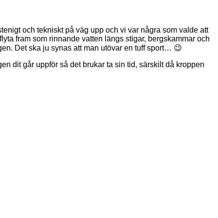
enigt och tekniskt på väg upp och vi var några som valde att
ne flyta fram som rinnande vatten längs stigar, bergskammar och
igen. Det ska ju synas att man utövar en tuff sport… 😉
gen dit går uppför så det brukar ta sin tid, särskilt då kroppen