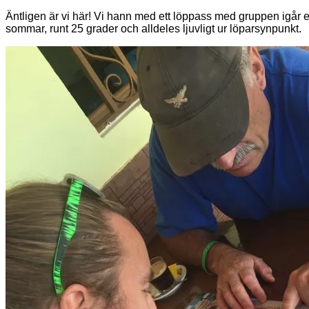
Äntligen är vi här! Vi hann med ett löppass med gruppen igår ef
sommar, runt 25 grader och alldeles ljuvligt ur löparsynpunkt.