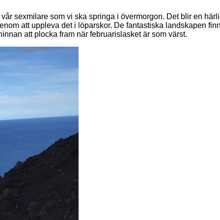
 vår sexmilare som vi ska springa i övermorgon. Det blir en hä
ur genom att uppleva det i löparskor. De fantastiska landskapen 
hinnan att plocka fram när februarislasket är som värst.