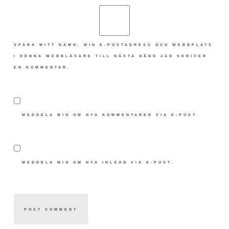
SPARA MITT NAMN, MIN E-POSTADRESS OCH WEBBPLATS
I DENNA WEBBLÄSARE TILL NÄSTA GÅNG JAG SKRIVER
EN KOMMENTAR.
MEDDELA MIG OM NYA KOMMENTARER VIA E-POST.
MEDDELA MIG OM NYA INLÄGG VIA E-POST.