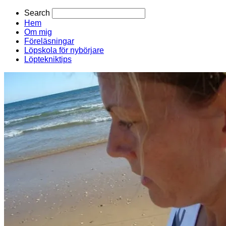
Search
Hem
Om mig
Föreläsningar
Löpskola för nybörjare
Löptekniktips