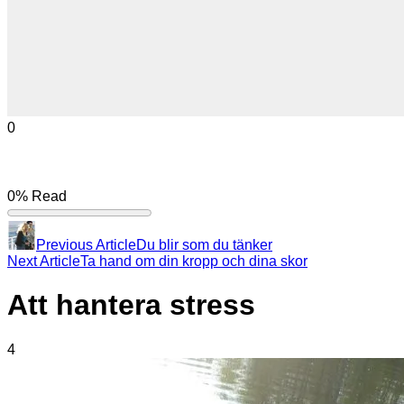
0
0%
Read
Previous Article
Du blir som du tänker
Next Article
Ta hand om din kropp och dina skor
Att hantera stress
4