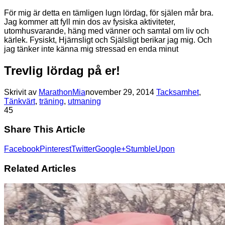
För mig är detta en tämligen lugn lördag, för själen mår bra.
Jag kommer att fyll min dos av fysiska aktiviteter,
utomhusvarande, häng med vänner och samtal om liv och
kärlek. Fysiskt, Hjärnsligt och Själsligt berikar jag mig. Och
jag tänker inte känna mig stressad en enda minut
Trevlig lördag på er!
Skrivit av
MarathonMia
november 29, 2014
Tacksamhet
,
Tänkvärt
,
träning
,
utmaning
4
5
Share This Article
Facebook
Pinterest
Twitter
Google+
StumbleUpon
Related Articles