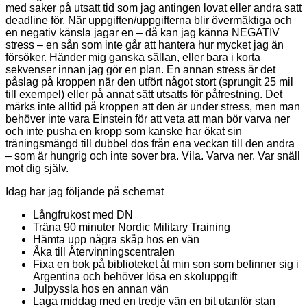
med saker på utsatt tid som jag antingen lovat eller andra satt
deadline för. När uppgiften/uppgifterna blir övermäktiga och
en negativ känsla jagar en – då kan jag känna NEGATIV
stress – en sån som inte går att hantera hur mycket jag än
försöker. Händer mig ganska sällan, eller bara i korta
sekvenser innan jag gör en plan. En annan stress är det
påslag på kroppen när den utfört något stort (sprungit 25 mil
till exempel) eller på annat sätt utsatts för påfrestning. Det
märks inte alltid på kroppen att den är under stress, men man
behöver inte vara Einstein för att veta att man bör varva ner
och inte pusha en kropp som kanske har ökat sin
träningsmängd till dubbel dos från ena veckan till den andra
– som är hungrig och inte sover bra. Vila. Varva ner. Var snäll
mot dig själv.
Idag har jag följande på schemat
Långfrukost med DN
Träna 90 minuter Nordic Military Training
Hämta upp några skåp hos en vän
Åka till Återvinningscentralen
Fixa en bok på biblioteket åt min son som befinner sig i
Argentina och behöver lösa en skoluppgift
Julpyssla hos en annan vän
Laga middag med en tredje vän en bit utanför stan