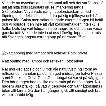
Vi hade nu avverkat en hel del antal mil och det var ”ganska”
lätt att hitta trots stundtals urusel markering längs
Skåneleden. Vi varvade gång i uppförsbackarna med
löpning ett perfekt sätt att inte dra på sig mjölksyra och hålla
pulsen låg. Sakta men säkert började eftermiddagen bli kväll
och vi började igen inse att vårt körschema igen inte skulle
hålla. Dels tog vårt tidigare stopp längre tid och banan var/är
ganska tuff. Vi kunde inte ta ut oss i förväg, loppet är ju trots
allt Sveriges längsta terränglopp på närmare 25 mil.
Nattlöpning med lampor och reflexer. Foto: privat
När mörkret lagt sig och vi fick vår nattutrustning i form av
reflexer och pannlampa och en god middag(en halva Pizza)
samt Snickers, Coca-Cola, Guldnougat så var vi på väg igen.
Den här gången hade vi lite mera rutin på depåstoppet. Nu
hade vi alla bra koll på vad vi behövde och var någonstans i
bilen allt fanns. Så den här gången gick allt smidigt och bra,
vi kom snabbt iväg.