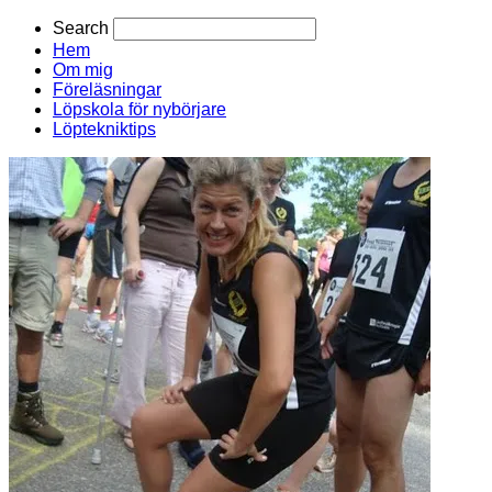
Search
Hem
Om mig
Föreläsningar
Löpskola för nybörjare
Löptekniktips