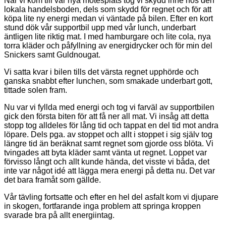
När vi kom till vår nya mötesplats tog vi skydd inne hos den
lokala handelsboden, dels som skydd för regnet och för att
köpa lite ny energi medan vi väntade på bilen. Efter en kort
stund dök vår supportbil upp med vår lunch, underbart
äntligen lite riktig mat. I med hamburgare och lite cola, nya
torra kläder och påfyllning av energidrycker och för min del
Snickers samt Guldnougat.
Vi satta kvar i bilen tills det värsta regnet upphörde och
ganska snabbt efter lunchen, som smakade underbart gott,
tittade solen fram.
Nu var vi fyllda med energi och tog vi farväl av supportbilen
gick den första biten för att få ner all mat. Vi insåg att detta
stopp tog alldeles för lång tid och tappat en del tid mot andra
löpare. Dels pga. av stoppet och allt i stoppet i sig själv tog
längre tid än beräknat samt regnet som gjorde oss blöta. Vi
tvingades att byta kläder samt vänta ut regnet. Loppet var
förvisso långt och allt kunde hända, det visste vi båda, det
inte var något idé att lägga mera energi på detta nu. Det var
det bara framåt som gällde.
Vår tävling fortsatte och efter en hel del asfalt kom vi djupare
in skogen, fortfarande inga problem att springa kroppen
svarade bra på allt energiintag.