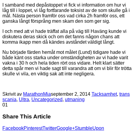
I samband med depåstoppet vi fick vi information om hur vi
låg till i loppet, vi låg fortfarande toksist av de som skulle gå i
mål. Nästa person framför oss vad cirka 2h framför oss, ett
ganska långt försprång men skam den som ger sig.
I och med att vi hade träffat alla på väg till Haväng kunde vi
diskutera deras skick och om det fanns någon chans att
komma ikapp men då kändes avståndet väldigt långt.
Nu började färden hemåt mot målet (Lund) tidigare hade vi
både känt oss starka under omständigheten av vi hade varit
vakna i 30 h och hela tiden rört oss vidare. Helt klart sätter
detta spår men vi hade sagt till varandra att om vi blir för trötta
skulle vi vila, en viktig sak att inte negligera.
Skrivit av
MarathonMia
september 2, 2014
Tacksamhet
,
trans
scania
,
Ultra
,
Uncategorized
,
utmaning
0
1
Share This Article
Facebook
Pinterest
Twitter
Google+
StumbleUpon