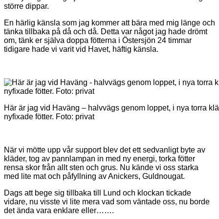
större dippar.
En härlig känsla som jag kommer att bära med mig länge och
tänka tillbaka på då och då. Detta var något jag hade drömt
om, tänk er själva doppa fötterna i Östersjön 24 timmar
tidigare hade vi varit vid Havet, häftig känsla.
Här är jag vid Haväng – halvvägs genom loppet, i nya torra kl
nyfixade fötter. Foto: privat
När vi mötte upp vår support blev det ett sedvanligt byte av
kläder, tog av pannlampan in med ny energi, torka fötter
rensa skor från allt sten och grus. Nu kände vi oss starka
med lite mat och påfyllning av Anickers, Guldnougat.
Dags att bege sig tillbaka till Lund och klockan tickade
vidare, nu visste vi lite mera vad som väntade oss, nu borde
det ända vara enklare eller…….