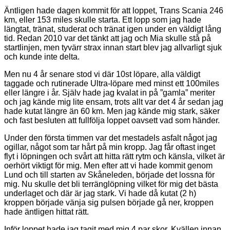
Äntligen hade dagen kommit för att loppet, Trans Scania 246
km, eller 153 miles skulle starta. Ett lopp som jag hade
längtat, tränat, studerat och tränat igen under en väldigt lång
tid. Redan 2010 var det tänkt att jag och Mia skulle stå på
startlinjen, men tyvärr strax innan start blev jag allvarligt sjuk
och kunde inte delta.
Men nu 4 år senare stod vi där 10st löpare, alla väldigt
taggade och rutinerade Ultra-löpare med minst ett 100miles
eller längre i år. Själv hade jag kvalat in på ”gamla” meriter
och jag kände mig lite ensam, trots allt var det 4 år sedan jag
hade kutat längre än 60 km. Men jag kände mig stark, säker
och fast besluten att fullfölja loppet oavsett vad som händer.
Under den första timmen var det mestadels asfalt något jag
ogillar, något som tar hårt på min kropp. Jag får oftast inget
flyt i löpningen och svårt att hitta rätt rytm och känsla, vilket är
oerhört viktigt för mig. Men efter att vi hade kommit genom
Lund och till starten av Skåneleden, började det lossna för
mig. Nu skulle det bli terränglöpning vilket för mig det bästa
underlaget och där är jag stark. Vi hade då kutat (2 h)
kroppen började vänja sig pulsen började gå ner, kroppen
hade äntligen hittat rätt.
Inför loppet hade jag tagit med mig 4 par skor. Kvällen innan