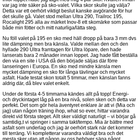
var jag inte säker på sko-valet. Vilka skor skulle jag välja?
Detta var ett oerhört viktigt beslut kanske avgörande för hur
det skulle gå. Valet stod mellan Ultra 290, Trailroc 195,
Rocalight 295 alla av märket Inov-8 ett skomärke som passar
både min fötter och mitt naturliga/lätta steg.
Nu föll valet på 195 en sko med häll dropp på bara 3 mm dvs
lite dämpning men bra känsla. Valde mellan den och den
hyllade 290 Ultra framtagen för Ultra löpare, den hade
lanserats bara 2 månader innan loppet. Jag hade fått beställa
den via en site i USA då den började säljas där förre
lanseringen i Europa. En sko med mindre känsla men
mycket dämpning en sko för långa tävlingar och mycket
asfalt. Hade testat skon totalt 5 timmar, men känslan fanns
aldrig där, då blev valet enkelt.
Under de första 4-5 timmarna kändes allt på topp! Energi-
och dryckintaget låg på en bra nivå, solen sken och detta var
perfekt. Det som gör hela äventyret enklare är att vi (Mia och
jag) utan någon träning ihop, what so ever, hittar varandra
direkt vid första steget. Allt sker väldigt naturligt – vi börjar gå
samtidig,t vi springer i samma takt/tempo. Mia är bättre med
asfalt som underlag och jag är oerhört stark när det kommer
till terräng. Vi kompletterar varandra väldigt bra och det
mesta sker utan att någon av oss behöver säga något.