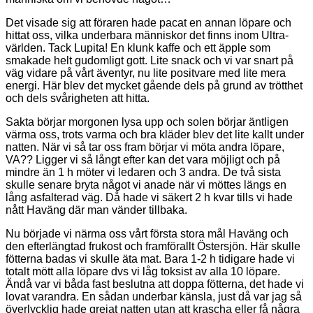
Det visade sig att föraren hade pacat en annan löpare och
hittat oss, vilka underbara människor det finns inom Ultra-
världen. Tack Lupita! En klunk kaffe och ett äpple som
smakade helt gudomligt gott. Lite snack och vi var snart på
väg vidare på vårt äventyr, nu lite positvare med lite mera
energi. Här blev det mycket gående dels på grund av trötthet
och dels svårigheten att hitta.
Sakta börjar morgonen lysa upp och solen börjar äntligen
värma oss, trots varma och bra kläder blev det lite kallt under
natten. När vi så tar oss fram börjar vi möta andra löpare,
VA?? Ligger vi så långt efter kan det vara möjligt och på
mindre än 1 h möter vi ledaren och 3 andra. De två sista
skulle senare bryta något vi anade när vi möttes längs en
lång asfalterad väg. Då hade vi säkert 2 h kvar tills vi hade
nått Haväng där man vänder tillbaka.
Nu började vi närma oss vårt första stora mål Haväng och
den efterlängtad frukost och framförallt Östersjön. Här skulle
fötterna badas vi skulle äta mat. Bara 1-2 h tidigare hade vi
totalt mött alla löpare dvs vi låg toksist av alla 10 löpare.
Ändå var vi båda fast beslutna att doppa fötterna, det hade vi
lovat varandra. En sådan underbar känsla, just då var jag så
överlycklig hade grejat natten utan att krascha eller få några