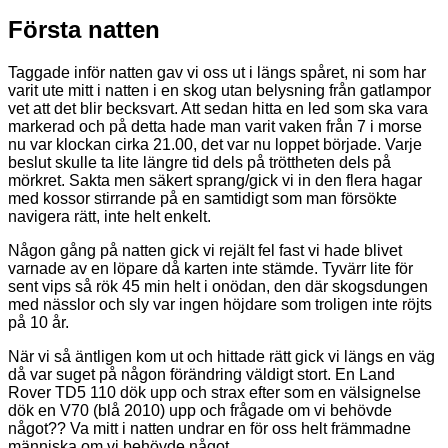
Första natten
Taggade inför natten gav vi oss ut i längs spåret, ni som har
varit ute mitt i natten i en skog utan belysning från gatlampor
vet att det blir becksvart. Att sedan hitta en led som ska vara
markerad och på detta hade man varit vaken från 7 i morse
nu var klockan cirka 21.00, det var nu loppet började. Varje
beslut skulle ta lite längre tid dels på tröttheten dels på
mörkret. Sakta men säkert sprang/gick vi in den flera hagar
med kossor stirrande på en samtidigt som man försökte
navigera rätt, inte helt enkelt.
Någon gång på natten gick vi rejält fel fast vi hade blivet
varnade av en löpare då karten inte stämde. Tyvärr lite för
sent vips så rök 45 min helt i onödan, den där skogsdungen
med nässlor och sly var ingen höjdare som troligen inte röjts
på 10 år.
När vi så äntligen kom ut och hittade rätt gick vi längs en väg
då var suget på någon förändring väldigt stort. En Land
Rover TD5 110 dök upp och strax efter som en välsignelse
dök en V70 (blå 2010) upp och frågade om vi behövde
något?? Va mitt i natten undrar en för oss helt främmadne
människa om vi behövde något…