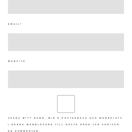
EMAIL
*
WEBSITE
SPARA MITT NAMN, MIN E-POSTADRESS OCH WEBBPLATS
I DENNA WEBBLÄSARE TILL NÄSTA GÅNG JAG SKRIVER
EN KOMMENTAR.