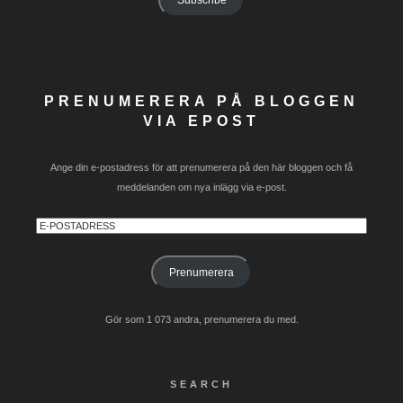
Subscribe
PRENUMERERA PÅ BLOGGEN
VIA EPOST
Ange din e-postadress för att prenumerera på den här bloggen och få
meddelanden om nya inlägg via e-post.
E-
postadress
Prenumerera
Gör som 1 073 andra, prenumerera du med.
SEARCH