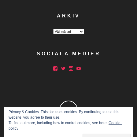
ARKIV
Arkiv
SOCIALA MEDIER
Facebook
Twitter
Instagram
YouTube
Privacy & Cookies: This site uses cookies. By continuing to use this
website, you agree to their use.
To find out more, including how to control cookies, see here:
Cookie-
policy
Copyright © 2015 Marathon Mia.