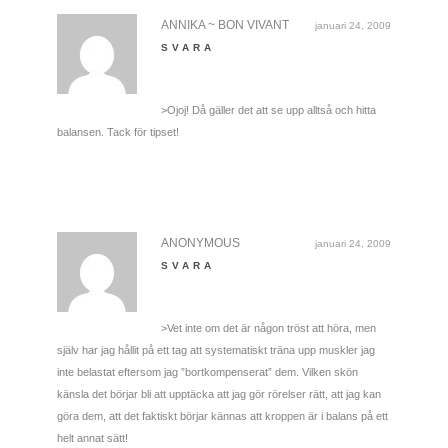
ANNIKA ~ BON VIVANT
januari 24, 2009
SVARA
>Ojoj! Då gäller det att se upp alltså och hitta
balansen. Tack för tipset!
ANONYMOUS
januari 24, 2009
SVARA
>Vet inte om det är någon tröst att höra, men
själv har jag hållit på ett tag att systematiskt träna upp muskler jag
inte belastat eftersom jag ”bortkompenserat” dem. Vilken skön
känsla det börjar bli att upptäcka att jag gör rörelser rätt, att jag kan
göra dem, att det faktiskt börjar kännas att kroppen är i balans på ett
helt annat sätt!