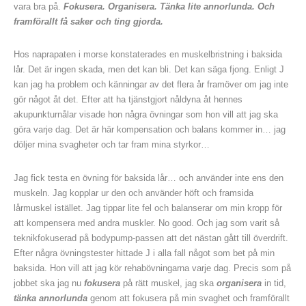
vara bra på.
Fokusera. Organisera. Tänka lite annorlunda. Och
framförallt få saker och ting gjorda.
Hos naprapaten i morse konstaterades en muskelbristning i baksida
lår. Det är ingen skada, men det kan bli. Det kan säga fjong. Enligt J
kan jag ha problem och känningar av det flera år framöver om jag inte
gör något åt det. Efter att ha tjänstgjort nåldyna åt hennes
akupunkturnålar visade hon några övningar som hon vill att jag ska
göra varje dag. Det är här kompensation och balans kommer in… jag
döljer mina svagheter och tar fram mina styrkor…
Jag fick testa en övning för baksida lår… och använder inte ens den
muskeln. Jag kopplar ur den och använder höft och framsida
lårmuskel istället. Jag tippar lite fel och balanserar om min kropp för
att kompensera med andra muskler. No good. Och jag som varit så
teknikfokuserad på bodypump-passen att det nästan gått till överdrift.
Efter några övningstester hittade J i alla fall något som bet på min
baksida. Hon vill att jag kör rehabövningarna varje dag. Precis som på
jobbet ska jag nu
fokusera
på rätt muskel, jag ska
organisera
in tid,
tänka annorlunda
genom att fokusera
på min svaghet och framförallt