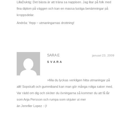
LillaDuktig: Det bästa är att träna sa nappisen. Jag litar på folk med
fina diplom på väggen och kan en massa lustiga benämningar på
kroppsdelar.
Andréa: Yepp – utmaningarnas drottning!
SARA E
januari 23, 2009
SVARA
>Mia du lyckas verkligen hitta utmaningar på
allt! Sopskaft och gummiband kan man gör många roliga saker med.
Var rädd om dig och sköter du övningarna så kommer du att få lår
som Anja Persson och rumpa som skjuter ut mer
än Jennfier Lopez :-)!