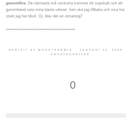
genomföra
. De närmaste två veckorna kommer ett sopskaft och ett
gummiband vara mina bästa vänner. Sen ska jag tillbaka och visa hur
stark jag har blivit. Oj, blev det en utmaning?
***********************************************
SKRIVIT AV
MARATHONMIA
JANUARI 23, 2009
UNCATEGORIZED
0
1