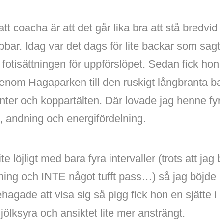
t coacha är att det går lika bra att stå bredvid 
bar. Idag var det dags för lite backar som sag
fotisättningen för uppförslöpet. Sedan fick hon lä
genom Hagaparken till den ruskigt långbranta 
ter och koppartälten. Där lovade jag henne fyr
k, andning och energifördelning.
ite löjligt med bara fyra intervaller (trots att jag
räning och INTE något tufft pass…) så jag böjd
hagade att visa sig så pigg fick hon en sjätte i
ölksyra och ansiktet lite mer ansträngt.