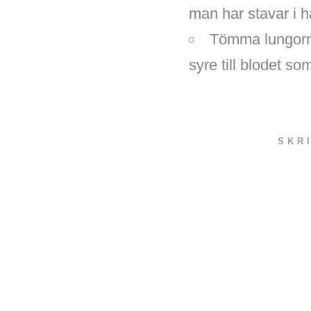
man har stavar i 
Tömma lungorna 
syre till blodet som
SKR