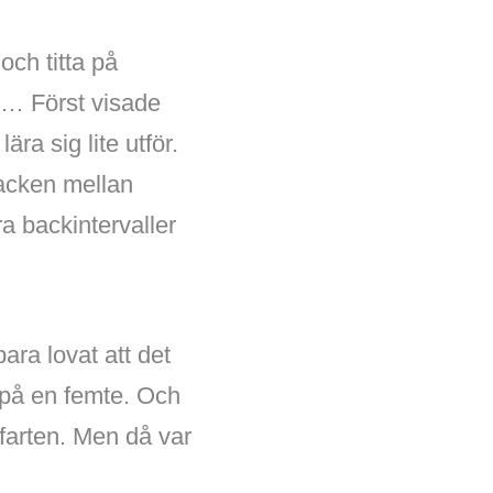
och titta på
t… Först visade
ra sig lite utför.
backen mellan
a backintervaller
 bara lovat att det
e på en femte. Och
 farten. Men då var