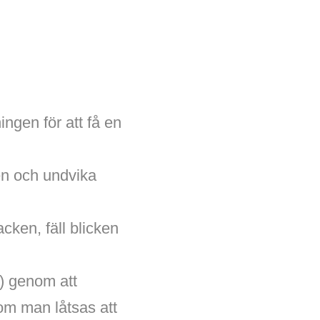
ngen för att få en
ten och undvika
acken, fäll blicken
n) genom att
 om man låtsas att