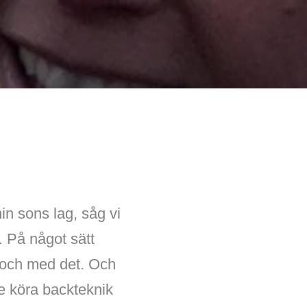
min sons lag, såg vi
. På något sätt
i och med det. Och
le köra backteknik