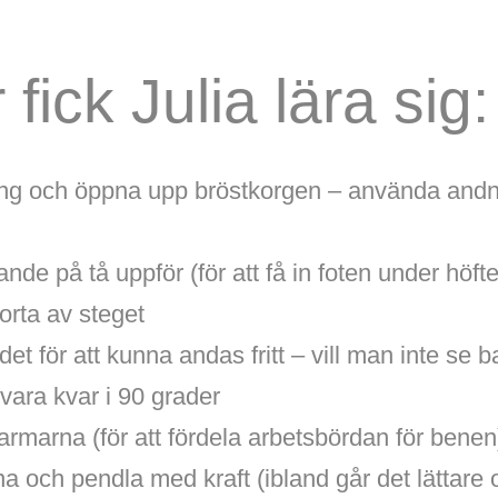
fick Julia lära sig:
ning och öppna upp bröstkorgen – använda andni
ande på tå uppför (för att få in foten under höf
korta av steget
et för att kunna andas fritt – vill man inte se b
vara kvar i 90 grader
 armarna (för att fördela arbetsbördan för bene
na och pendla med kraft (ibland går det lättare