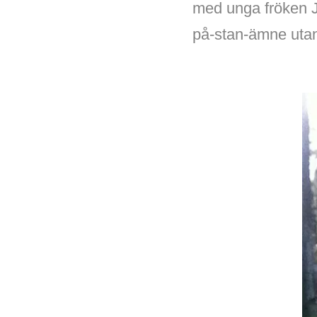
med unga fröken J
på-stan-ämne utan 