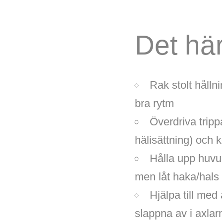
Det här 
Rak stolt håll
bra rytm
Överdriva tripp
hälisättning) och 
Hålla upp huvud
men låt haka/hals 
Hjälpa till med
slappna av i axlar