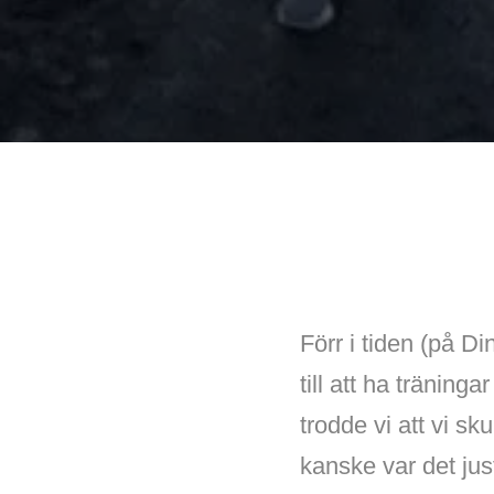
Förr i tiden (på Di
till att ha tränin
trodde vi att vi s
kanske var det just