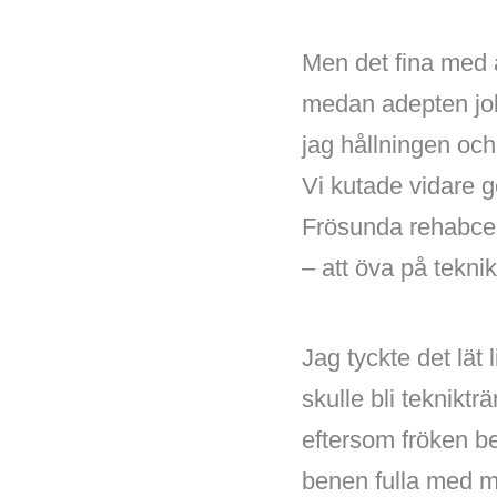
Men det fina med at
medan adepten job
jag hållningen och 
Vi kutade vidare 
Frösunda rehabcen
– att öva på tekni
Jag tyckte det lät l
skulle bli teknikt
eftersom fröken be
benen fulla med mj