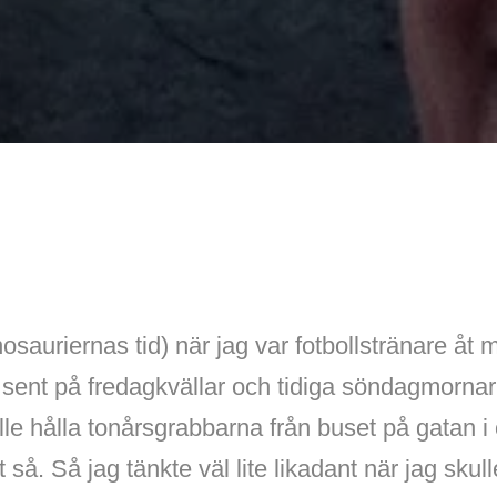
nosauriernas tid) när jag var fotbollstränare åt 
gar sent på fredagkvällar och tidiga söndagmornar
kulle hålla tonårsgrabbarna från buset på gatan 
 så. Så jag tänkte väl lite likadant när jag skul