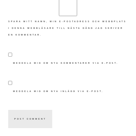
SPARA MITT NAMN, MIN E-POSTADRESS OCH WEBBPLATS
I DENNA WEBBLÄSARE TILL NÄSTA GÅNG JAG SKRIVER
EN KOMMENTAR.
MEDDELA MIG OM NYA KOMMENTARER VIA E-POST.
MEDDELA MIG OM NYA INLÄGG VIA E-POST.