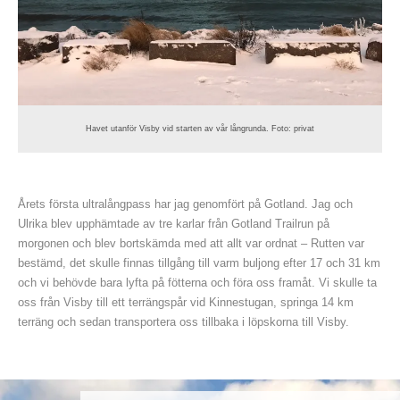
Havet utanför Visby vid starten av vår långrunda. Foto: privat
Årets första ultralångpass har jag genomfört på Gotland. Jag och
Ulrika blev upphämtade av tre karlar från Gotland Trailrun på
morgonen och blev bortskämda med att allt var ordnat – Rutten var
bestämd, det skulle finnas tillgång till varm buljong efter 17 och 31 km
och vi behövde bara lyfta på fötterna och föra oss framåt. Vi skulle ta
oss från Visby till ett terrängspår vid Kinnestugan, springa 14 km
terräng och sedan transportera oss tillbaka i löpskorna till Visby.