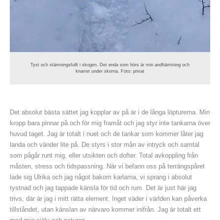
Tyst och stämningsfullt i skogen. Det enda som hörs är min andhämtning och
knarret under skorna. Foto: privat
Det absolut bästa sättet jag kopplar av på är i de långa löpturerna. Min
kropp bara pinnar på och för mig framåt och jag styr inte tankarna över
huvud taget. Jag är totalt i nuet och de tankar som kommer låter jag
landa och vänder lite på. De styrs i stor mån av intryck och samtal
som pågår runt mig, eller utsikten och dofter. Total avkoppling från
måsten, stress och tidspassning. När vi befann oss på terrängspåret
lade sig Ulrika och jag något bakom karlarna, vi sprang i absolut
tystnad och jag tappade känsla för tid och rum. Det är just här jag
trivs, där är jag i mitt rätta element. Inget väder i världen kan påverka
tillståndet, utan känslan av närvaro kommer inifrån. Jag är totalt ett