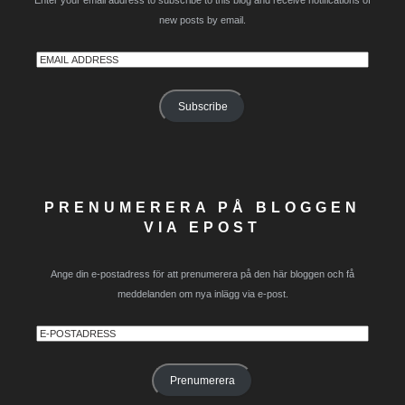
Enter your email address to subscribe to this blog and receive notifications of
new posts by email.
Email
Address
Subscribe
PRENUMERERA PÅ BLOGGEN
VIA EPOST
Ange din e-postadress för att prenumerera på den här bloggen och få
meddelanden om nya inlägg via e-post.
E-
postadress
Prenumerera