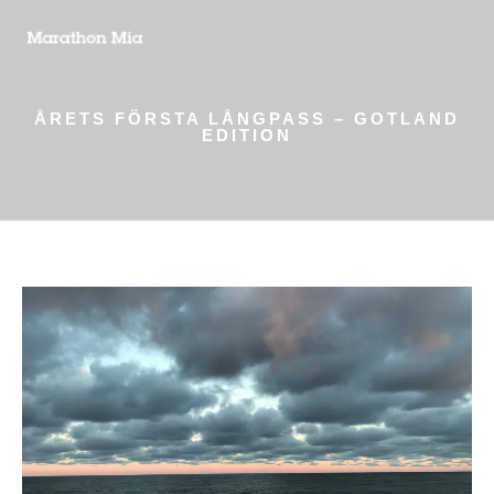
ÅRETS FÖRSTA LÅNGPASS – GOTLAND
EDITION