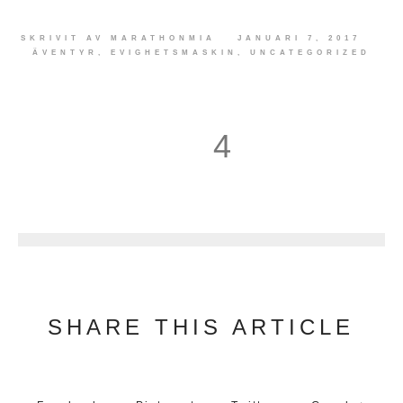
SKRIVIT AV
MARATHONMIA
JANUARI 7, 2017
ÄVENTYR
,
EVIGHETSMASKIN
,
UNCATEGORIZED
4
5
SHARE THIS ARTICLE