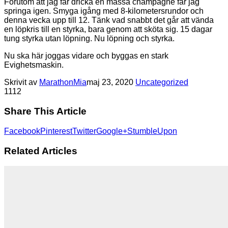
Förutom att jag får dricka en massa champagne får jag
springa igen. Smyga igång med 8-kilometersrundor och
denna vecka upp till 12. Tänk vad snabbt det går att vända
en löpkris till en styrka, bara genom att sköta sig. 15 dagar
tung styrka utan löpning. Nu löpning och styrka.
Nu ska här joggas vidare och byggas en stark
Evighetsmaskin.
Skrivit av
MarathonMia
maj 23, 2020
Uncategorized
11
12
Share This Article
Facebook
Pinterest
Twitter
Google+
StumbleUpon
Related Articles