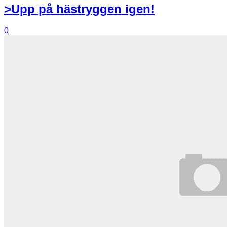
>Upp på hästryggen igen!
0