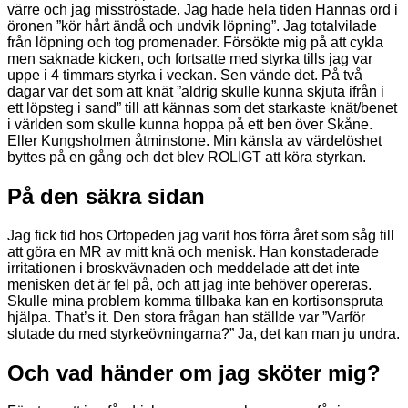
värre och jag misströstade. Jag hade hela tiden Hannas ord i
öronen ”kör hårt ändå och undvik löpning”. Jag totalvilade
från löpning och tog promenader. Försökte mig på att cykla
men saknade kicken, och fortsatte med styrka tills jag var
uppe i 4 timmars styrka i veckan. Sen vände det. På två
dagar var det som att knät ”aldrig skulle kunna skjuta ifrån i
ett löpsteg i sand” till att kännas som det starkaste knät/benet
i världen som skulle kunna hoppa på ett ben över Skåne.
Eller Kungsholmen åtminstone. Min känsla av värdelöshet
byttes på en gång och det blev ROLIGT att köra styrkan.
På den säkra sidan
Jag fick tid hos Ortopeden jag varit hos förra året som såg till
att göra en MR av mitt knä och menisk. Han konstaderade
irritationen i broskvävnaden och meddelade att det inte
menisken det är fel på, och att jag inte behöver opereras.
Skulle mina problem komma tillbaka kan en kortisonspruta
hjälpa. That’s it. Den stora frågan han ställde var ”Varför
slutade du med styrkeövningarna?” Ja, det kan man ju undra.
Och vad händer om jag sköter mig?