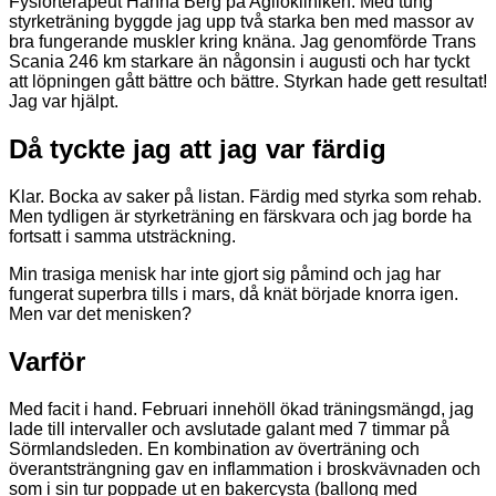
Fysiorterapeut Hanna Berg på Agilokliniken. Med tung
styrketräning byggde jag upp två starka ben med massor av
bra fungerande muskler kring knäna. Jag genomförde Trans
Scania 246 km starkare än någonsin i augusti och har tyckt
att löpningen gått bättre och bättre. Styrkan hade gett resultat!
Jag var hjälpt.
Då tyckte jag att jag var färdig
Klar. Bocka av saker på listan. Färdig med styrka som rehab.
Men tydligen är styrketräning en färskvara och jag borde ha
fortsatt i samma utsträckning.
Min trasiga menisk har inte gjort sig påmind och jag har
fungerat superbra tills i mars, då knät började knorra igen.
Men var det menisken?
Varför
Med facit i hand. Februari innehöll ökad träningsmängd, jag
lade till intervaller och avslutade galant med 7 timmar på
Sörmlandsleden. En kombination av överträning och
överantsträngning gav en inflammation i broskvävnaden och
som i sin tur poppade ut en bakercysta (ballong med