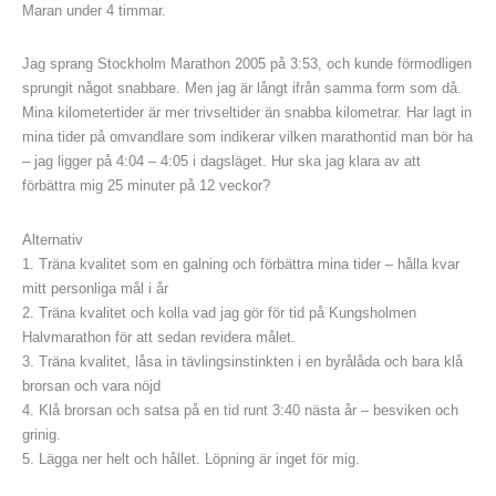
Maran under 4 timmar.
Jag sprang Stockholm Marathon 2005 på 3:53, och kunde förmodligen
sprungit något snabbare. Men jag är långt ifrån samma form som då.
Mina kilometertider är mer trivseltider än snabba kilometrar. Har lagt in
mina tider på omvandlare som indikerar vilken marathontid man bör ha
– jag ligger på 4:04 – 4:05 i dagsläget. Hur ska jag klara av att
förbättra mig 25 minuter på 12 veckor?
Alternativ
1. Träna kvalitet som en galning och förbättra mina tider – hålla kvar
mitt personliga mål i år
2. Träna kvalitet och kolla vad jag gör för tid på Kungsholmen
Halvmarathon för att sedan revidera målet.
3. Träna kvalitet, låsa in tävlingsinstinkten i en byrålåda och bara klå
brorsan och vara nöjd
4. Klå brorsan och satsa på en tid runt 3:40 nästa år – besviken och
grinig.
5. Lägga ner helt och hållet. Löpning är inget för mig.