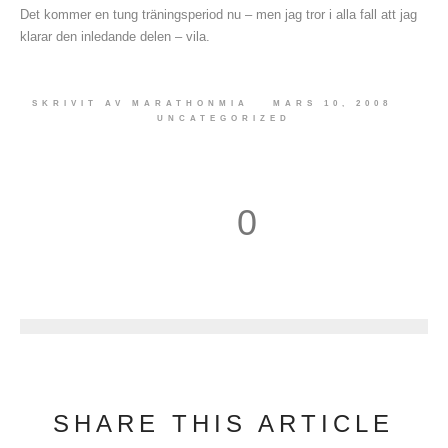
Det kommer en tung träningsperiod nu – men jag tror i alla fall att jag
klarar den inledande delen – vila.
SKRIVIT AV
MARATHONMIA
MARS 10, 2008
UNCATEGORIZED
0
1
SHARE THIS ARTICLE