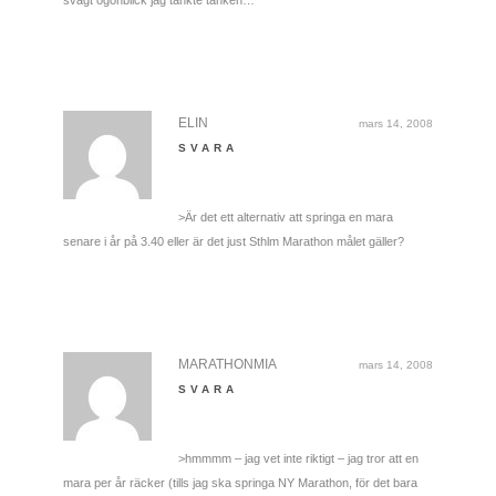
svagt ögonblick jag tänkte tanken…
ELIN
mars 14, 2008
SVARA
>Är det ett alternativ att springa en mara
senare i år på 3.40 eller är det just Sthlm Marathon målet gäller?
MARATHONMIA
mars 14, 2008
SVARA
>hmmmm – jag vet inte riktigt – jag tror att en
mara per år räcker (tills jag ska springa NY Marathon, för det bara