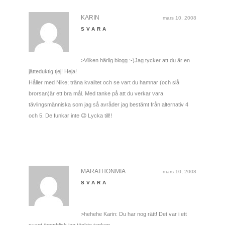
KARIN
mars 10, 2008
SVARA
>Vilken härlig blogg :-)Jag tycker att du är en
jätteduktig tjej! Heja!
Håller med Nike; träna kvalitet och se vart du hamnar (och slå
brorsan)är ett bra mål. Med tanke på att du verkar vara
tävlingsmänniska som jag så avråder jag bestämt från alternativ 4
och 5. De funkar inte 😉 Lycka till!!
MARATHONMIA
mars 10, 2008
SVARA
>hehehe Karin: Du har nog rätt! Det var i ett