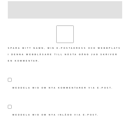
SPARA MITT NAMN, MIN E-POSTADRESS OCH WEBBPLATS
I DENNA WEBBLÄSARE TILL NÄSTA GÅNG JAG SKRIVER
EN KOMMENTAR.
MEDDELA MIG OM NYA KOMMENTARER VIA E-POST.
MEDDELA MIG OM NYA INLÄGG VIA E-POST.