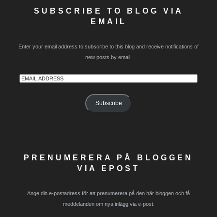
SUBSCRIBE TO BLOG VIA
EMAIL
Enter your email address to subscribe to this blog and receive notifications of
new posts by email.
Email
Address
Subscribe
PRENUMERERA PÅ BLOGGEN
VIA EPOST
Ange din e-postadress för att prenumerera på den här bloggen och få
meddelanden om nya inlägg via e-post.