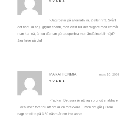
SVARA
>Jag röstar på alternativ nr. 2 eller nr.3. Svårt
det här! Du är ju grymt snabb, men visst blir det roligare med ett mål
man kan nå, än ett då man göra superbra men ändå inte blir nöjd?
Jag hejar på dig!
MARATHONMIA
mars 10, 2008
SVARA
>Tackar! Det sura är att jag sprungit snabbare
– och inser först nu att det är en färskvara… men det går ju som
sagt att sikta på 3:39 nästa år om inte annat.