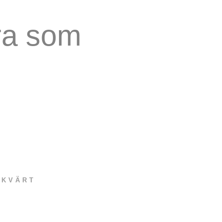
ara som
NKVÄRT