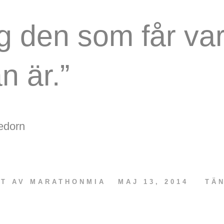
ig den som får v
n är.”
edorn
IT AV
MARATHONMIA
MAJ 13, 2014
TÄ