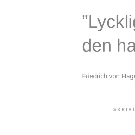
”Lyckl
den ha
Friedrich von Hag
SKRIV