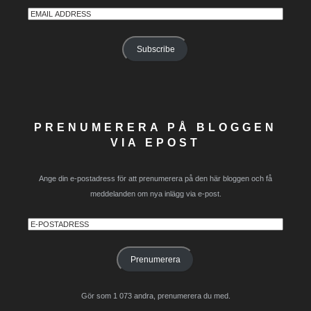
Email
Address
Subscribe
PRENUMERERA PÅ BLOGGEN
VIA EPOST
Ange din e-postadress för att prenumerera på den här bloggen och få
meddelanden om nya inlägg via e-post.
E-
postadress
Prenumerera
Gör som 1 073 andra, prenumerera du med.