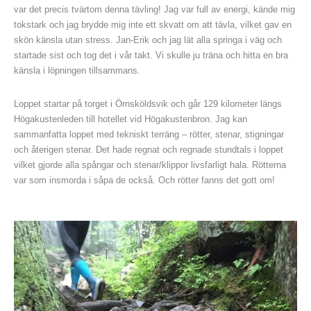
var det precis tvärtom denna tävling! Jag var full av energi, kände mig
tokstark och jag brydde mig inte ett skvatt om att tävla, vilket gav en
skön känsla utan stress. Jan-Erik och jag lät alla springa i väg och
startade sist och tog det i vår takt. Vi skulle ju träna och hitta en bra
känsla i löpningen tillsammans.
Loppet startar på torget i Örnsköldsvik och går 129 kilometer längs
Högakustenleden till hotellet vid Högakustenbron. Jag kan
sammanfatta loppet med tekniskt terräng – rötter, stenar, stigningar
och återigen stenar. Det hade regnat och regnade stundtals i loppet
vilket gjorde alla spångar och stenar/klippor livsfarligt hala. Rötterna
var som insmorda i såpa de också. Och rötter fanns det gott om!