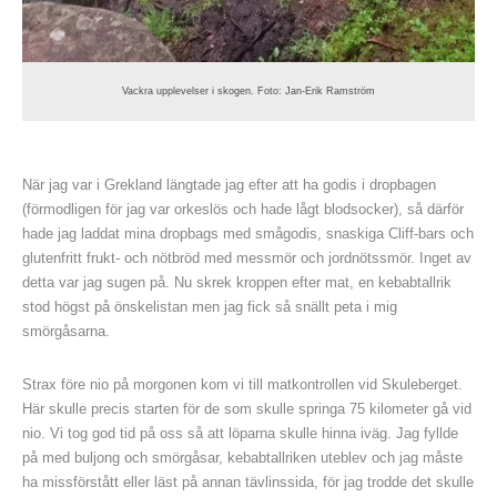
Vackra upplevelser i skogen. Foto: Jan-Erik Ramström
När jag var i Grekland längtade jag efter att ha godis i dropbagen
(förmodligen för jag var orkeslös och hade lågt blodsocker), så därför
hade jag laddat mina dropbags med smågodis, snaskiga Cliff-bars och
glutenfritt frukt- och nötbröd med messmör och jordnötssmör. Inget av
detta var jag sugen på. Nu skrek kroppen efter mat, en kebabtallrik
stod högst på önskelistan men jag fick så snällt peta i mig
smörgåsarna.
Strax före nio på morgonen kom vi till matkontrollen vid Skuleberget.
Här skulle precis starten för de som skulle springa 75 kilometer gå vid
nio. Vi tog god tid på oss så att löparna skulle hinna iväg. Jag fyllde
på med buljong och smörgåsar, kebabtallriken uteblev och jag måste
ha missförstått eller läst på annan tävlinssida, för jag trodde det skulle