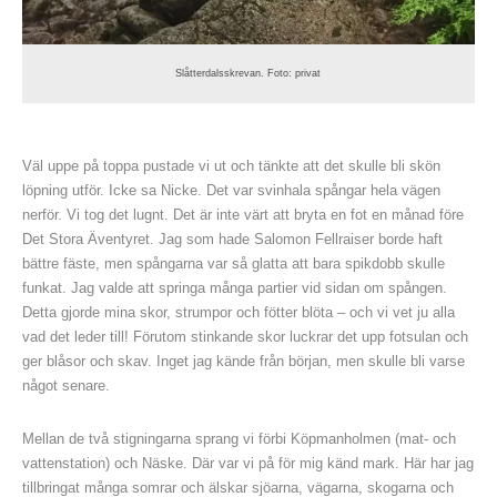
Slåtterdalsskrevan. Foto: privat
Väl uppe på toppa pustade vi ut och tänkte att det skulle bli skön
löpning utför. Icke sa Nicke. Det var svinhala spångar hela vägen
nerför. Vi tog det lugnt. Det är inte värt att bryta en fot en månad före
Det Stora Äventyret. Jag som hade Salomon Fellraiser borde haft
bättre fäste, men spångarna var så glatta att bara spikdobb skulle
funkat. Jag valde att springa många partier vid sidan om spången.
Detta gjorde mina skor, strumpor och fötter blöta – och vi vet ju alla
vad det leder till! Förutom stinkande skor luckrar det upp fotsulan och
ger blåsor och skav. Inget jag kände från början, men skulle bli varse
något senare.
Mellan de två stigningarna sprang vi förbi Köpmanholmen (mat- och
vattenstation) och Näske. Där var vi på för mig känd mark. Här har jag
tillbringat många somrar och älskar sjöarna, vägarna, skogarna och