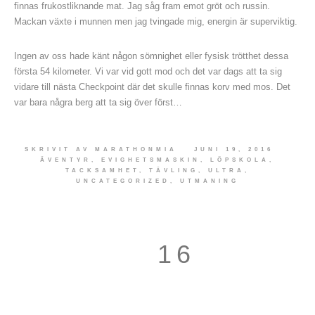
finnas frukostliknande mat. Jag såg fram emot gröt och russin.
Mackan växte i munnen men jag tvingade mig, energin är superviktig.
Ingen av oss hade känt någon sömnighet eller fysisk trötthet dessa
första 54 kilometer. Vi var vid gott mod och det var dags att ta sig
vidare till nästa Checkpoint där det skulle finnas korv med mos. Det
var bara några berg att ta sig över först…
SKRIVIT AV
MARATHONMIA
JUNI 19, 2016
ÄVENTYR
,
EVIGHETSMASKIN
,
LÖPSKOLA
,
TACKSAMHET
,
TÄVLING
,
ULTRA
,
UNCATEGORIZED
,
UTMANING
16
17