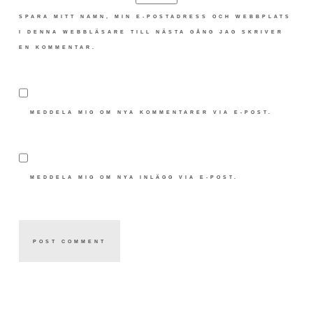
SPARA MITT NAMN, MIN E-POSTADRESS OCH WEBBPLATS
I DENNA WEBBLÄSARE TILL NÄSTA GÅNG JAG SKRIVER
EN KOMMENTAR.
MEDDELA MIG OM NYA KOMMENTARER VIA E-POST.
MEDDELA MIG OM NYA INLÄGG VIA E-POST.