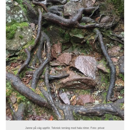
Janne på väg uppför. Teknisk terräng med hala rötter. Foto: privat