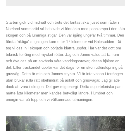
Starten gick vid midnatt och trots det fantastiska ljuset som råder i
Norrland sommartid så behövde vi förstärka med pannlampa i den täta
skogen och på lummiga stigar. Den var igång ungefär två timmar. Den
första ”riktiga” stigningen kom efter 17 kilometer vid Balesudden. Då
tog vi oss in i skogen och började klättra uppför. Här var det gott om
teknisk terräng med mycket rötter. Jag och Janne valde att ta fram
och öva oss på att använda våra vandringsstavar, dessa hjälpte en
del. Efter traskandet uppför var det dags för en skön utförslöpning på
grusväg. Detta är min och Jannes styrka. Vi är inte vassa i terrängen
utan brukar rulla rätt obehindrat på asfalt och grusvägar. Jag gillade
dock att vara i skogen. Det gav mig energi. Detta supertekniska parti
mätte åtta kilometer men kändes betydligt längre. Humöret och
energin var på topp och vi välkomnade utmaningen.