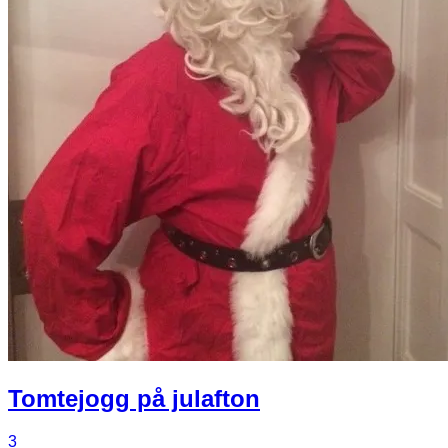
Tomtejogg på julafton
3