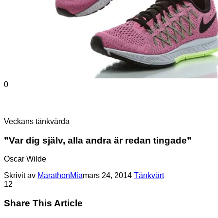
0
Veckans tänkvärda
”Var dig själv, alla andra är redan tingade”
Oscar Wilde
Skrivit av
MarathonMia
mars 24, 2014
Tänkvärt
1
2
Share This Article