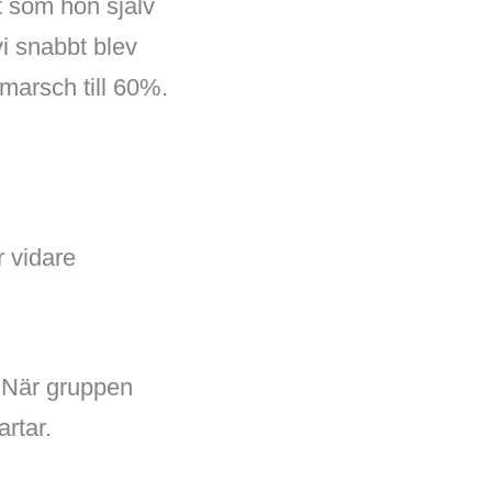
t som hon själv
i snabbt blev
marsch till 60%.
r vidare
. När gruppen
artar.