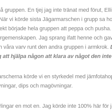
å gruppen. En tjej jag inte tränat med förut, Elli
 När vi körde sista Jägarmarschen i grupp sa 
ekt började hela gruppen att peppa och pusha.
tärgemenskapen. Jag sprang ifatt henne och ga
n våra varv runt den andra gruppen i armkrok.
att hjälpa någon att klara av något den inte
arscherna körde vi en styrkedel med jämfotaho
vningar, dips och magövningar.
vlingar en mot en. Jag körde inte 100% här för ja