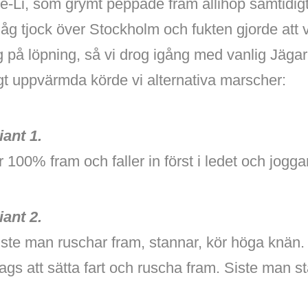
e-Li, som grymt peppade fram allihop samtidig
g tjock över Stockholm och fukten gjorde att v
g på löpning, så vi drog igång med vanlig Jägar
igt uppvärmda körde vi alternativa marscher:
ant 1.
 100% fram och faller in först i ledet och jogga
ant 2.
iste man ruschar fram, stannar, kör höga knän
ags att sätta fart och ruscha fram. Siste man st