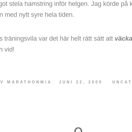
got stela hamstring inför helgen. Jag körde på k
en med nytt syre hela tiden.
 träningsvila var det här helt rätt sätt att
väcka
n vid!
AV
MARATHONMIA
JUNI 22, 2009
UNCA