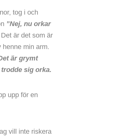
nor, tog i och
hon
”Nej, nu orkar
 Det är det som är
v henne min arm.
Det är grymt
 trodde sig orka.
pp upp för en
g vill inte riskera