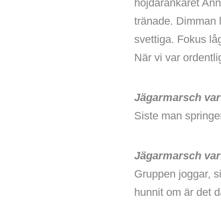
höjdarankaret Ann
tränade. Dimman lå
svettiga. Fokus lå
När vi var ordentl
Jägarmarsch vari
Siste man springer
Jägarmarsch vari
Gruppen joggar, s
hunnit om är det d