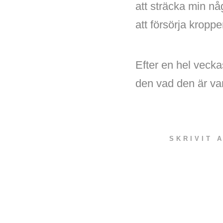
att sträcka min nå
att försörja kropp
Efter en hel veckas
den vad den är va
SKRIVIT 