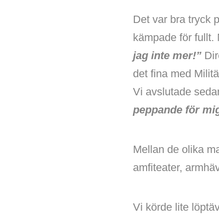
Det var bra tryck p
kämpade för fullt.
jag inte mer!”
Dir
det fina med Mili
Vi avslutade seda
peppande för mig 
Mellan de olika m
amfiteater, armhä
Vi körde lite löptä