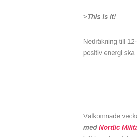
>
This is it!
Nedräkning till 1
positiv energi ska 
Välkomnade veckan
med
Nordic Milit