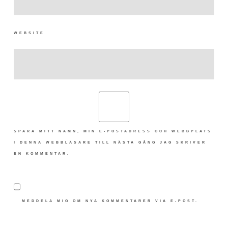
WEBSITE
SPARA MITT NAMN, MIN E-POSTADRESS OCH WEBBPLATS
I DENNA WEBBLÄSARE TILL NÄSTA GÅNG JAG SKRIVER
EN KOMMENTAR.
MEDDELA MIG OM NYA KOMMENTARER VIA E-POST.