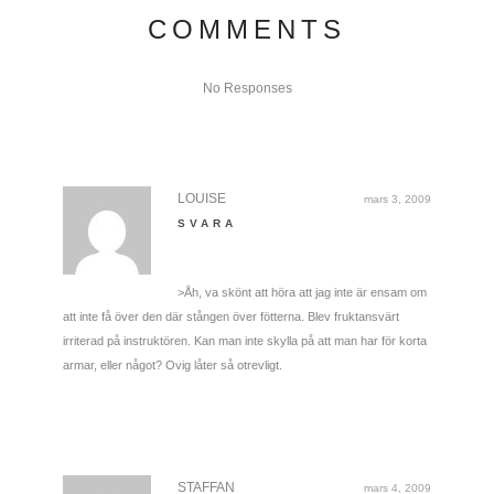
COMMENTS
No Responses
LOUISE
mars 3, 2009
SVARA
>Åh, va skönt att höra att jag inte är ensam om
att inte få över den där stången över fötterna. Blev fruktansvärt
irriterad på instruktören. Kan man inte skylla på att man har för korta
armar, eller något? Ovig låter så otrevligt.
STAFFAN
mars 4, 2009