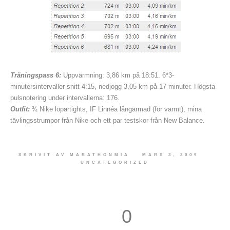
Träningspass 6:
Uppvärmning: 3,86 km på 18:51. 6*3-
minutersintervaller snitt 4:15, nedjogg 3,05 km på 17 minuter. Högsta
pulsnotering under intervallerna: 176.
Outfit:
¾ Nike löpartights, IF Linnéa långärmad (för varmt), mina
tävlingsstrumpor från Nike och ett par testskor från New Balance.
SKRIVIT AV
MARATHONMIA
MARS 3, 2009
UNCATEGORIZED
0