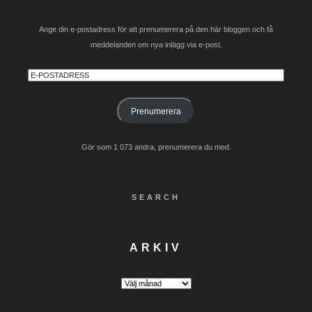
Ange din e-postadress för att prenumerera på den här bloggen och få
meddelanden om nya inlägg via e-post.
E-
postadress
Prenumerera
Gör som 1 073 andra, prenumerera du med.
SEARCH
ARKIV
Arkiv