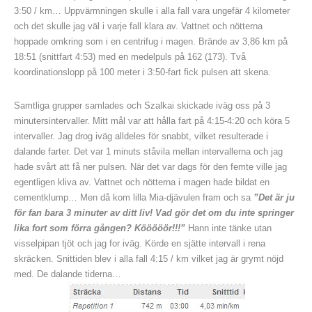
3:50 / km… Uppvärmningen skulle i alla fall vara ungefär 4 kilometer
och det skulle jag väl i varje fall klara av. Vattnet och nötterna
hoppade omkring som i en centrifug i magen. Brände av 3,86 km på
18:51 (snittfart 4:53) med en medelpuls på 162 (173). Två
koordinationslopp på 100 meter i 3:50-fart fick pulsen att skena.
Samtliga grupper samlades och Szalkai skickade iväg oss på 3
minutersintervaller. Mitt mål var att hålla fart på 4:15-4:20 och köra 5
intervaller. Jag drog iväg alldeles för snabbt, vilket resulterade i
dalande farter. Det var 1 minuts ståvila mellan intervallerna och jag
hade svårt att få ner pulsen. När det var dags för den femte ville jag
egentligen kliva av. Vattnet och nötterna i magen hade bildat en
cementklump… Men då kom lilla Mia-djävulen fram och sa
”Det är ju
för fan bara 3 minuter av ditt liv! Vad gör det om du inte springer
lika fort som förra gången? Kööööör!!!”
Hann inte tänke utan
visselpipan tjöt och jag for iväg. Körde en sjätte intervall i rena
skräcken. Snittiden blev i alla fall 4:15 / km vilket jag är grymt nöjd
med. De dalande tiderna…