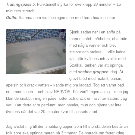
Träningspass 5:
Funktionell styrka för överkropp 20 minuter + 15
minuters stretch
Outfit:
Samma som vid löpningen men med torra fina inneskor.
Sjönk sedan ner i en soffa på
Internetcafét i närheten, chattade
med några vänner och blev
stelare och stelare … ville ladda
väl inför kvällens intervaller med
Szalkai, tanken var att springa
med
snabba gruppen
idag. Åt
grovt bröd med makrill, banan,
apelsin och drack vatten – kände mig bra laddad. Tog ett varmt bad
en timme innan… och blev NERVÖS. För vad? Ingen aning – men jag
klämde snabbt i mig en påse nötter och drack en halvliter vatten. Jag
vet ju att detta är superdumt, men händer, mun och hjärna var inte
överens när det var 20 minuter kvar till passets start…
Jag anslöt mig till den snabba gruppen som till största delen består av
folk som ska springa maran på 3 timmar. De pratade om farter kring