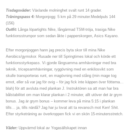
Tisdagsväder:
Växlande molninghet svalt runt 14 grader.
Träningspass 4:
Morgonjogg: 5 km på 29 minuter.Medelpuls 144
(156)
Outfit:
Långa löpartights Nike, långärmad TSM-tröja, trasiga Nike
funktionsstrumpor som sedan åkte i papperskorgen, Asics Kayano.
Efter morgonjoggen hann jag precis byta skor till mina Nike
Aerobics/gymskor. Rusade ner till Springtimes lokal och körde ett
funktionsstyrkepass. Vi gjorde långsamma armhävningar med bra
teknik, tricepsarmhävningar, ryggövning med en enkilosvikt som
skulle transporteras runt, en magövning med stång (min mage tog
emot, eller så var jag för ovig – för jag fick inte käppen över fötterna…
blah) för att avsluta med plankan J. Instruktören sa att man har bra
bålstabilitet om man klarar plankan i 2 minuter, allt utöver det är grym
bonus. Jag är grym bonus – kommer leva på mina 5:15 i plankan
tills… ja, tills närdå? Jag har ju lovat att ta revansch mot Ken! Shit.
Efter styrketräning av överkroppen fick vi en skön 15-minutersstretch.
Väder:
Uppvärmd lokal av Yogasällskapet innan