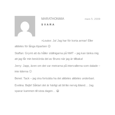
MARATHONMIA
mars 5, 2009
SVARA
>Louise: Ja! Jag har för korta armar! Eller
alldeles för långa löparben 😉
Staffan: Grymt att du håller ställnigarna på NMT – jag kan tänka mig
att jag får min beskörda del av Bruno när jag är tillbaka!
Jerry: Japp, även om det var metrarna på intervallerna som dalade –
inte tiderna 🙂
Benet: Tack – jag ska fortsätta ha det alldeles alldeles underbart.
Evelina: Bejbi! Såklart det är härligt att bli lite nervig ibland… Jag
sparar kammen till sista dagen… 😀