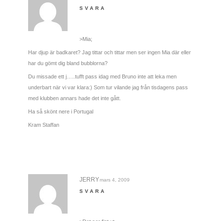
SVARA
>Mia;
Har djup är badkaret? Jag tittar och tittar men ser ingen Mia där eller
har du gömt dig bland bubblorna?
Du missade ett j…..tufft pass idag med Bruno inte att leka men
underbart när vi var klara:) Som tur vilande jag från tisdagens pass
med klubben annars hade det inte gått.
Ha så skönt nere i Portugal
Kram Staffan
JERRY
mars 4, 2009
SVARA