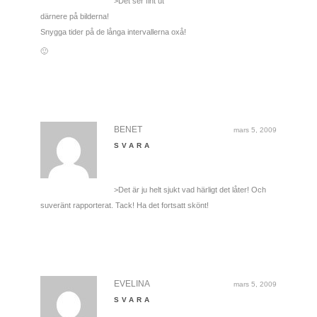
>Det ser fint ut
därnere på bilderna!
Snygga tider på de långa intervallerna oxå!
🙂
BENET
mars 5, 2009
SVARA
>Det är ju helt sjukt vad härligt det låter! Och
suveränt rapporterat. Tack! Ha det fortsatt skönt!
EVELINA
mars 5, 2009
SVARA