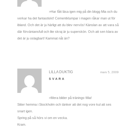
>Har fått läsa igen mig på din blogg Mia och du
verkar ha det fantastiskt! Cementklumpar i magen råkar man ut för
ibland. Och det är ju härligt att du blev nervös! Känslan av att vara så
där förväntansfull och lite skraj är ju superskön. Och att sen klara av
det är ju oslagbart! Kammat nåt än?
LILLA DUKTIG
mars 5, 2009
SVARA
>Mera bilder på tränings-Mia!
Sitter hemma i Stockholm och tänker att det nog vore kul att ses
snart igen.
Spring på så hörs vi om en vecka.
Kram.