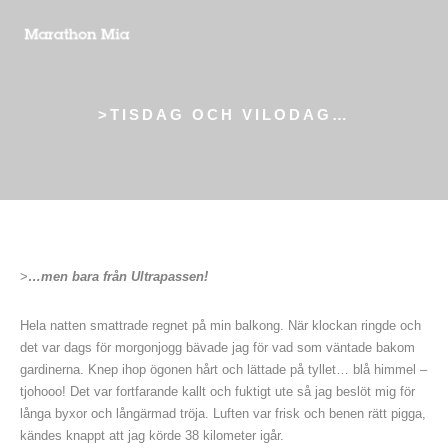
>TISDAG OCH VILODAG…
>
…men bara från Ultrapassen!
Hela natten smattrade regnet på min balkong. När klockan ringde och
det var dags för morgonjogg bävade jag för vad som väntade bakom
gardinerna. Knep ihop ögonen hårt och lättade på tyllet… blå himmel –
tjohooo! Det var fortfarande kallt och fuktigt ute så jag beslöt mig för
långa byxor och långärmad tröja. Luften var frisk och benen rätt pigga,
kändes knappt att jag körde 38 kilometer igår.