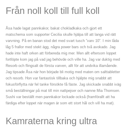
Från noll koll till full koll
Åsa hade lagat pannkakor, bakat chokladkaka och gjort ett
matschema som supporter Cecilia skulle hjälpa till att langa vid rätt
varvning. På en banan stod det med svart tusch ”varv 10”. I min låda
låg 5 frallor med stekt ägg, några power bars och två avokado. Jag
hade inte haft orken att förbereda mig mer. Men allt eftersom loppet
fortlöpte kom jag på vad jag behövde och ville ha. Jag var duktig med
Resorb och flingsalt de första varven, allt för att undvika illamående.
Jag tipsade Åsa när hon började bli motig med maten om salttabletter
och resorb. Hon var fantastisk tillbaka och hjälpte mig snabbt att
fokusförflytta när fel tanke försökte få fäste. Jag skickade snabbt iväg
små beställningar på mat till min nattpejser och namne Mia Thomsen.
Sushi var beställt men pannkakor lockade också (framförallt att ha
färdiga efter loppet när magen är som ett stort hål och vill ha mat).
Kamraterna kring ultra