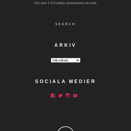
Gör som 1 073 andra, prenumerera du med.
SEARCH
ARKIV
Arkiv
SOCIALA MEDIER
Facebook
Twitter
Instagram
YouTube