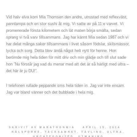
Vid halv elva kom Mia Thomsen den andre, utrustad med reflexväst,
pannlampa och en stor sushi åt mig. Vi satte av på 11:e varvet. Vi
promenerade första kilometern och lät maten börja smälta, sedan
sprang vi två varv tillsammans. Jag har kännt Mia sedan 1987 och vi
har delat många saker tillsammans i livet såsom födslar, skilsmässor,
lycka och sorg. Detta blev ändå något helt nytt för henne. Hon
berömde mig hela tiden för mitt driv och min glädje och till slut sade
hon ”Nu förstår jag vad du menar med att det är så härligt med ultra –
det här är ju DU!”.
I telefonen rullade peppande sms hela tiden in. Jag var inte ensam.
Jag var bland vänner och det bubblade i hela mig.
SKRIVIT AV
MARATHONMIA
APRIL 15, 2014
HÄLSPORRE
,
TACKSAMHET
,
TÄVLING
,
ULTRA
,
UNCATEGORIZED
,
UTMANING