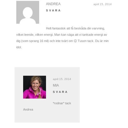
ANDREA
april 15, 2014
SVARA
Helt fantastisk att få beskåda din varvning,
vilket leende, vilken energi. Man kan säga att vi tankade energi av
dig (som sprang 16 mil) och inte tvärt om 😉 Tusen tack. Du är min
idol.
april 15, 2014
MIA
SVARA
*rodnar* tack
Andrea