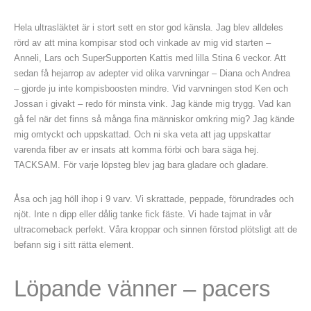
Hela ultrasläktet är i stort sett en stor god känsla. Jag blev alldeles
rörd av att mina kompisar stod och vinkade av mig vid starten –
Anneli, Lars och SuperSupporten Kattis med lilla Stina 6 veckor. Att
sedan få hejarrop av adepter vid olika varvningar – Diana och Andrea
– gjorde ju inte kompisboosten mindre. Vid varvningen stod Ken och
Jossan i givakt – redo för minsta vink. Jag kände mig trygg. Vad kan
gå fel när det finns så många fina människor omkring mig? Jag kände
mig omtyckt och uppskattad. Och ni ska veta att jag uppskattar
varenda fiber av er insats att komma förbi och bara säga hej.
TACKSAM. För varje löpsteg blev jag bara gladare och gladare.
Åsa och jag höll ihop i 9 varv. Vi skrattade, peppade, förundrades och
njöt. Inte n dipp eller dålig tanke fick fäste. Vi hade tajmat in vår
ultracomeback perfekt. Våra kroppar och sinnen förstod plötsligt att de
befann sig i sitt rätta element.
Löpande vänner – pacers