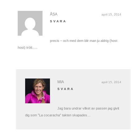
ÅSA
april 15, 2014
SVARA
precis – och med dem blir man ju aldrig (host
host) trött…..
MIA
april 15, 2014
SVARA
Jag bara undrar vilket av passen jag givit
dig som ”La cocaracha” takten skapades…