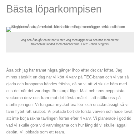
Bästa löparkompisen
Jag och Åsa går en bit när vi äter. Jag med äggmacka och hon med creme
fraicheburk laddad med chiliconcarne. Foto: Johan Stegfors
Åsa och jag har tränat några gånger ihop efter det där löftet. Jag
minns särskilt en dag när vi kört 4 varv på TEC-banan och vi var så
glada och kropparna kändes fräsha, då sa vi att vi skulle bära med
oss det när det var dags för skarpt läge. Mail och sms-pepp sista
veckorna drev oss fram mot det första målet – att ställa oss på
startlinjen igen. Vi fungerar mycket bra löp- och snackmässigt så vi
fann flytet rätt snabbt. Vi pratade bort de första varven och hade lovat
att inte börja räkna tävlingen förrän efter 4 varv. Vi planerade i god tid
vad vi skulle göra vid varvningarna och hur lång tid vi skulle lägga i
depån. Vi jobbade som ett team.