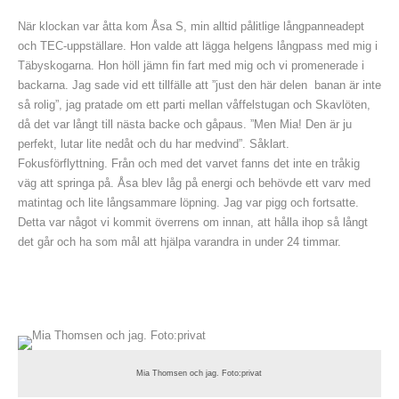
När klockan var åtta kom Åsa S, min alltid pålitlige långpanneadept
och TEC-uppställare. Hon valde att lägga helgens långpass med mig i
Täbyskogarna. Hon höll jämn fin fart med mig och vi promenerade i
backarna. Jag sade vid ett tillfälle att ”just den här delen banan är inte
så rolig”, jag pratade om ett parti mellan våffelstugan och Skavlöten,
då det var långt till nästa backe och gåpaus. ”Men Mia! Den är ju
perfekt, lutar lite nedåt och du har medvind”. Såklart.
Fokusförflyttning. Från och med det varvet fanns det inte en tråkig
väg att springa på. Åsa blev låg på energi och behövde ett varv med
matintag och lite långsammare löpning. Jag var pigg och fortsatte.
Detta var något vi kommit överrens om innan, att hålla ihop så långt
det går och ha som mål att hjälpa varandra in under 24 timmar.
Mia Thomsen och jag. Foto:privat