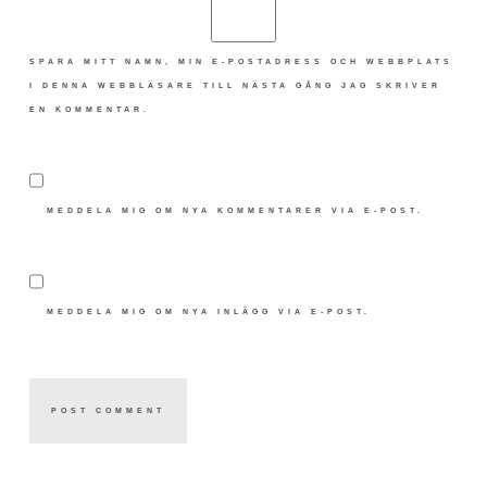
SPARA MITT NAMN, MIN E-POSTADRESS OCH WEBBPLATS
I DENNA WEBBLÄSARE TILL NÄSTA GÅNG JAG SKRIVER
EN KOMMENTAR.
MEDDELA MIG OM NYA KOMMENTARER VIA E-POST.
MEDDELA MIG OM NYA INLÄGG VIA E-POST.