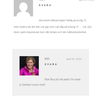
SVARA
dessutom lättsprungen härlig grusväg 🙂
men notera att det inte var jag som vart låg på energi 🙂 … var (är)
dock sjukt imponerad över ditt tempo och din målmedvetenhet.
MIA
april 15, 2014
SVARA
Rätt Åsa på rätt plats! Du hade
ju Samba-russin med!