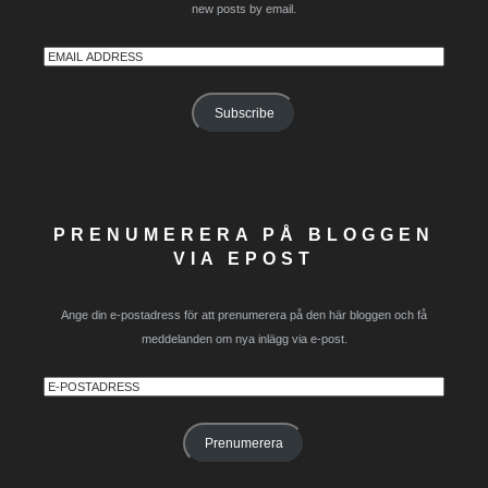
new posts by email.
Email
Address
Subscribe
PRENUMERERA PÅ BLOGGEN
VIA EPOST
Ange din e-postadress för att prenumerera på den här bloggen och få
meddelanden om nya inlägg via e-post.
E-
postadress
Prenumerera