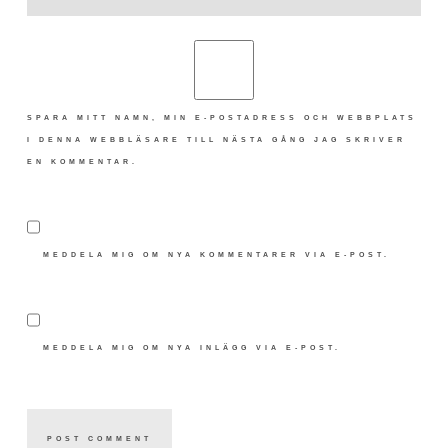
SPARA MITT NAMN, MIN E-POSTADRESS OCH WEBBPLATS
I DENNA WEBBLÄSARE TILL NÄSTA GÅNG JAG SKRIVER
EN KOMMENTAR.
MEDDELA MIG OM NYA KOMMENTARER VIA E-POST.
MEDDELA MIG OM NYA INLÄGG VIA E-POST.