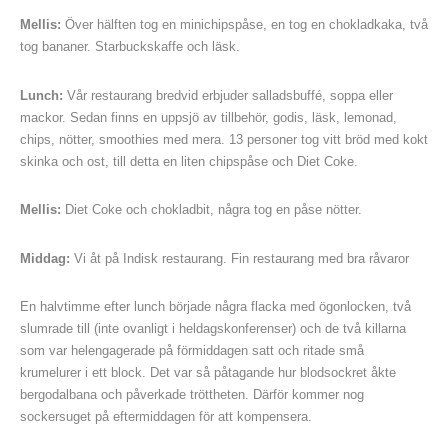
Mellis:
Över hälften tog en minichipspåse, en tog en chokladkaka, två
tog bananer. Starbuckskaffe och läsk.
Lunch:
Vår restaurang bredvid erbjuder salladsbuffé, soppa eller
mackor. Sedan finns en uppsjö av tillbehör, godis, läsk, lemonad,
chips, nötter, smoothies med mera. 13 personer tog vitt bröd med kokt
skinka och ost, till detta en liten chipspåse och Diet Coke.
Mellis:
Diet Coke och chokladbit, några tog en påse nötter.
Middag:
Vi åt på Indisk restaurang. Fin restaurang med bra råvaror
En halvtimme efter lunch började några flacka med ögonlocken, två
slumrade till (inte ovanligt i heldagskonferenser) och de två killarna
som var helengagerade på förmiddagen satt och ritade små
krumelurer i ett block. Det var så påtagande hur blodsockret åkte
bergodalbana och påverkade tröttheten. Därför kommer nog
sockersuget på eftermiddagen för att kompensera.