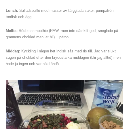
Lunch:
Salladsbuffé med massor av färgglada saker, pumpafrön,
tonfisk och ägg.
Mellis:
Rödbetssmoothie (RAW, men inte särskilt god, sneglade på
grannens choklad men lät bli) + päron
Middag:
Kyckling i någon het indisk sås med ris till. Jag var sjukt
sugen på choklad efter den kryddstarka middagen (blir jag alltid) men
hade ju ingen och var nöjd ändå.