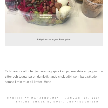
Inköp i restaurangen. Foto: privat
Och bara för att inte glorifiera mig själv kan jag meddela att jag just nu
sitter och tuggar på en dumleliknande chokladbit som bara-råkade-
hamna-i-min mun till kaffet. Hehe.
SKRIVIT AV
MARATHONMIA
JANUARI 13, 2016
EVIGHETSMASKIN
,
KOST
,
UNCATEGORIZED