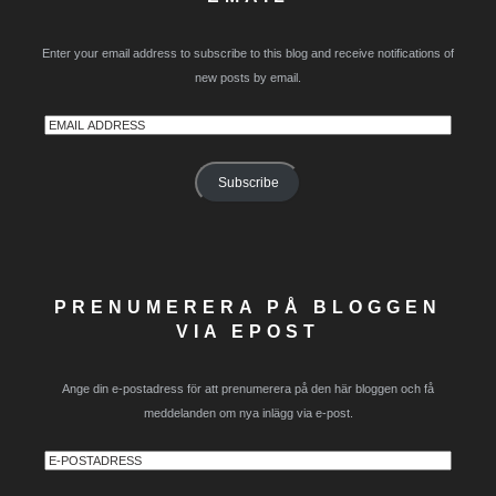
Enter your email address to subscribe to this blog and receive notifications of
new posts by email.
Email
Address
Subscribe
PRENUMERERA PÅ BLOGGEN
VIA EPOST
Ange din e-postadress för att prenumerera på den här bloggen och få
meddelanden om nya inlägg via e-post.
E-
postadress