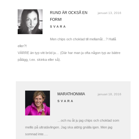
RUND ÄR OCKSÅ EN
januari 13, 2016
FORM!
SVARA
Men chips och choklad till mellamål…? Hallå
eller?!
VÄRRE än typ vitt bröd ju… (Där har man ju ofta någon typ av bättre
pålägg, t.ex. skinka eller så).
MARATHONMIA
januari 18, 2016
SVARA
…och nu åt ju jag chips och choklad som
mellis på ultratävlingen. Jag ska aldrig gnälla igen. Men jag
somnad inte….