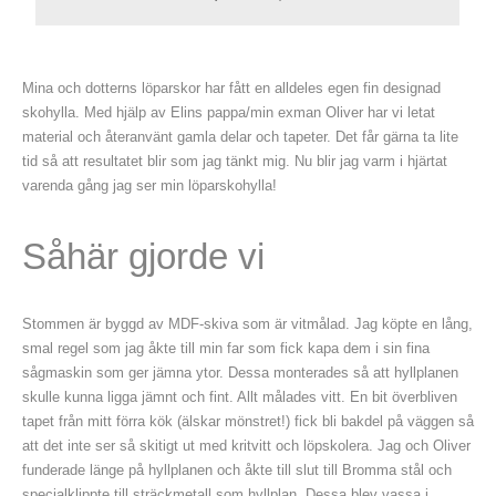
Mina och dotterns löparskor har fått en alldeles egen fin designad
skohylla. Med hjälp av Elins pappa/min exman Oliver har vi letat
material och återanvänt gamla delar och tapeter. Det får gärna ta lite
tid så att resultatet blir som jag tänkt mig. Nu blir jag varm i hjärtat
varenda gång jag ser min löparskohylla!
Såhär gjorde vi
Stommen är byggd av MDF-skiva som är vitmålad. Jag köpte en lång,
smal regel som jag åkte till min far som fick kapa dem i sin fina
sågmaskin som ger jämna ytor. Dessa monterades så att hyllplanen
skulle kunna ligga jämnt och fint. Allt målades vitt. En bit överbliven
tapet från mitt förra kök (älskar mönstret!) fick bli bakdel på väggen så
att det inte ser så skitigt ut med kritvitt och löpskolera. Jag och Oliver
funderade länge på hyllplanen och åkte till slut till Bromma stål och
specialklippte till sträckmetall som hyllplan. Dessa blev vassa i