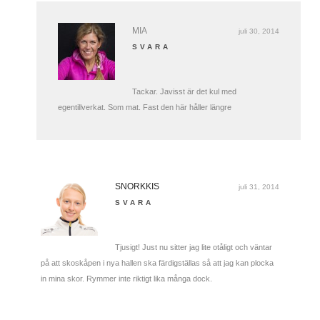
MIA
juli 30, 2014
SVARA
Tackar. Javisst är det kul med
egentillverkat. Som mat. Fast den här håller längre
SNORKKIS
juli 31, 2014
SVARA
Tjusigt! Just nu sitter jag lite otåligt och väntar
på att skoskåpen i nya hallen ska färdigställas så att jag kan plocka
in mina skor. Rymmer inte riktigt lika många dock.