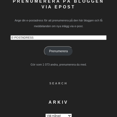
PRENUMERERA PÅ BLOGGEN
VIA EPOST
Ange din e-postadress för att prenumerera på den här bloggen och få
meddelanden om nya inlägg via e-post.
E-
postadress
Prenumerera
Gör som 1 073 andra, prenumerera du med.
SEARCH
ARKIV
Arkiv