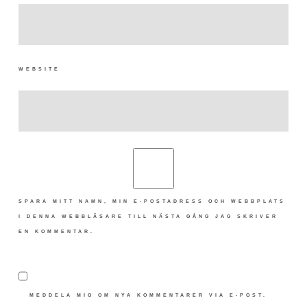
WEBSITE
SPARA MITT NAMN, MIN E-POSTADRESS OCH WEBBPLATS
I DENNA WEBBLÄSARE TILL NÄSTA GÅNG JAG SKRIVER
EN KOMMENTAR.
MEDDELA MIG OM NYA KOMMENTARER VIA E-POST.