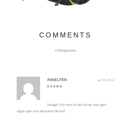
COMMENTS
4 Responses
ANNELITEN
juli 30, 2014
SVARA
Snyggt! Och visst är det kul när man gjort
något själv som dessutom blir bra!