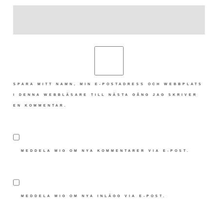
SPARA MITT NAMN, MIN E-POSTADRESS OCH WEBBPLATS
I DENNA WEBBLÄSARE TILL NÄSTA GÅNG JAG SKRIVER
EN KOMMENTAR.
MEDDELA MIG OM NYA KOMMENTARER VIA E-POST.
MEDDELA MIG OM NYA INLÄGG VIA E-POST.