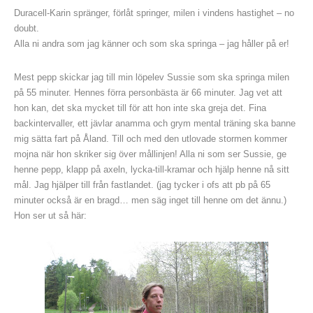
Duracell-Karin spränger, förlåt springer, milen i vindens hastighet – no
doubt.
Alla ni andra som jag känner och som ska springa – jag håller på er!
Mest pepp skickar jag till min löpelev Sussie som ska springa milen
på 55 minuter. Hennes förra personbästa är 66 minuter. Jag vet att
hon kan, det ska mycket till för att hon inte ska greja det. Fina
backintervaller, ett jävlar anamma och grym mental träning ska banne
mig sätta fart på Åland. Till och med den utlovade stormen kommer
mojna när hon skriker sig över mållinjen! Alla ni som ser Sussie, ge
henne pepp, klapp på axeln, lycka-till-kramar och hjälp henne nå sitt
mål. Jag hjälper till från fastlandet. (jag tycker i ofs att pb på 65
minuter också är en bragd… men säg inget till henne om det ännu.)
Hon ser ut så här: