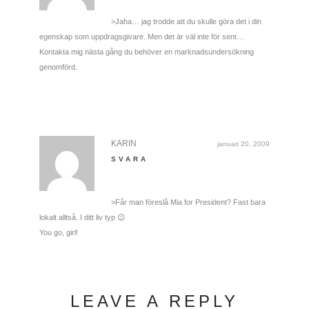
>Jaha… jag trodde att du skulle göra det i din
egenskap som uppdragsgivare. Men det är väl inte för sent…
Kontakta mig nästa gång du behöver en marknadsundersökning
genomförd.
KARIN
januari 20, 2009
SVARA
>Får man föreslå Mia for President? Fast bara
lokalt alltså. I ditt liv typ 😉
You go, girl!
LEAVE A REPLY