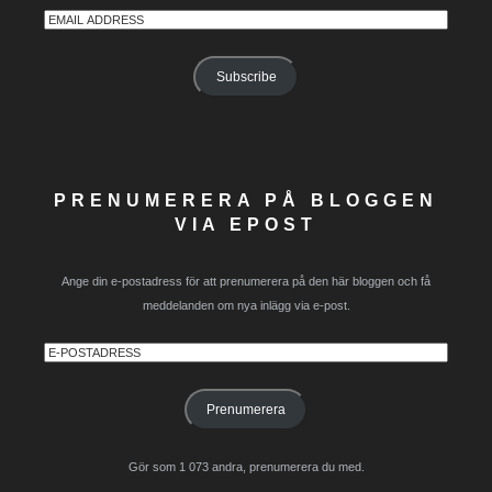
Email
Address
Subscribe
PRENUMERERA PÅ BLOGGEN
VIA EPOST
Ange din e-postadress för att prenumerera på den här bloggen och få
meddelanden om nya inlägg via e-post.
E-
postadress
Prenumerera
Gör som 1 073 andra, prenumerera du med.