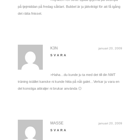
på tjejmiddan på fredag såklart. Bubbel är ju jättviktigt för att få igång
det rätta fnisset.
K3N
januari 20, 2009
SVARA
>Haha…du kunde ju ta med det till din NMT
träning istället kanske ni kunde hitta på nåt galet…Verkar ju vara en
del konstiga attiraljer ni brukar använda 🙂
MASSE
januari 20, 2009
SVARA