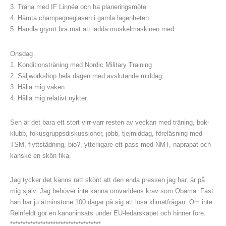
3. Träna med IF Linnéa och ha planeringsmöte
4. Hämta champagneglasen i gamla lägenheten
5. Handla grymt bra mat att ladda muskelmaskinen med
Onsdag
1. Konditionsträning med Nordic Military Training
2. Säljworkshop hela dagen med avslutande middag
3. Hålla mig vaken
4. Hålla mig relativt nykter
Sen är det bara ett stort virr-varr resten av veckan med träning, bok-
klubb, fokusgruppsdiskussioner, jobb, tjejmiddag, föreläsning med
TSM, flyttstädning, bio?, ytterligare ett pass med NMT, naprapat och
kanske en skön fika.
Jag tycker det känns rätt skönt att den enda pressen jag har, är på
mig själv. Jag behöver inte känna omvärldens krav som Obama. Fast
han har ju åtminstone 100 dagar på sig att lösa klimatfrågan. Om inte
Reinfeldt gör en kanoninsats under EU-ledarskapet och hinner före.
************************************