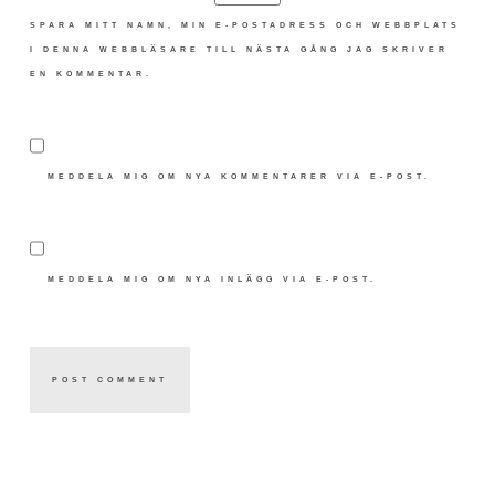
SPARA MITT NAMN, MIN E-POSTADRESS OCH WEBBPLATS
I DENNA WEBBLÄSARE TILL NÄSTA GÅNG JAG SKRIVER
EN KOMMENTAR.
MEDDELA MIG OM NYA KOMMENTARER VIA E-POST.
MEDDELA MIG OM NYA INLÄGG VIA E-POST.