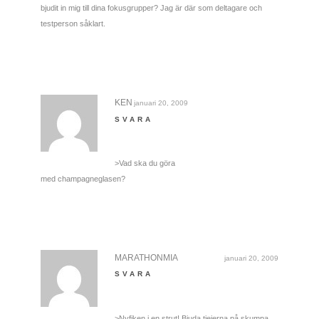
bjudit in mig till dina fokusgrupper? Jag är där som deltagare och
testperson såklart.
KEN
januari 20, 2009
SVARA
>Vad ska du göra
med champagneglasen?
MARATHONMIA
januari 20, 2009
SVARA
>Nyfiken i en strut! Bjuda tjejerna på skumpa