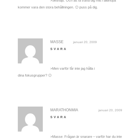
>Skitnajs. Och att få träffa dig mitt i alltihopa
kommer vara den stora behållningen. 🙂 puss på dig.
MASSE
januari 20, 2009
SVARA
>Men varför får inte jag hålla i
dina fokusgrupper? 🙂
MARATHONMIA
januari 20, 2009
SVARA
>Masse: Frågan är snarare – varför har du inte