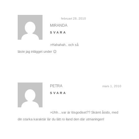
februari 28, 2010
MIRANDA
SVARA
>Hahahah.. och så
läste jag inlägget under 😉
PETRA
mars 1, 2010
SVARA
>Uhh…var är lösgodiset?? Skämt åsido, med
din starka karaktär lär du lätt ro iland den där utmaningen!