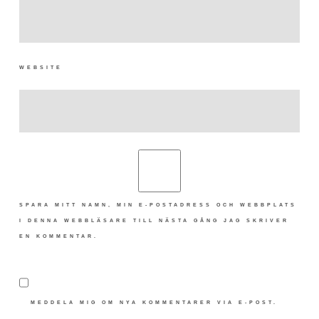
WEBSITE
SPARA MITT NAMN, MIN E-POSTADRESS OCH WEBBPLATS
I DENNA WEBBLÄSARE TILL NÄSTA GÅNG JAG SKRIVER
EN KOMMENTAR.
MEDDELA MIG OM NYA KOMMENTARER VIA E-POST.