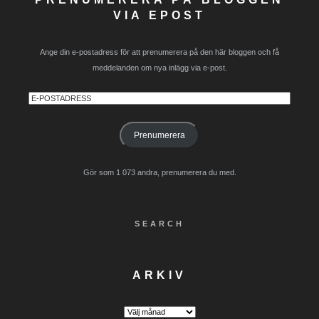
VIA EPOST
Ange din e-postadress för att prenumerera på den här bloggen och få
meddelanden om nya inlägg via e-post.
E-
postadress
Prenumerera
Gör som 1 073 andra, prenumerera du med.
SEARCH
ARKIV
Arkiv