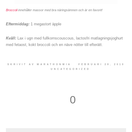
Broccoli
innehåller massor med bra näringsämnen och är en favorit!
Eftermiddag:
1 megastort äpple
Kväll:
Lax i ugn med fullkornscouscous, lactosfri matlagningsjoghurt
med fetaost, kokt broccoli och en näve nötter till efterätt.
SKRIVIT AV
MARATHONMIA
FEBRUARI 28, 2010
UNCATEGORIZED
0
1