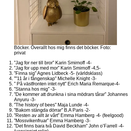
Böcker. Överallt hos mig finns det böcker. Foto:
privat
”Jag for ner till bror” Karin Smirnoff -4-
”Jag for upp med mor” Karin Smirnoff -4,5-
”Finna sig” Agnes Lidbeck -5- (världsklass)
””11 år i fångenskap” Michelle Knight -3-
” På västfronten intet nytt” Erich Maria Remarque-4-
”Stanna hos mig” -3-
”De kommer att drunkna i sina mödrars tårar” Johannes
Anyuru -3-
”The history of bees” Maja Lunde -4-
”Bakom stängda dörrar” B.A Paris -2-
”Resten av allt är vårt” Emma Hamberg -4- (feelgood)
”Mossvikenfruar” Emma Hamberg -3-
”Det finns bara två David Beckham” John o’Farrell -4-