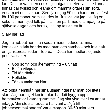
fart. Det har varit den enskilt jobbigaste delen, att inte kunna
finnas där fysiskt och krama om mamma oftare i sin sorg,
ensamhet och saknad. Sen fyllde jag 50 och hade ordnat fest
för 100 personer, som ställdes in. Just då var jag lite låg en
sekund, men bjöd folk på filtar i en park med champagne på
självase dagen och har skjutit upp festen ett år.
Själv har jag
Jag har jobbat hemifrån sedan mars, reducerat mina
kontakter, stärkt bandet med barn och sambo – och inte haft
en tjänsteresa sedan i februari. Detta har medfört följande
positiva saker:
God sömn och återhämtning – 8h/natt
En fin vilopuls
Tid för träning
Reflektion
Tänka tankarna klart
Att jobba hemifrån har sina utmaningar när man bor litet i
stan. Jag har inget kontor utan har fått bygga upp ett
hemmakontor i vardagsrummet. Jag ska visa mer i ett annat
inlägg. Min största räddare har varit att ”gå till
jobbet/hemmakontoret” varje morgon. 30-60 minuters