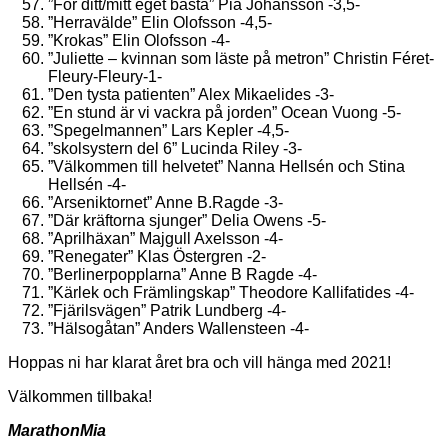
”För ditt/mitt eget bästa” Pia Johansson -3,5-
”Herravälde” Elin Olofsson -4,5-
”Krokas” Elin Olofsson -4-
”Juliette – kvinnan som läste på metron” Christin Féret-
Fleury-Fleury-1-
”Den tysta patienten” Alex Mikaelides -3-
”En stund är vi vackra på jorden” Ocean Vuong -5-
”Spegelmannen” Lars Kepler -4,5-
”skolsystern del 6” Lucinda Riley -3-
”Välkommen till helvetet” Nanna Hellsén och Stina
Hellsén -4-
”Arseniktornet” Anne B.Ragde -3-
”Där kräftorna sjunger” Delia Owens -5-
”Aprilhäxan” Majgull Axelsson -4-
”Renegater” Klas Östergren -2-
”Berlinerpopplarna” Anne B Ragde -4-
”Kärlek och Främlingskap” Theodore Kallifatides -4-
”Fjärilsvägen” Patrik Lundberg -4-
”Hälsogåtan” Anders Wallensteen -4-
Hoppas ni har klarat året bra och vill hänga med 2021!
Välkommen tillbaka!
MarathonMia