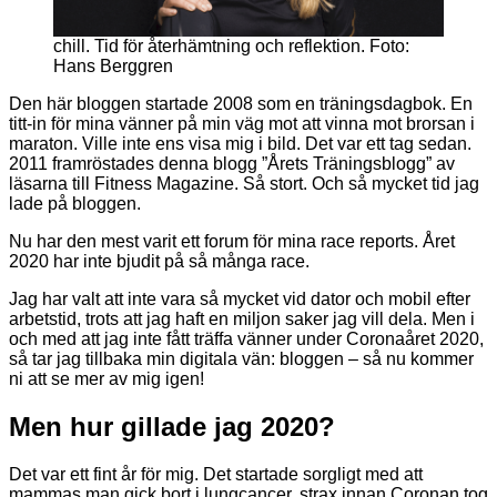
chill. Tid för återhämtning och reflektion. Foto:
Hans Berggren
Den här bloggen startade 2008 som en träningsdagbok. En
titt-in för mina vänner på min väg mot att vinna mot brorsan i
maraton. Ville inte ens visa mig i bild. Det var ett tag sedan.
2011 framröstades denna blogg ”Årets Träningsblogg” av
läsarna till Fitness Magazine. Så stort. Och så mycket tid jag
lade på bloggen.
Nu har den mest varit ett forum för mina race reports. Året
2020 har inte bjudit på så många race.
Jag har valt att inte vara så mycket vid dator och mobil efter
arbetstid, trots att jag haft en miljon saker jag vill dela. Men i
och med att jag inte fått träffa vänner under Coronaåret 2020,
så tar jag tillbaka min digitala vän: bloggen – så nu kommer
ni att se mer av mig igen!
Men hur gillade jag 2020?
Det var ett fint år för mig. Det startade sorgligt med att
mammas man gick bort i lungcancer, strax innan Coronan tog