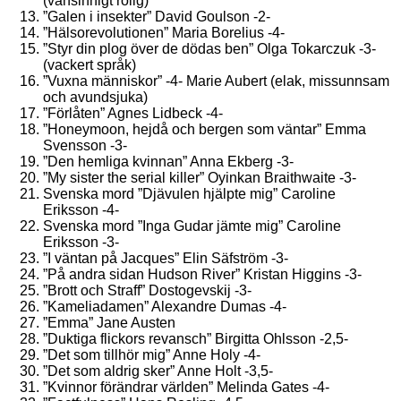
(vansinnigt rolig)
”Galen i insekter” David Goulson -2-
”Hälsorevolutionen” Maria Borelius -4-
”Styr din plog över de dödas ben” Olga Tokarczuk -3-
(vackert språk)
”Vuxna människor” -4- Marie Aubert (elak, missunnsam
och avundsjuka)
”Förlåten” Agnes Lidbeck -4-
”Honeymoon, hejdå och bergen som väntar” Emma
Svensson -3-
”Den hemliga kvinnan” Anna Ekberg -3-
”My sister the serial killer” Oyinkan Braithwaite -3-
Svenska mord ”Djävulen hjälpte mig” Caroline
Eriksson -4-
Svenska mord ”Inga Gudar jämte mig” Caroline
Eriksson -3-
”I väntan på Jacques” Elin Säfström -3-
”På andra sidan Hudson River” Kristan Higgins -3-
”Brott och Straff” Dostogevskij -3-
”Kameliadamen” Alexandre Dumas -4-
”Emma” Jane Austen
”Duktiga flickors revansch” Birgitta Ohlsson -2,5-
”Det som tillhör mig” Anne Holy -4-
”Det som aldrig sker” Anne Holt -3,5-
”Kvinnor förändrar världen” Melinda Gates -4-