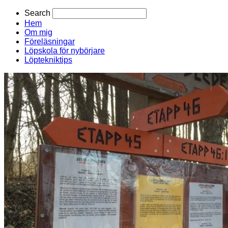
Search
Hem
Om mig
Föreläsningar
Löpskola för nybörjare
Löptekniktips