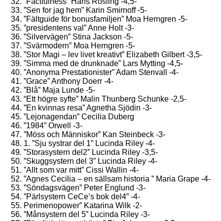
”Factfulness” Hans Rosling -4,5-
”Sen for jag hem” Karin Smirnoff -5-
”Fältguide för bonusfamiljen” Moa Herngren -5-
”presidentens val” Anne Holt -3-
”Silvervägen” Stina Jackson -5-
”Svärmodern” Moa Herngren -5-
”Stor Magi – lev livet kreativt” Elizabeth Gilbert -3,5-
”Simma med de drunknade” Lars Mytting -4,5-
”Anonyma Prestationister” Adam Stenvall -4-
”Grace” Anthony Doerr -4-
”Blå” Maja Lunde -5-
“Ett högre syfte” Malin Thunberg Schunke -2,5-
”En kvinnas resa” Agnetha Sjödin -3-
”Lejonagendan” Cecilia Duberg
”1984” Orwell -3-
”Möss och Människor” Kan Steinbeck -3-
1. ”Sju systrar del 1” Lucinda Riley -4-
”Storasystern del2” Lucinda Riley -3,5-
”Skuggsystern del 3” Lucinda Riley -4-
”Allt som var mitt” Cissi Wallin -4-
”Agnes Cecilia – en sällsam historia ” Maria Grape -4-
”Söndagsvägen” Peter Englund -3-
”Pärlsystern CeCe’s bok del4” -4-
Perimenopower” Katarina Wilk -2-
”Månsystern del 5” Lucinda Riley -3-