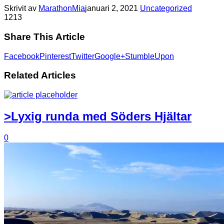
Skrivit av
MarathonMia
januari 2, 2021
Uncategorized
12
13
Share This Article
Facebook
Pinterest
Twitter
Google+
StumbleUpon
Related Articles
>Lyxig runda med Söders Hjältar
0