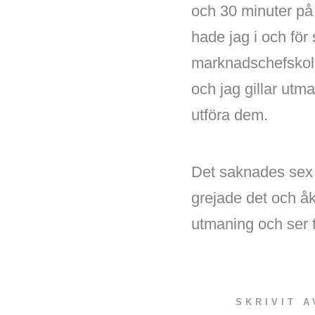
och 30 minuter på
hade jag i och fö
marknadschefskolle
och jag gillar utm
utföra dem.
Det saknades sex 
grejade det och åk
utmaning och ser t
SKRIVIT 