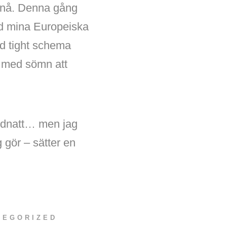
t nå. Denna gång
ed mina Europeiska
id tight schema
gt med sömn att
midnatt… men jag
 gör – sätter en
TEGORIZED