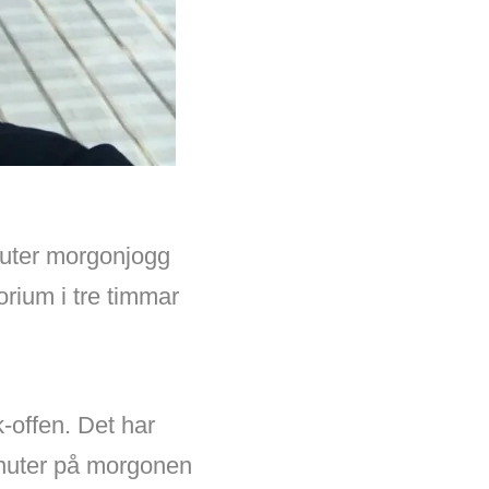
inuter morgonjogg
orium i tre timmar
k-offen. Det har
minuter på morgonen