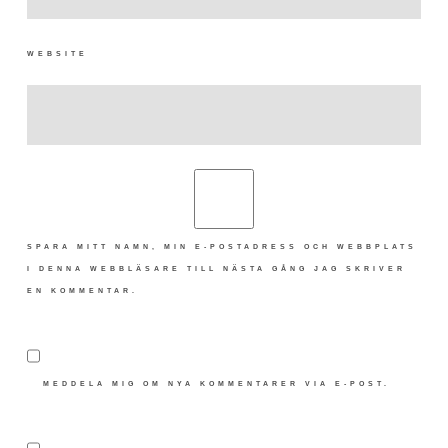
WEBSITE
SPARA MITT NAMN, MIN E-POSTADRESS OCH WEBBPLATS
I DENNA WEBBLÄSARE TILL NÄSTA GÅNG JAG SKRIVER
EN KOMMENTAR.
MEDDELA MIG OM NYA KOMMENTARER VIA E-POST.