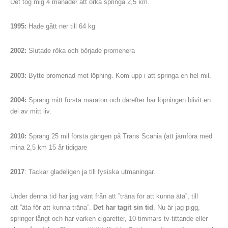
Det tog mig 4 månader att orka springa 2,5 km.
1995:
Hade gått ner till 64 kg
2002:
Slutade röka och började promenera
2003:
Bytte promenad mot löpning. Kom upp i att springa en hel mil.
2004:
Sprang mitt första maraton och därefter har löpningen blivit en
del av mitt liv.
2010:
Sprang 25 mil första gången på Trans Scania (att jämföra med
mina 2,5 km 15 år tidigare
2017
: Tackar gladeligen ja till fysiska utmaningar.
Under denna tid har jag vänt från att ”träna för att kunna äta”, till
att ”äta för att kunna träna”.
Det har tagit sin tid
. Nu är jag pigg,
springer långt och har varken cigaretter, 10 timmars tv-tittande eller