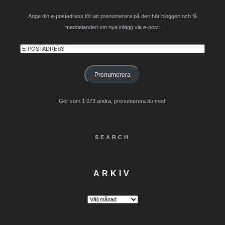
Ange din e-postadress för att prenumerera på den här bloggen och få
meddelanden om nya inlägg via e-post.
E-
postadress
Prenumerera
Gör som 1 073 andra, prenumerera du med.
SEARCH
ARKIV
Arkiv