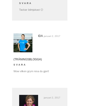
SVARA
Tackar ödmjukast 🙂
IDA
januari 2, 2017
(TRÄNINGSBLOGGA)
SVARA
Wow vilken grym resa du gjort!
januari 2, 2017