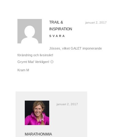
TRAIL &
januari 2, 2017
INSPIRATION
SVARA
Jösses, vilket GALET imponerande
förändring och livsinsikt!
Grymt Mia! Verkligen! 🙂
Kram M
januari 2, 2017
MARATHONMIA