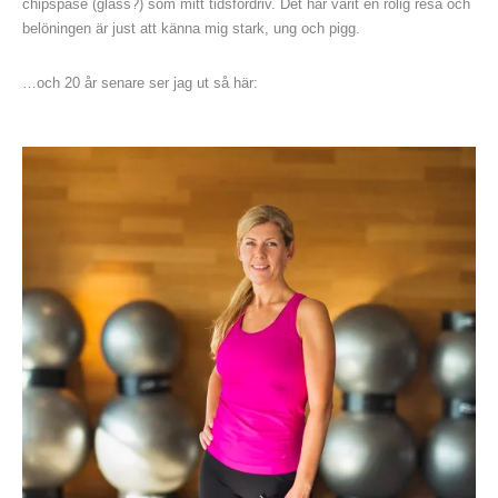
chipspåse (glass?) som mitt tidsfördriv. Det har varit en rolig resa och
belöningen är just att känna mig stark, ung och pigg.
…och 20 år senare ser jag ut så här: