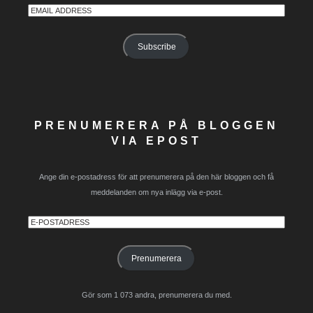
Email
Address
Subscribe
PRENUMERERA PÅ BLOGGEN
VIA EPOST
Ange din e-postadress för att prenumerera på den här bloggen och få
meddelanden om nya inlägg via e-post.
E-
postadress
Prenumerera
Gör som 1 073 andra, prenumerera du med.