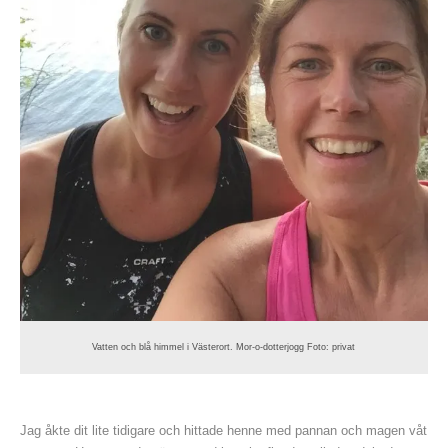
Vatten och blå himmel i Västerort. Mor-o-dotterjogg Foto: privat
Jag åkte dit lite tidigare och hittade henne med pannan och magen våt