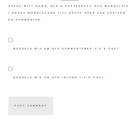
SPARA MITT NAMN, MIN E-POSTADRESS OCH WEBBPLATS
I DENNA WEBBLÄSARE TILL NÄSTA GÅNG JAG SKRIVER
EN KOMMENTAR.
MEDDELA MIG OM NYA KOMMENTARER VIA E-POST.
MEDDELA MIG OM NYA INLÄGG VIA E-POST.