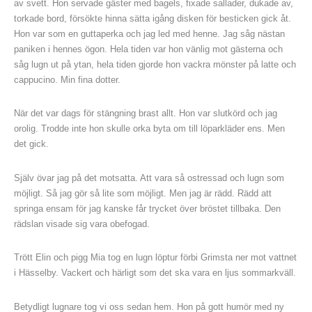
av svett. Hon servade gäster med bagels, fixade sallader, dukade av,
torkade bord, försökte hinna sätta igång disken för besticken gick åt.
Hon var som en guttaperka och jag led med henne. Jag såg nästan
paniken i hennes ögon. Hela tiden var hon vänlig mot gästerna och
såg lugn ut på ytan, hela tiden gjorde hon vackra mönster på latte och
cappucino. Min fina dotter.
När det var dags för stängning brast allt. Hon var slutkörd och jag
orolig. Trodde inte hon skulle orka byta om till löparkläder ens. Men
det gick.
Själv övar jag på det motsatta. Att vara så ostressad och lugn som
möjligt. Så jag gör så lite som möjligt. Men jag är rädd. Rädd att
springa ensam för jag kanske får trycket över bröstet tillbaka. Den
rädslan visade sig vara obefogad.
Trött Elin och pigg Mia tog en lugn löptur förbi Grimsta ner mot vattnet
i Hässelby. Vackert och härligt som det ska vara en ljus sommarkväll.
Betydligt lugnare tog vi oss sedan hem. Hon på gott humör med ny