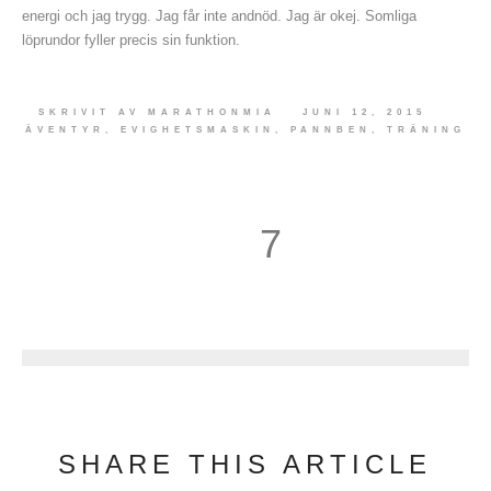
energi och jag trygg. Jag får inte andnöd. Jag är okej. Somliga
löprundor fyller precis sin funktion.
SKRIVIT AV
MARATHONMIA
JUNI 12, 2015
ÄVENTYR
,
EVIGHETSMASKIN
,
PANNBEN
,
TRÄNING
7
8
SHARE THIS ARTICLE