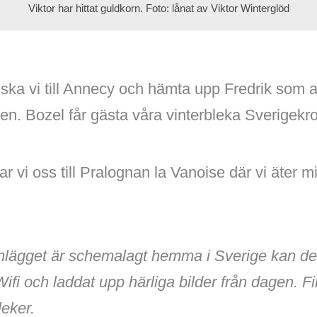
Viktor har hittat guldkorn. Foto: lånat av Viktor Winterglöd
ka vi till Annecy och hämta upp Fredrik som a
ägen. Bozel får gästa våra vinterbleka Sverigekr
 tar vi oss till Pralognan la Vanoise där vi äter 
nlägget är schemalagt hemma i Sverige kan det
 Wifi och laddat upp härliga bilder från dagen. F
leker.