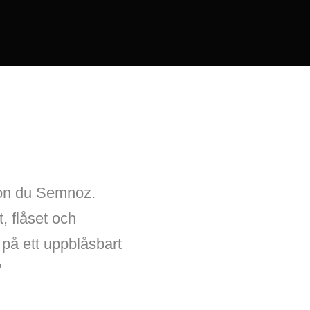
lcon du Semnoz.
, flåset och
 på ett uppblåsbart
”