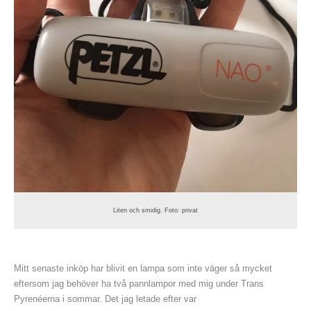
Liten och smidig. Foto: privat
Mitt senaste inköp har blivit en lampa som inte väger så mycket
eftersom jag behöver ha två pannlampor med mig under Trans
Pyrenéerna i sommar. Det jag letade efter var