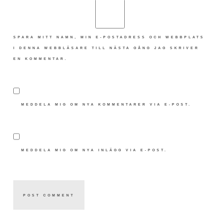
SPARA MITT NAMN, MIN E-POSTADRESS OCH WEBBPLATS
I DENNA WEBBLÄSARE TILL NÄSTA GÅNG JAG SKRIVER
EN KOMMENTAR.
MEDDELA MIG OM NYA KOMMENTARER VIA E-POST.
MEDDELA MIG OM NYA INLÄGG VIA E-POST.