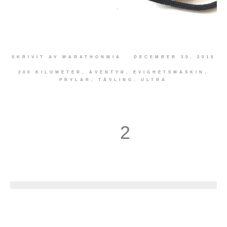
SKRIVIT AV
MARATHONMIA
DECEMBER 30, 2015
200 KILOMETER
,
ÄVENTYR
,
EVIGHETSMASKIN
,
PRYLAR
,
TÄVLING
,
ULTRA
2
3