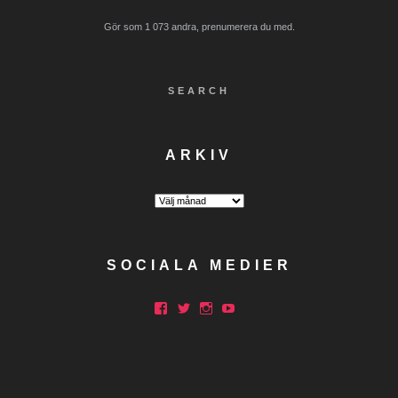
Gör som 1 073 andra, prenumerera du med.
SEARCH
ARKIV
Arkiv
SOCIALA MEDIER
Facebook
Twitter
Instagram
YouTube