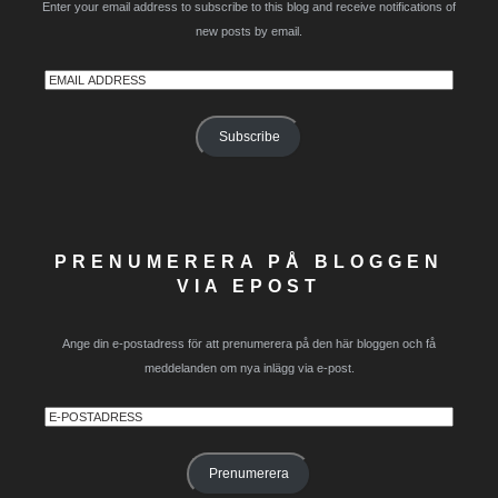
Enter your email address to subscribe to this blog and receive notifications of
new posts by email.
Email
Address
Subscribe
PRENUMERERA PÅ BLOGGEN
VIA EPOST
Ange din e-postadress för att prenumerera på den här bloggen och få
meddelanden om nya inlägg via e-post.
E-
postadress
Prenumerera