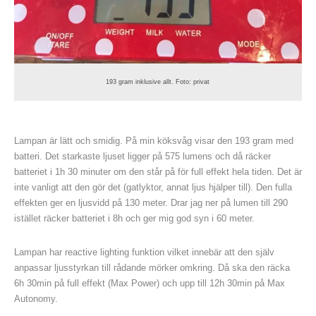
193 gram inklusive allt. Foto: privat
Lampan är lätt och smidig. På min köksvåg visar den 193 gram med
batteri. Det starkaste ljuset ligger på 575 lumens och då räcker
batteriet i 1h 30 minuter om den står på för full effekt hela tiden. Det är
inte vanligt att den gör det (gatlyktor, annat ljus hjälper till). Den fulla
effekten ger en ljusvidd på 130 meter. Drar jag ner på lumen till 290
istället räcker batteriet i 8h och ger mig god syn i 60 meter.
Lampan har reactive lighting funktion vilket innebär att den själv
anpassar ljusstyrkan till rådande mörker omkring. Då ska den räcka
6h 30min på full effekt (Max Power) och upp till 12h 30min på Max
Autonomy.