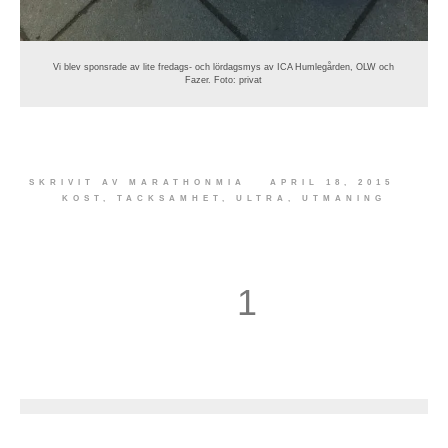
Vi blev sponsrade av lite fredags- och lördagsmys av ICA Humlegården, OLW och
Fazer. Foto: privat
SKRIVIT AV
MARATHONMIA
APRIL 18, 2015
KOST
,
TACKSAMHET
,
ULTRA
,
UTMANING
1
2