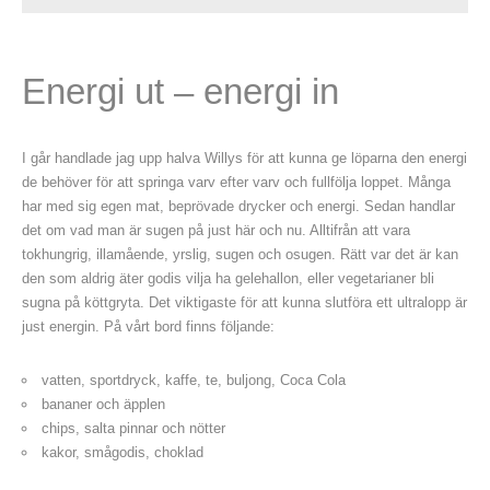
Energi ut – energi in
I går handlade jag upp halva Willys för att kunna ge löparna den energi
de behöver för att springa varv efter varv och fullfölja loppet. Många
har med sig egen mat, beprövade drycker och energi. Sedan handlar
det om vad man är sugen på just här och nu. Alltifrån att vara
tokhungrig, illamående, yrslig, sugen och osugen. Rätt var det är kan
den som aldrig äter godis vilja ha gelehallon, eller vegetarianer bli
sugna på köttgryta. Det viktigaste för att kunna slutföra ett ultralopp är
just energin. På vårt bord finns följande:
vatten, sportdryck, kaffe, te, buljong, Coca Cola
bananer och äpplen
chips, salta pinnar och nötter
kakor, smågodis, choklad