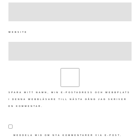
WEBSITE
SPARA MITT NAMN, MIN E-POSTADRESS OCH WEBBPLATS
I DENNA WEBBLÄSARE TILL NÄSTA GÅNG JAG SKRIVER
EN KOMMENTAR.
MEDDELA MIG OM NYA KOMMENTARER VIA E-POST.