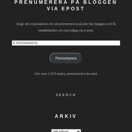
PRENUMERERA PÅ BLOGGEN
VIA EPOST
Ange din e-postadress för att prenumerera på den här bloggen och få
meddelanden om nya inlägg via e-post.
E-
postadress
Prenumerera
Gör som 1 073 andra, prenumerera du med.
SEARCH
ARKIV
Arkiv