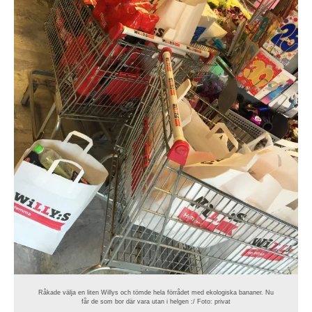
Råkade välja en liten Willys och tömde hela förrådet med ekologiska bananer. Nu
får de som bor där vara utan i helgen :/ Foto: privat