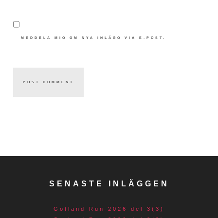
MEDDELA MIG OM NYA INLÄGG VIA E-POST.
SENASTE INLÄGGEN
Gotland Run 2026 del 3(3)