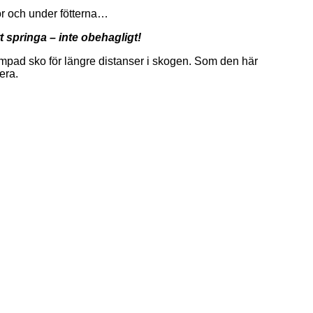
or och under fötterna…
t springa – inte obehagligt!
 dämpad sko för längre distanser i skogen. Som den här
era.