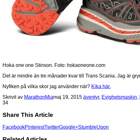
Hoka one one Stinson. Foto: hokaoneone.com
Det är mindre än tre månader kvar till Trans Scania. Jag är grym
Nyfiken på vilka skor jag använder när?
Kika här.
Skrivit av
MarathonMia
maj 19, 2015
äventyr
,
Evighetsmaskin
,
3
4
Share This Article
Facebook
Pinterest
Twitter
Google+
StumbleUpon
Related Articles