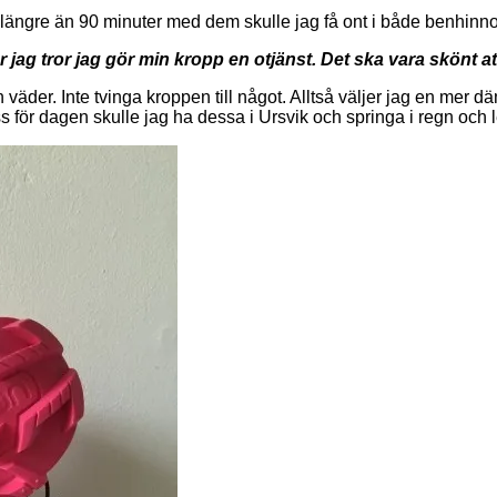
 längre än 90 minuter med dem skulle jag få ont i både benhinn
r jag tror jag gör min kropp en otjänst. Det ska vara skönt at
 väder. Inte tvinga kroppen till något. Alltså väljer jag en mer
s för dagen skulle jag ha dessa i Ursvik och springa i regn och l