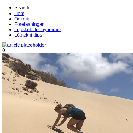
Search
Hem
Om mig
Föreläsningar
Löpskola för nybörjare
Löptekniktips
0