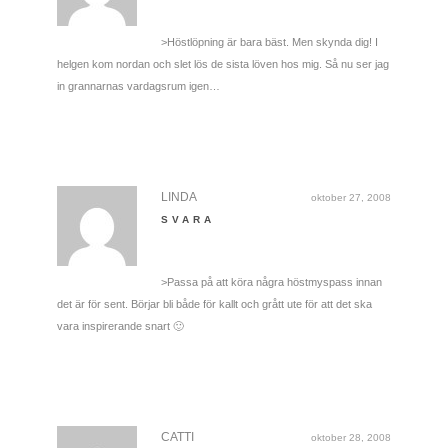
>Höstlöpning är bara bäst. Men skynda dig! I
helgen kom nordan och slet lös de sista löven hos mig. Så nu ser jag
in grannarnas vardagsrum igen…
LINDA
oktober 27, 2008
SVARA
>Passa på att köra några höstmyspass innan
det är för sent. Börjar bli både för kallt och grått ute för att det ska
vara inspirerande snart 🙂
CATTI
oktober 28, 2008