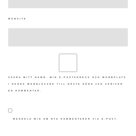
WEBSITE
SPARA MITT NAMN, MIN E-POSTADRESS OCH WEBBPLATS
I DENNA WEBBLÄSARE TILL NÄSTA GÅNG JAG SKRIVER
EN KOMMENTAR.
MEDDELA MIG OM NYA KOMMENTARER VIA E-POST.