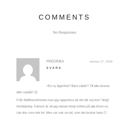
COMMENTS
No Responses
FREDRIKA
oktober 27, 2008
SVARA
>En ny lägenhet? Bara sådär? Till alla skorna
eller vaddå? 😉
Från Maffetonefronten kan jag rapportera att det blir mycket ”riktig”
höstlöpning. Faktum är att jag nästan börja tröttna på alla löven nu.
Lite driv vore inte fel. Men var sak sin tid, som det brukar heta 🙂