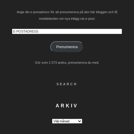
Ange din e-postadress för att prenumerera på den här bloggen och få
meddelanden om nya inlägg via e-post.
E-
postadress
Prenumerera
Gör som 1 073 andra, prenumerera du med.
SEARCH
ARKIV
Arkiv