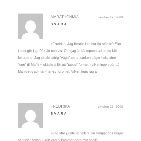
MARATHONMIA
oktober 27, 2008
SVARA
>Fredrika: Jag förstår inte hur du står ut? Eller
jo det gör jag. På sätt och vis. Och jag är så imponerad att du kör
fokuserat. Jag skulle aldrig ”våga” testa, tanken säger hela tiden
”sen” till Maffe – skitskraj för att ”tappa” formen (vilket ingen gör…).
Man-vet-vad-man-har-syndromet. Vilken fegis jag är.
FREDRIKA
oktober 27, 2008
SVARA
>Jag står ju inte ut heller! Har knappt ens börjat
och lider redan, usch vad ni kommer höra mig gnälla…