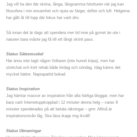
Jag vill ha den där sköna, långa, långsamma höstturen när jag kan
filosofera i min ensamhet och njuta av färger, dofter och luft. Helgerna
har gått åt till lopp där fokus har varit driv.
Så innan det är dags att spendera mer tid inne på gymet än ute i
naturen bara måste jag få till ett långt skönt pass.
Status
Sätesmuskel
Har ännu inte tagit någon Voltaren (inte hunnit köpa), men har
stretchat och kört rehab både lördag och söndag. Idag känns det
mycket bättre. Naprapattid bokad.
Status Inspiration
Jag hämtar massor av inspiration från alla härliga bloggar, men har
bara varit Internetuppkopplad i 12 minuter denna helg – varav 9
minuter spenderades på att betala räkningar – grrrr. Alltså är
inspirationsnivån låg. Ska läsa ikapp mig ikväll!
Status Utmaningar