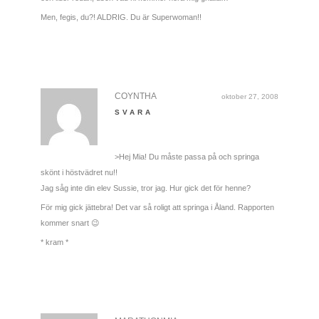
Men, fegis, du?! ALDRIG. Du är Superwoman!!
COYNTHA
oktober 27, 2008
SVARA
>Hej Mia! Du måste passa på och springa
skönt i höstvädret nu!!
Jag såg inte din elev Sussie, tror jag. Hur gick det för henne?
För mig gick jättebra! Det var så roligt att springa i Åland. Rapporten
kommer snart 😉
* kram *