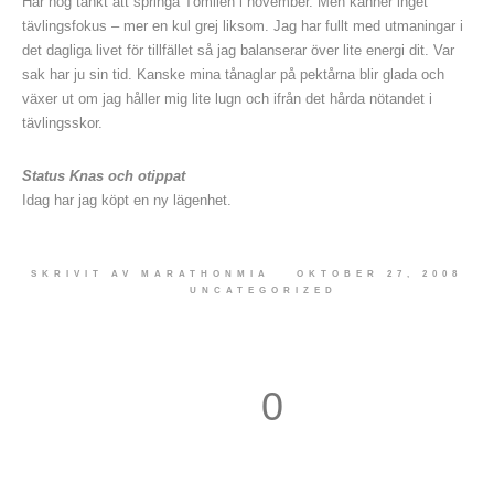
Har nog tänkt att springa Tömilen i november. Men känner inget
tävlingsfokus – mer en kul grej liksom. Jag har fullt med utmaningar i
det dagliga livet för tillfället så jag balanserar över lite energi dit. Var
sak har ju sin tid. Kanske mina tånaglar på pektårna blir glada och
växer ut om jag håller mig lite lugn och ifrån det hårda nötandet i
tävlingsskor.
Status Knas och otippat
Idag har jag köpt en ny lägenhet.
SKRIVIT AV
MARATHONMIA
OKTOBER 27, 2008
UNCATEGORIZED
0
1