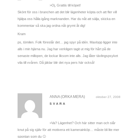
>Oj, Grattis till köpet!
Skönt för oss i branchen att det blir lägenheter köpta och att fler vill
hjälpa oss hålla igång marknanden. Har du nåt att sälja, skicka en
kommentar så ska jag ordna nåt grymt åt dig!
Kram
ps, tömilen. Folk föreslår det… jag spyr på idén. Maxlopp ligger inte
alls i min hjärna nu. Jag har verkligen tagit ut mig för hårt på de
senaste millopen, de lockar liksom inte alls. Jag låter tävlingspsyket
vila till vvåren. Då jäklar blir det nya pers här också!
ANNA (ORKA MERA)
oktober 27, 2008
SVARA
>Va? Lägenhet? Och här sitter man och slår
knut på sig själv för att motivera ett kamerainköp… måste bli lite mer
spontan som du 🙂