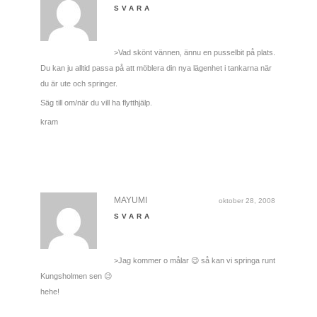
SVARA
>Vad skönt vännen, ännu en pusselbit på plats.
Du kan ju alltid passa på att möblera din nya lägenhet i tankarna när
du är ute och springer.
Säg till om/när du vill ha flytthjälp.
kram
MAYUMI
oktober 28, 2008
SVARA
>Jag kommer o målar 😉 så kan vi springa runt
Kungsholmen sen 😉
hehe!