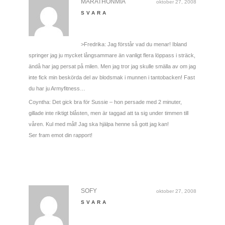
MARATHONMIA
oktober 27, 2008
SVARA
>Fredrika: Jag förstår vad du menar! Ibland
springer jag ju mycket långsammare än vanligt flera löppass i sträck,
ändå har jag persat på milen. Men jag tror jag skulle smälla av om jag
inte fick min beskörda del av blodsmak i munnen i tantobacken! Fast
du har ju Armyfitness…
Coyntha: Det gick bra för Sussie – hon persade med 2 minuter,
gillade inte riktigt blåsten, men är taggad att ta sig under timmen till
våren. Kul med mål! Jag ska hjälpa henne så gott jag kan!
Ser fram emot din rapport!
SOFY
oktober 27, 2008
SVARA