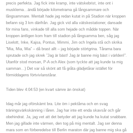
precis perfekta. Jag fick inte kramp, inte vätskebrist, inte ont i
musklerna…ändå började kilometrarna gå långsammare och
långsammare. Mentalt hade jag redan kutat in på Stadion när kroppen
befann sig 3 km därifrån. Jag gick vid alla vätskestationer, dansade
för mina fans, vinkade till alla som hejade och mådde toppen. När
kroppen äntligen kom fram till stadion på långsamma ben, såg jag
Liselott, Inke, Kajsa, Pontus, Mimmi, Jim och Ingela stå och skrika
”Mia, Mia, Mia” – då brast allt – jag började störtgrina. Tårarna bara
sprutade och jag skrek ”Jag är bäst! Jag är banne mig bäst i världen!”.
Utanför stod morsan, P-A och Alex (som tyckte att jag kunde ta mig
samman…) Det var så skönt att få gråta glädjetårar istället för
förmiddagens förtvivlanstårar.
Tiden blev 4:04:53 (en kvart sämre än önskat)
Idag mår jag oförskämt bra. Lite öm i pektårna och en svag
träningsvärkskänning i låren. Jag har inte ett enda skavsår och går
obehindrat. Ja, jag vet att det betyder att jag kunde ha kutat snabbare.
Men jag gillade inte värmen, den tog på mig mentalt. Jag ser denna
mara som en förberedelse till Berlin maraton där jag banne mig ska gå