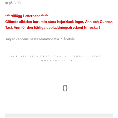
in på 3:39!
*****tillägg i efterhand******
Glömde alldeles bort min stora hejarklack Inger, Ann och Gunnar.
Tack Ann för den härliga uppladdningsdrycken! Ni rockar!
Jag är världens bästa MarathonMia. Sådetså!
SKRIVIT AV
MARATHONMIA
JUNI 1, 2008
UNCATEGORIZED
0
1