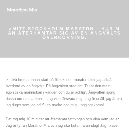
>MITT STOCKHOLM MARATON – HUR M
AN ÅTERHÄMTAR SIG AV EN ÅNGVÄLTS
ÖVERKÖRNING.
>…två timmar innan start på Stockholm maraton blev jag alltså
överkörd av en ångvält. På ångvälten stod det ”Du är den mest
egoistiska människan i världen och du är äcklig”. Ångvälten sjöng
dessa ord i mina öron… Jag ville försvara mig. Jag är snäll, jag är bra,
jag duger som jag är! Sluta trycka ned mig i joggingskorna!
Det tog mig 10 minuter att återhämta fattningen och visa vem jag är.
Jag är fy fan MarathonMia och jag ska kuta maran idag! Jag fixade i