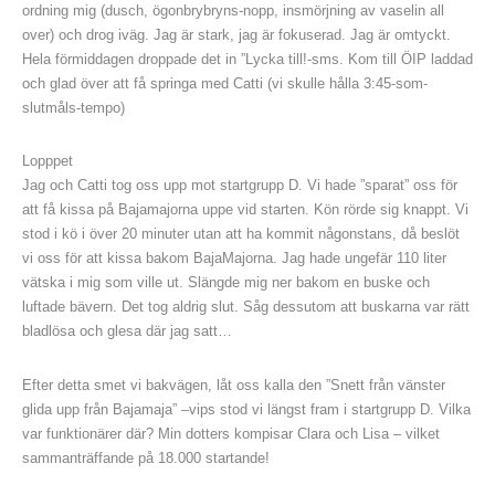
ordning mig (dusch, ögonbrybryns-nopp, insmörjning av vaselin all
over) och drog iväg. Jag är stark, jag är fokuserad. Jag är omtyckt.
Hela förmiddagen droppade det in ”Lycka till!-sms. Kom till ÖIP laddad
och glad över att få springa med Catti (vi skulle hålla 3:45-som-
slutmåls-tempo)
Lopppet
Jag och Catti tog oss upp mot startgrupp D. Vi hade ”sparat” oss för
att få kissa på Bajamajorna uppe vid starten. Kön rörde sig knappt. Vi
stod i kö i över 20 minuter utan att ha kommit någonstans, då beslöt
vi oss för att kissa bakom BajaMajorna. Jag hade ungefär 110 liter
vätska i mig som ville ut. Slängde mig ner bakom en buske och
luftade bävern. Det tog aldrig slut. Såg dessutom att buskarna var rätt
bladlösa och glesa där jag satt…
Efter detta smet vi bakvägen, låt oss kalla den ”Snett från vänster
glida upp från Bajamaja” –vips stod vi längst fram i startgrupp D. Vilka
var funktionärer där? Min dotters kompisar Clara och Lisa – vilket
sammanträffande på 18.000 startande!