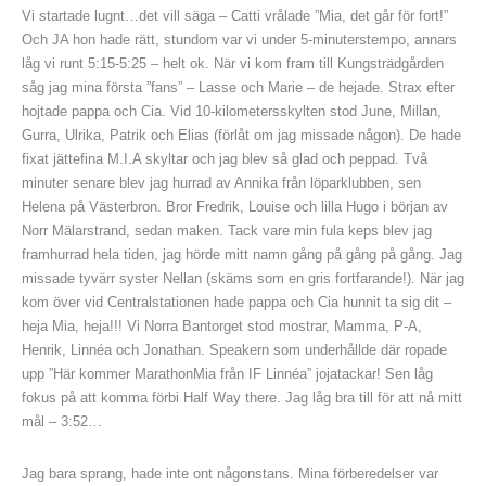
Vi startade lugnt…det vill säga – Catti vrålade ”Mia, det går för fort!”
Och JA hon hade rätt, stundom var vi under 5-minuterstempo, annars
låg vi runt 5:15-5:25 – helt ok. När vi kom fram till Kungsträdgården
såg jag mina första ”fans” – Lasse och Marie – de hejade. Strax efter
hojtade pappa och Cia. Vid 10-kilometersskylten stod June, Millan,
Gurra, Ulrika, Patrik och Elias (förlåt om jag missade någon). De hade
fixat jättefina M.I.A skyltar och jag blev så glad och peppad. Två
minuter senare blev jag hurrad av Annika från löparklubben, sen
Helena på Västerbron. Bror Fredrik, Louise och lilla Hugo i början av
Norr Mälarstrand, sedan maken. Tack vare min fula keps blev jag
framhurrad hela tiden, jag hörde mitt namn gång på gång på gång. Jag
missade tyvärr syster Nellan (skäms som en gris fortfarande!). När jag
kom över vid Centralstationen hade pappa och Cia hunnit ta sig dit –
heja Mia, heja!!! Vi Norra Bantorget stod mostrar, Mamma, P-A,
Henrik, Linnéa och Jonathan. Speakern som underhållde där ropade
upp ”Här kommer MarathonMia från IF Linnéa” jojatackar! Sen låg
fokus på att komma förbi Half Way there. Jag låg bra till för att nå mitt
mål – 3:52…
Jag bara sprang, hade inte ont någonstans. Mina förberedelser var