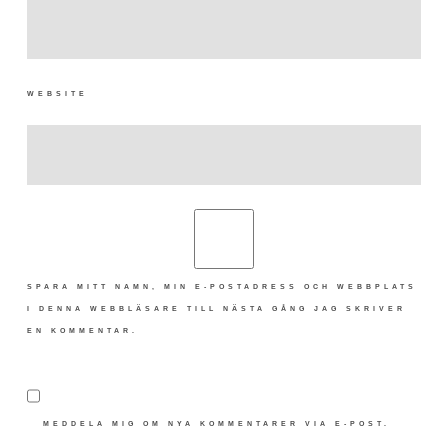
WEBSITE
SPARA MITT NAMN, MIN E-POSTADRESS OCH WEBBPLATS
I DENNA WEBBLÄSARE TILL NÄSTA GÅNG JAG SKRIVER
EN KOMMENTAR.
MEDDELA MIG OM NYA KOMMENTARER VIA E-POST.