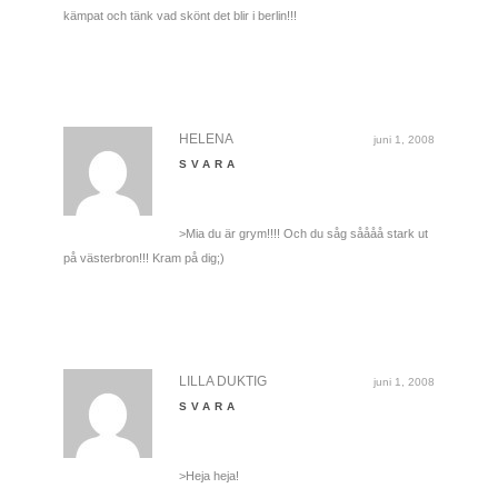
kämpat och tänk vad skönt det blir i berlin!!!
HELENA
juni 1, 2008
SVARA
>Mia du är grym!!!! Och du såg såååå stark ut
på västerbron!!! Kram på dig;)
LILLA DUKTIG
juni 1, 2008
SVARA
>Heja heja!