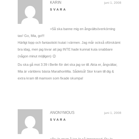
KARIN
juni 1, 2008
SVARA
>Så ska banne mig en ångvältsöverkörning
tas! Go, Mia, go!!!
Härligt lopp och fantastiskt kutat i värmen. Jag mår också oförskämt
bra idag, men jag lovar att jag INTE hade kunnat kuta snabbare
(någon minut möjligen) 😉
Du ska gå mot 3:39 i Berlin för det ska jag se till. Akta er, ångvältar,
Mia är världens bästa MarathonMia. Sådetså! Stor kram till dig &
extra kram till mamsen som fixade skumpa!
ANONYMOUS
juni 1, 2008
SVARA
>Du är grym å jag är så imponerad. Du är