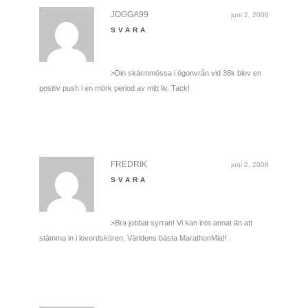
JOGGA99
juni 2, 2008
SVARA
>Din skärmmössa i ögonvrån vid 38k blev en
positiv push i en mörk period av mitt liv. Tack!
FREDRIK
juni 2, 2008
SVARA
>Bra jobbat syrran! Vi kan inte annat än att
stämma in i lovordskören. Världens bästa MarathonMia!!