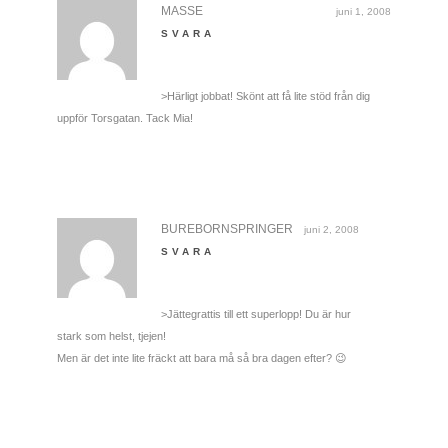
MASSE
juni 1, 2008
SVARA
>Härligt jobbat! Skönt att få lite stöd från dig
uppför Torsgatan. Tack Mia!
BUREBORNSPRINGER
juni 2, 2008
SVARA
>Jättegrattis till ett superlopp! Du är hur
stark som helst, tjejen!
Men är det inte lite fräckt att bara må så bra dagen efter? 😉