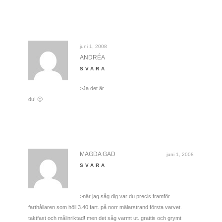
juni 1, 2008
ANDRÉA
SVARA
>Ja det är
du! 🙂
MAGDA GAD
juni 1, 2008
SVARA
>när jag såg dig var du precis framför
farthållaren som höll 3.40 fart. på norr mälarstrand första varvet.
taktfast och målinriktad! men det såg varmt ut. grattis och grymt