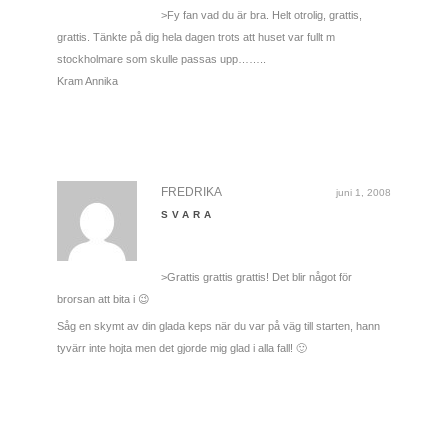
>Fy fan vad du är bra. Helt otrolig, grattis,
grattis. Tänkte på dig hela dagen trots att huset var fullt m
stockholmare som skulle passas upp……..
Kram Annika
FREDRIKA
juni 1, 2008
SVARA
>Grattis grattis grattis! Det blir något för
brorsan att bita i 😉
Såg en skymt av din glada keps när du var på väg till starten, hann
tyvärr inte hojta men det gjorde mig glad i alla fall! 🙂