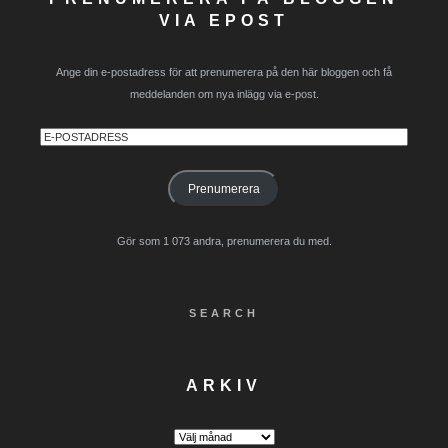
VIA EPOST
Ange din e-postadress för att prenumerera på den här bloggen och få
meddelanden om nya inlägg via e-post.
E-
postadress
Prenumerera
Gör som 1 073 andra, prenumerera du med.
SEARCH
ARKIV
Arkiv