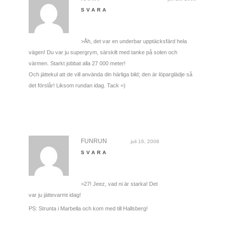
SVARA
>Åh, det var en underbar upptäcksfärd hela
vägen! Du var ju supergrym, särskilt med tanke på solen och
värmen. Starkt jobbat alla 27 000 meter!
Och jättekul att de vill använda din härliga bild; den är löparglädje så
det förslår! Liksom rundan idag. Tack =)
FUNRUN
juli 16, 2008
SVARA
>27! Jeez, vad ni är starka! Det
var ju jättevarmt idag!
PS: Strunta i Marbella och kom med till Hallsberg!