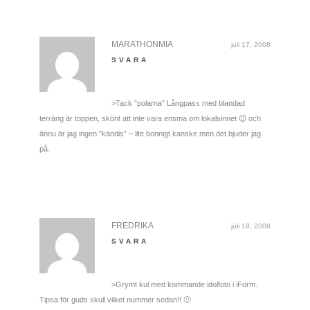
MARATHONMIA
juli 17, 2008
SVARA
>Tack ”polarna” Långpass med blandad
terräng är toppen, skönt att inte vara ensma om lokalsinnet 😉 och
ännu är jag ingen ”kändis” – lite bonnigt kanske men det bjuder jag
på.
FREDRIKA
juli 18, 2008
SVARA
>Grymt kul med kommande idolfoto i iForm.
Tipsa för guds skull vilket nummer sedan!! 🙂