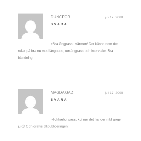
DUNCEOR
juli 17, 2008
SVARA
>Bra långpass i värmen! Det känns som det
rullar på bra nu med långpass, terrängpass och intervaller. Bra
blandning.
MAGDA GAD:
juli 17, 2008
SVARA
>Tokhärligt pass, kul när det händer mkt grejer
ju 🙂 Och grattis till publiceringen!