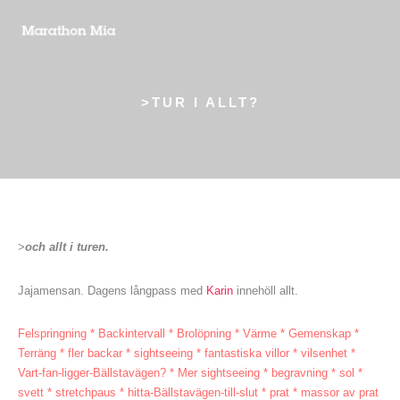
>TUR I ALLT?
>
och allt i turen.
Jajamensan. Dagens långpass med
Karin
innehöll allt.
Felspringning * Backintervall * Brolöpning * Värme * Gemenskap *
Terräng * fler backar * sightseeing * fantastiska villor * vilsenhet *
Vart-fan-ligger-Bällstavägen? * Mer sightseeing * begravning * sol *
svett * stretchpaus * hitta-Bällstavägen-till-slut * prat * massor av prat