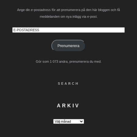
Ange din e-postadress för att prenumerera på den här bloggen och få
meddelanden om nya inlägg via e-post.
E-
postadress
Prenumerera
Gör som 1 073 andra, prenumerera du med.
SEARCH
ARKIV
Arkiv