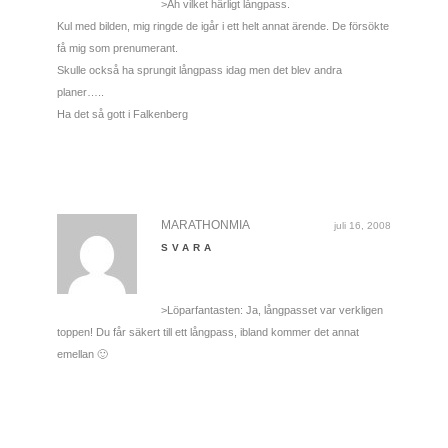
>Åh vilket härligt långpass.
Kul med bilden, mig ringde de igår i ett helt annat ärende. De försökte
få mig som prenumerant.
Skulle också ha sprungit långpass idag men det blev andra
planer…..
Ha det så gott i Falkenberg
MARATHONMIA
juli 16, 2008
SVARA
>Löparfantasten: Ja, långpasset var verkligen
toppen! Du får säkert till ett långpass, ibland kommer det annat
emellan 🙂