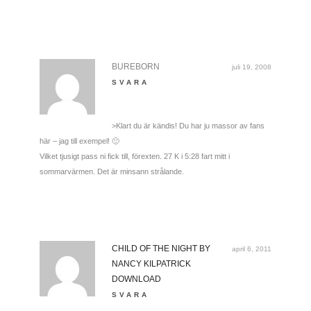
BUREBORN
juli 19, 2008
SVARA
>Klart du är kändis! Du har ju massor av fans
här – jag till exempel! 🙂
Vilket tjusigt pass ni fick till, förexten. 27 K i 5:28 fart mitt i
sommarvärmen. Det är minsann strålande.
CHILD OF THE NIGHT BY
april 6, 2011
NANCY KILPATRICK
DOWNLOAD
SVARA