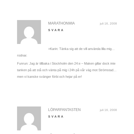
MARATHONMIA
juli 16, 2008
SVARA
>Karin: Tänka sig att de vill använda lilla mig…
rodnar.
Funrun: Jag är tillbaka i Stockholm den 24:e – Maken gillar dock inte
tanken på att stå och vänta på mig i 24h på vår väg mot Strömstad…
men vi kanske svänger förbi och hejar på er!
LÖPARFANTASTEN
juli 16, 2008
SVARA