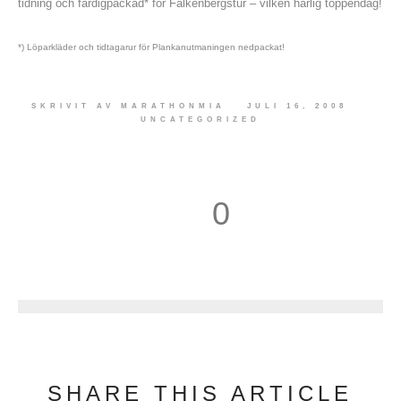
tidning och färdigpackad* för Falkenbergstur – vilken härlig toppendag!
*) Löparkläder och tidtagarur för Plankanutmaningen nedpackat!
SKRIVIT AV
MARATHONMIA
JULI 16, 2008
UNCATEGORIZED
0
1
SHARE THIS ARTICLE