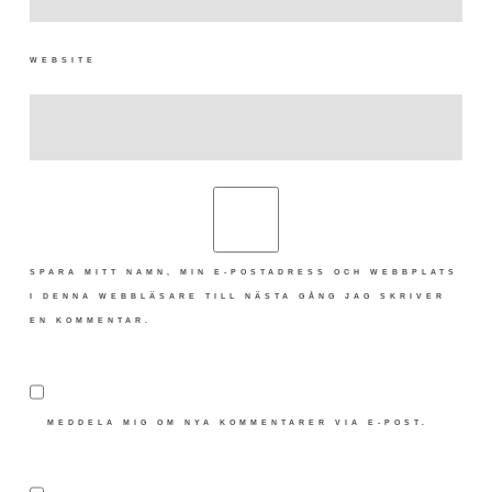
WEBSITE
SPARA MITT NAMN, MIN E-POSTADRESS OCH WEBBPLATS
I DENNA WEBBLÄSARE TILL NÄSTA GÅNG JAG SKRIVER
EN KOMMENTAR.
MEDDELA MIG OM NYA KOMMENTARER VIA E-POST.