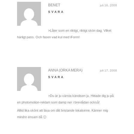
BENET
juli 16, 2008
SVARA
>Låter som en riktigt, riktigt skön dag. Vilket
härligt pass. Och fasen vad kul med iForm!
ANNA (ORKA MERA)
juli 17, 2008
SVARA
>Du är ju värsta kändisen ju. Hittade dig ju på
en photomotion-reklam som damp ner i brevlådan också!
Alltid lika skönt att läsa om ditt bristande lokalsinne. Känner mig
mindre ensam då 🙂