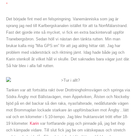
*
Det började fint med en felspringning. Vanemänniska som jag är
sprang jag ned till Karlbergskanalen istället för att ta NorrMälarstrand.
Fast det gjorde inte så mycket, vi fick en extra backintervall uppför
Tranebergsbron. Sedan höll vi nästan den tänkta rutten. Min man
brukar kalla mig ”Mia GPS:en” för att jag aldrig hittar rätt. Jag har
problem med vädersträck och riktning jämt. Idag hade både jag och
Karin stenkoll åt vilket håll vi skulle. Det saknades bara vägar just där.
Så här blev i alla fall rutten.
Tanken var att fortsätta rakt över Drottningholmsvägen och springa via
Södra Ängby mot Bällstavägen, men Äppelviken, Ålsten och Nockeby
bjöd på en del backar så den raka, nyasfalterade, nedåtlutande vägen
mot Brommaplan lockade starkare än uppförsbacken mot Ängby…lätt
val och en kilometer i 5:10-tempo. Jag blev fruktansvärt trött efter 18-
19 kilometer.
Karin
var fortfarande pigg och pinnade på, jag bet ihop
och kämpade vidare. Till slut fick jag be om vätskepaus och stretch