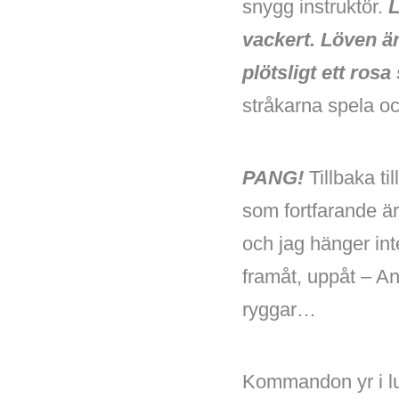
snygg instruktör.
L
vackert. Löven ä
plötsligt ett ros
stråkarna spela oc
PANG!
Tillbaka t
som fortfarande ä
och jag hänger int
framåt, uppåt – A
ryggar…
Kommandon yr i luf