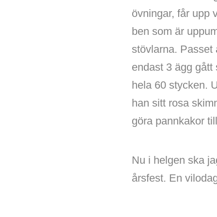
övningar, får upp v
ben som är uppumpa
stövlarna. Passet 
endast 3 ägg gått
hela 60 stycken. U
han sitt rosa skim
göra pannkakor til
Nu i helgen ska ja
årsfest. En viloda