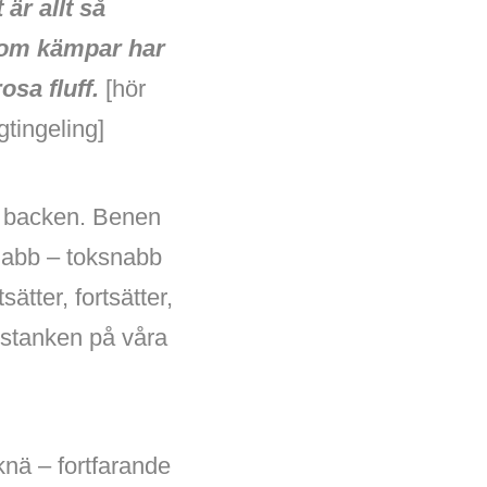
är allt så
som kämpar har
osa fluff.
[hör
gtingeling]
ga backen. Benen
nabb – toksnabb
tter, fortsätter,
estanken på våra
knä – fortfarande