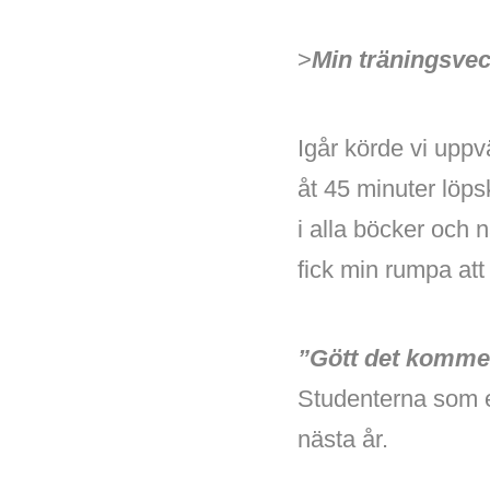
>
Min träningsvec
Igår körde vi upp
åt 45 minuter löps
i alla böcker och 
fick min rumpa a
”Gött det komme
Studenterna som ef
nästa år.