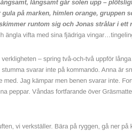
ångsamt, långsamt går solen upp – plötsligt 
r gula på marken, himlen orange, gruppen 
a skimmer runtom sig och Jonas strålar i ett r
h ängla vifta med sina fjädriga vingar…tingelin
ill verkligheten – spring två-och-två uppför lån
r stumma svarar inte på kommando. Anna är s
e med. Jag kämpar men benen svarar inte. Fortsä
nna peppar. Våndas fortfarande över Gräsmatt
ten, vi verkställer. Bära på ryggen, gå ner på 