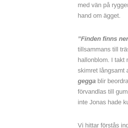
med vän på ryggen,
hand om ägget.
”Finden finns ner
tillsammans till t
hallonblom. I takt 
skimret långsamt a
gegga
blir beordr
förvandlas till gu
inte Jonas hade k
Vi hittar förstås i