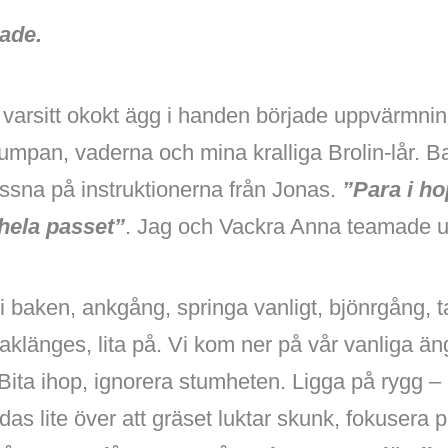
hade.
 varsitt okokt ägg i handen började uppvärmn
mpan, vaderna och mina kralliga Brolin-lår. Ba
ssna på instruktionerna från Jonas.
”Para i ho
 hela passet”
. Jag och Vackra Anna teamade u
i baken, ankgång, springa vanligt, bjönrgång, 
klänges, lita på. Vi kom ner på vår vanliga äng 
Bita ihop, ignorera stumheten. Ligga på rygg –
s lite över att gräset luktar skunk, fokusera p