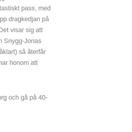
ntastiskt pass, med
 upp dragkedjan på
et visar sig att
ch Snygg-Jonas
klart) så återfår
anar honom att
borg och gå på 40-