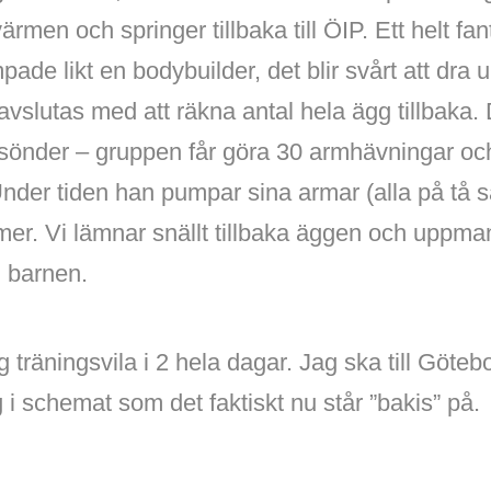
ärmen och springer tillbaka till ÖIP. Ett helt fa
de likt en bodybuilder, det blir svårt att dra
avslutas med att räkna antal hela ägg tillbaka. D
 sönder – gruppen får göra 30 armhävningar o
nder tiden han pumpar sina armar (alla på tå så
mer. Vi lämnar snällt tillbaka äggen och uppm
l barnen.
g träningsvila i 2 hela dagar. Jag ska till Göte
g i schemat som det faktiskt nu står ”bakis” på.