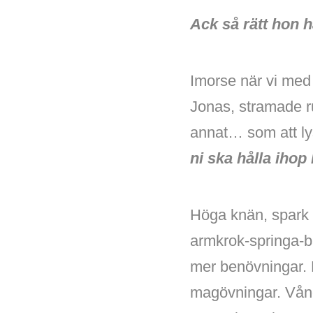
Ack så rätt hon 
Imorse när vi med
Jonas, stramade ru
annat… som att ly
ni ska hålla ihop
Höga knän, spark 
armkrok-springa-ba
mer benövningar. 
magövningar. Vånda