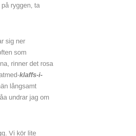
 på ryggen, ta
r sig ner
often som
rna, rinner det rosa
atmed-
klaffs-i-
knän långsamt
låa undrar jag om
g. Vi kör lite