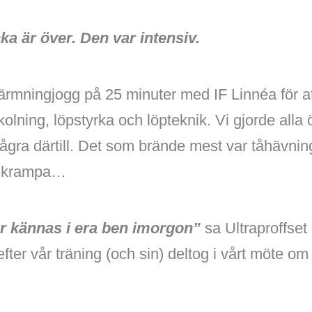
ka är över. Den var intensiv.
värmningjogg på 25 minuter med IF Linnéa för 
kolning, löpstyrka och löpteknik. Vi gjorde alla
några därtill. Det som brände mest var tåhävning
tt krampa…
r kännas i era ben imorgon”
sa Ultraproffset 
ter vår träning (och sin) deltog i vårt möte om