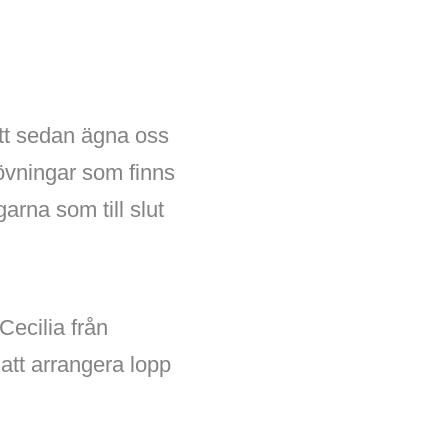
att sedan ägna oss
 övningar som finns
arna som till slut
Cecilia från
 att arrangera lopp