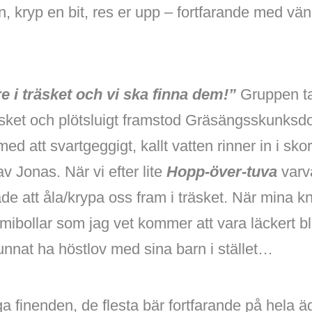
 kryp en bit, res er upp – fortfarande med vän
e i träsket och vi ska finna dem!”
Gruppen ta
räsket och plötsluigt framstod Gräsängsskunksd
med att svartgeggigt, kallt vatten rinner in i sko
v Jonas. När vi efter lite
Hopp-över-tuva
varv
ade att åla/krypa oss fram i träsket. När mina 
mmibollar som jag vet kommer att vara läckert b
unnat ha höstlov med sina barn i stället…
nga finenden, de flesta bär fortfarande på hela äg