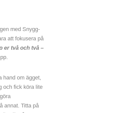
ingen med Snygg-
ra att fokusera på
p er två och två –
pp.
ta hand om ägget,
och fick köra lite
 göra
å annat. Titta på