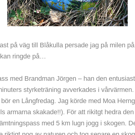
ast på väg till Blåkulla persade jag på milen p
ockan ringde på…
ss med Brandman Jörgen – han den entusiastisk
minuters styrketräning avverkades i vårvärmen
g bör en Långfredag. Jag körde med Moa Hern
tills armarna skakade!!). För att rikitgt hedra d
hämtningspass med 5 km lugn jogg i skogen. De
te riktigt nog av naturen och tog senare en sko