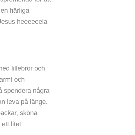
den härliga
å Jesus heeeeeela
med lillebror och
varmt och
t få spendera några
n leva på länge.
backar, sköna
tt litet