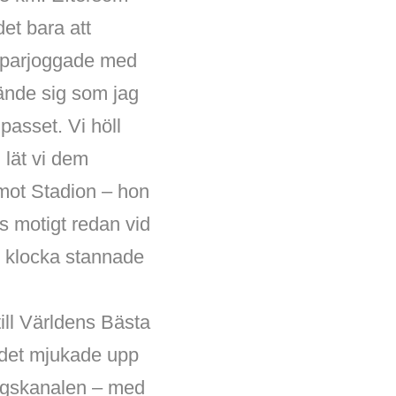
det bara att
ch parjoggade med
ände sig som jag
passet. Vi höll
 lät vi dem
t mot Stadion – hon
s motigt redan vid
 klocka stannade
till Världens Bästa
 det mjukade upp
bergskanalen – med