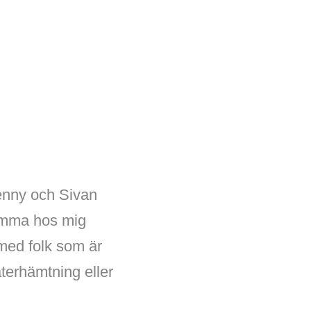
Jenny och Sivan
hemma hos mig
s med folk som är
återhämtning eller