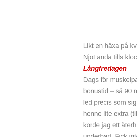
Likt en häxa på kv
Njöt ända tills kl
Långfredagen
Dags för muskelpa
bonustid – så 90 
led precis som si
henne lite extra (
körde jag ett åter
underbart. Fick in