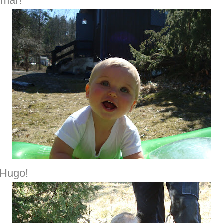
mmar!
 Hugo!