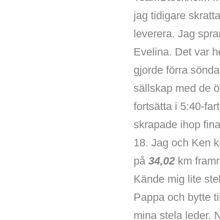
jag tidigare skratta
leverera. Jag spra
Evelina. Det var 
gjorde förra söndag
sällskap med de öv
fortsätta i 5:40-fa
skrapade ihop fina
18. Jag och Ken k
på
34,02
km framm
Kände mig lite stel
Pappa och bytte t
mina stela leder. 