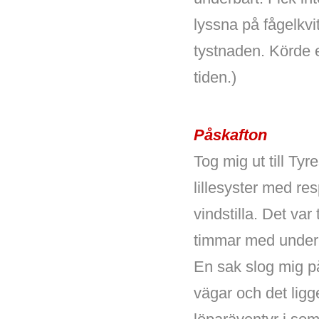
lyssna på fågelkvi
tystnaden. Körde e
tiden.)
Påskafton
Tog mig ut till Tyr
lillesyster med re
vindstilla. Det var
timmar med underb
En sak slog mig p
vägar och det ligge