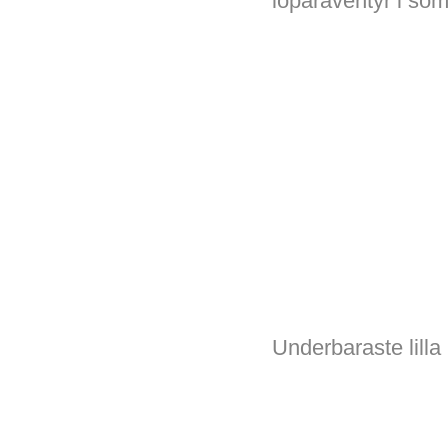
löparäventyr i so
Underbaraste lilla