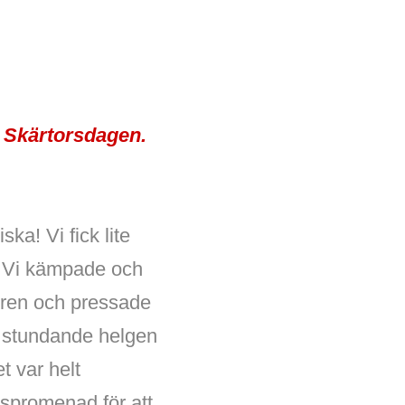
å
Skärtorsdagen.
a! Vi fick lite
. Vi kämpade och
gren och pressade
en stundande helgen
t var helt
gspromenad för att