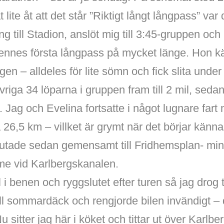
t lite åt att det står ”Riktigt långt långpass” var 
ng till Stadion, anslöt mig till 3:45-gruppen o
hennes första långpass på mycket länge. Hon k
en – alldeles för lite sömn och fick slita under 
riga 34 löparna i gruppen fram till 2 mil, sedan
rt. Jag och Evelina fortsatte i något lugnare far
 26,5 km – villket är grymt när det börjar känna
utade sedan gemensamt till Fridhemsplan- min
e vid Karlbergskanalen.
 i benen och ryggslutet efter turen så jag drog 
ill sommardäck och rengjorde bilen invändigt –
Nu sitter jag här i köket och tittar ut över Karl