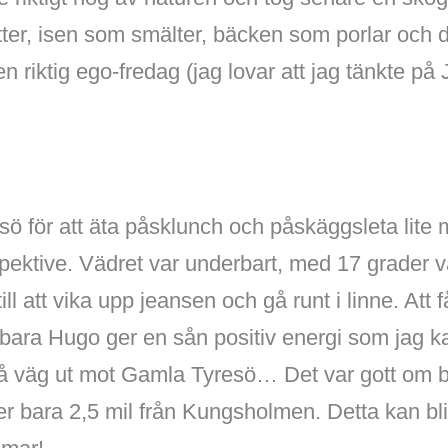
tter, isen som smälter, bäcken som porlar och 
n riktig ego-fredag (jag lovar att jag tänkte p
esö för att äta påsklunch och påskäggsleta lite 
spektive. Vädret var underbart, med 17 grader 
 till att vika upp jeansen och gå runt i linne. At
ara Hugo ger en sån positiv energi som jag ka
å väg ut mot Gamla Tyresö… Det var gott om 
r bara 2,5 mil från Kungsholmen. Detta kan bli e