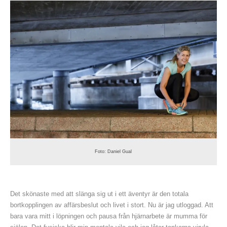
Foto: Daniel Gual
Det skönaste med att slänga sig ut i ett äventyr är den totala
bortkopplingen av affärsbeslut och livet i stort. Nu är jag utloggad. Att
bara vara mitt i löpningen och pausa från hjärnarbete är mumma för