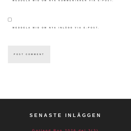
MEDDELA MIG OM NYA KOMMENTARER VIA E-POST.
MEDDELA MIG OM NYA INLÄGG VIA E-POST.
SENASTE INLÄGGEN
Gotland Run 2026 del 3(3)