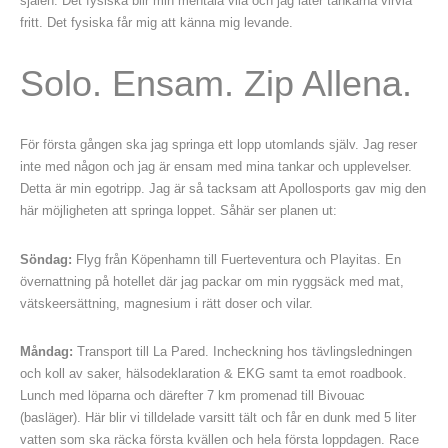
själen. Det fysiska blir min mentala vila och jag låter tankarna virvla
fritt. Det fysiska får mig att känna mig levande.
Solo. Ensam. Zip Allena.
För första gången ska jag springa ett lopp utomlands själv. Jag reser
inte med någon och jag är ensam med mina tankar och upplevelser.
Detta är min egotripp. Jag är så tacksam att Apollosports gav mig den
här möjligheten att springa loppet. Såhär ser planen ut:
Söndag:
Flyg från Köpenhamn till Fuerteventura och Playitas. En
övernattning på hotellet där jag packar om min ryggsäck med mat,
vätskeersättning, magnesium i rätt doser och vilar.
Måndag:
Transport till La Pared. Incheckning hos tävlingsledningen
och koll av saker, hälsodeklaration & EKG samt ta emot roadbook.
Lunch med löparna och därefter 7 km promenad till Bivouac
(basläger). Här blir vi tilldelade varsitt tält och får en dunk med 5 liter
vatten som ska räcka första kvällen och hela första loppdagen. Race