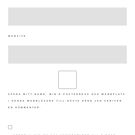
WEBSITE
SPARA MITT NAMN, MIN E-POSTADRESS OCH WEBBPLATS
I DENNA WEBBLÄSARE TILL NÄSTA GÅNG JAG SKRIVER
EN KOMMENTAR.