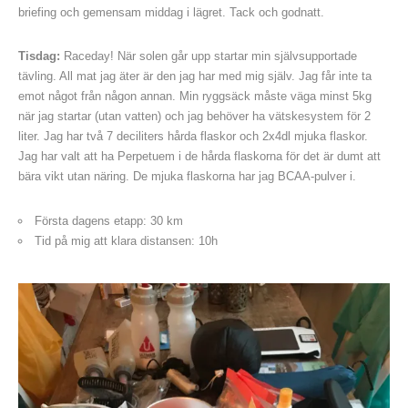
briefing och gemensam middag i lägret. Tack och godnatt.
Tisdag:
Raceday! När solen går upp startar min självsupportade
tävling. All mat jag äter är den jag har med mig själv. Jag får inte ta
emot något från någon annan. Min ryggsäck måste väga minst 5kg
när jag startar (utan vatten) och jag behöver ha vätskesystem för 2
liter. Jag har två 7 deciliters hårda flaskor och 2x4dl mjuka flaskor.
Jag har valt att ha Perpetuem i de hårda flaskorna för det är dumt att
bära vikt utan näring. De mjuka flaskorna har jag BCAA-pulver i.
Första dagens etapp: 30 km
Tid på mig att klara distansen: 10h