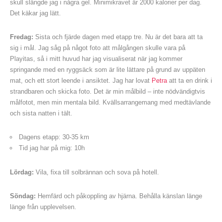
skull slängde jag i några gel. Minimikravet är 2000 kalorier per dag.
Det käkar jag lätt.
Fredag:
Sista och fjärde dagen med etapp tre. Nu är det bara att ta
sig i mål. Jag såg på något foto att målgången skulle vara på
Playitas, så i mitt huvud har jag visualiserat när jag kommer
springande med en ryggsäck som är lite lättare på grund av uppäten
mat, och ett stort leende i ansiktet. Jag har lovat
Petra
att ta en drink i
strandbaren och skicka foto. Det är min målbild – inte nödvändigtvis
målfotot, men min mentala bild. Kvällsarrangemang med medtävlande
och sista natten i tält.
Dagens etapp: 30-35 km
Tid jag har på mig: 10h
Lördag:
Vila, fixa till solbrännan och sova på hotell.
Söndag:
Hemfärd och påkoppling av hjärna. Behålla känslan länge
länge från upplevelsen.