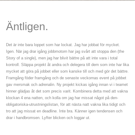
Äntligen.
Det är inte bara loppet som har lockat. Jag har jobbat för mycket.
Igen. När jag drar igång jobbmotorn har jag svårt att stoppa den (the
Story of a single), men jag har blivit bättre på att inte vara i total
kontroll. Släppa projekt åt andra och delegera till dem som inte har lika
mycket att göra på jobbet eller som kanske till och med gör det bättre.
Framgång föder framgång och de senaste veckornas event på jobbet
gav mersmak och adrenalin. Ny projekt kickas igång innan vi i teamet
hinner glädjas åt det som precis varit. Kombinera detta med att vakna
klockan 4 ena natten, och kolla om jag har missat något på den-
obligatoriska-utrustningslistan, för att nästa natt vakna lika tidigt och
tro att jag missat en deadline. Inte bra. Känner igen tendensen och
drar i handbromsen. Lyfter blicken och loggar ut.