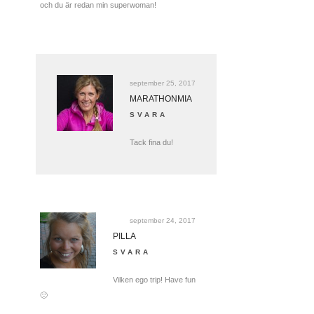
och du är redan min superwoman!
september 25, 2017
MARATHONMIA
SVARA
Tack fina du!
september 24, 2017
PILLA
SVARA
Vilken ego trip! Have fun
🙂