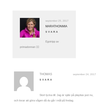
september 25, 2017
MARATHONMIA
SVARA
Egotripp av
primadonnan 👌🏻
THOMAS
september 24, 2017
SVARA
Stort lycka till. Jag är själv på playitas just nu,
och lovar att göra vågen då du går i mål på fredag.