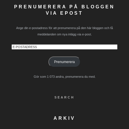
PRENUMERERA PÅ BLOGGEN
VIA EPOST
Ange din e-postadress för att prenumerera på den här bloggen och få
meddelanden om nya inlägg via e-post.
E-
postadress
Prenumerera
Gör som 1 073 andra, prenumerera du med.
SEARCH
ARKIV