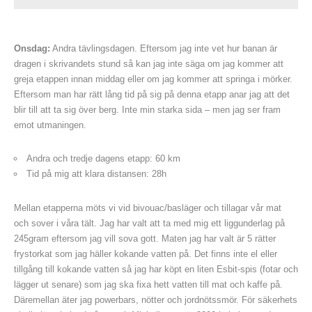
Onsdag:
Andra tävlingsdagen. Eftersom jag inte vet hur banan är
dragen i skrivandets stund så kan jag inte säga om jag kommer att
greja etappen innan middag eller om jag kommer att springa i mörker.
Eftersom man har rätt lång tid på sig på denna etapp anar jag att det
blir till att ta sig över berg. Inte min starka sida – men jag ser fram
emot utmaningen.
Andra och tredje dagens etapp: 60 km
Tid på mig att klara distansen: 28h
Mellan etapperna möts vi vid bivouac/basläger och tillagar vår mat
och sover i våra tält. Jag har valt att ta med mig ett liggunderlag på
245gram eftersom jag vill sova gott. Maten jag har valt är 5 rätter
frystorkat som jag häller kokande vatten på. Det finns inte el eller
tillgång till kokande vatten så jag har köpt en liten Esbit-spis (fotar och
lägger ut senare) som jag ska fixa hett vatten till mat och kaffe på.
Däremellan äter jag powerbars, nötter och jordnötssmör. För säkerhets