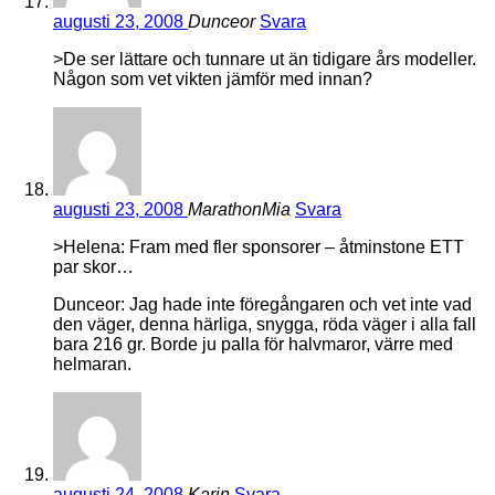
augusti 23, 2008
Dunceor
Svara
>De ser lättare och tunnare ut än tidigare års modeller.
Någon som vet vikten jämför med innan?
augusti 23, 2008
MarathonMia
Svara
>Helena: Fram med fler sponsorer – åtminstone ETT
par skor…
Dunceor: Jag hade inte föregångaren och vet inte vad
den väger, denna härliga, snygga, röda väger i alla fall
bara 216 gr. Borde ju palla för halvmaror, värre med
helmaran.
augusti 24, 2008
Karin
Svara