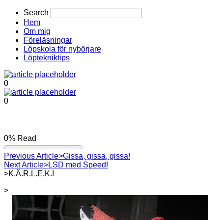
Search
Hem
Om mig
Föreläsningar
Löpskola för nybörjare
Löptekniktips
0
0
0%
Read
Previous Article
>Gissa, gissa, gissa!
Next Article
>LSD med Speed!
>K.Ä.R.L.E.K.!
>