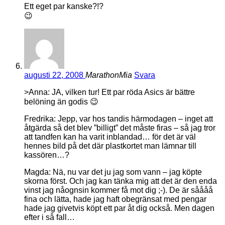
Ett eget par kanske?!?
😉
augusti 22, 2008
MarathonMia
Svara
>Anna: JA, vilken tur! Ett par röda Asics är bättre
belöning än godis 😉
Fredrika: Jepp, var hos tandis härmodagen – inget att
åtgärda så det blev ”billigt” det måste firas – så jag tror
att tandfen kan ha varit inblandad… för det är väl
hennes bild på det där plastkortet man lämnar till
kassören…?
Magda: Nä, nu var det ju jag som vann – jag köpte
skorna först. Och jag kan tänka mig att det är den enda
vinst jag nåognsin kommer få mot dig ;-). De är såååå
fina och lätta, hade jag haft obegränsat med pengar
hade jag givetvis köpt ett par åt dig också. Men dagen
efter i så fall…