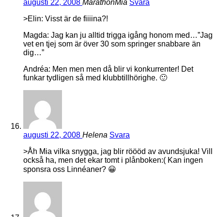
augusti 22, 2008
MarathonMia
Svara
>Elin: Visst är de fiiiina?!
Magda: Jag kan ju alltid trigga igång honom med…”Jag
vet en tjej som är över 30 som springer snabbare än
dig…”
Andréa: Men men men då blir vi konkurrenter! Det
funkar tydligen så med klubbtillhörighe. 🙂
augusti 22, 2008
Helena
Svara
>Åh Mia vilka snygga, jag blir röööd av avundsjuka! Vill
också ha, men det ekar tomt i plånboken:( Kan ingen
sponsra oss Linnéaner? 😀