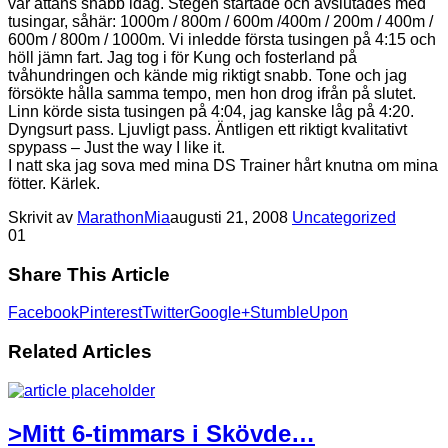
var attans snabb idag. Stegen startade och avslutades med
tusingar, såhär: 1000m / 800m / 600m /400m / 200m / 400m /
600m / 800m / 1000m. Vi inledde första tusingen på 4:15 och
höll jämn fart. Jag tog i för Kung och fosterland på
tvåhundringen och kände mig riktigt snabb. Tone och jag
försökte hålla samma tempo, men hon drog ifrån på slutet.
Linn körde sista tusingen på 4:04, jag kanske låg på 4:20.
Dyngsurt pass. Ljuvligt pass. Äntligen ett riktigt kvalitativt
spypass – Just the way I like it.
I natt ska jag sova med mina DS Trainer hårt knutna om mina
fötter. Kärlek.
Skrivit av
MarathonMia
augusti 21, 2008
Uncategorized
0
1
Share This Article
Facebook
Pinterest
Twitter
Google+
StumbleUpon
Related Articles
>Mitt 6-timmars i Skövde…