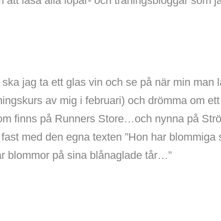
att läsa alla löpar- och träningsbloggar som j
 ska jag ta ett glas vin och se på när min man 
ningskurs av mig i februari) och drömma om ett
om finns på Runners Store…och nynna på Strö
r” fast med den egna texten ”Hon har blommiga 
har blommor på sina blånaglade tår…”