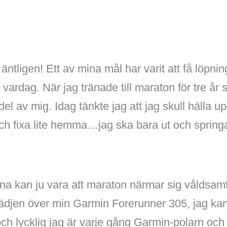
 äntligen! Ett av mina mål har varit att få löpn
 vardag. När jag tränade till maraton för tre år 
l av mig. Idag tänkte jag att jag skull hälla upp
h fixa lite hemma…jag ska bara ut och springa 
na kan ju vara att maraton närmar sig våldsam
ädjen över min Garmin Forerunner 305, jag kan
ch lycklig jag är varje gång Garmin-polarn och j