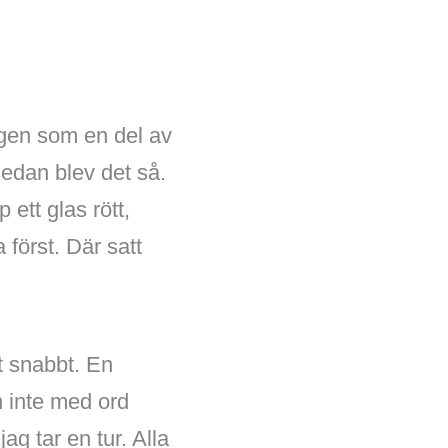
ingen som en del av
sedan blev det så.
 ett glas rött,
först. Där satt
t snabbt. En
 inte med ord
ag tar en tur. Alla