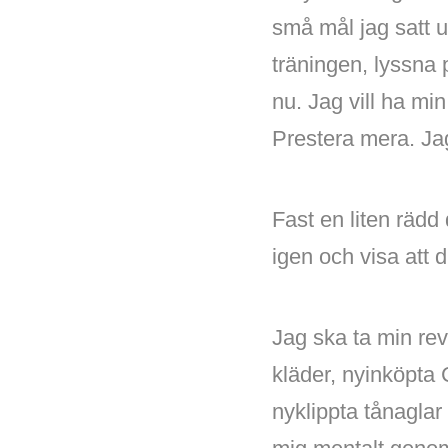
små mål jag satt up
träningen, lyssna 
nu. Jag vill ha mi
Prestera mera. Jag v
Fast en liten rädd 
igen och visa att 
Jag ska ta min rev
kläder, nyinköpta 
nyklippta tånagla