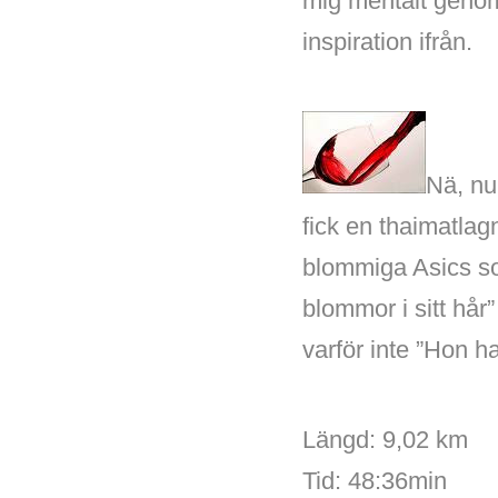
mig mentalt genom 
inspiration ifrån.
Nä, nu
fick en thaimatlag
blommiga Asics s
blommor i sitt hå
varför inte ”Hon 
Längd: 9,02 km
Tid: 48:36min