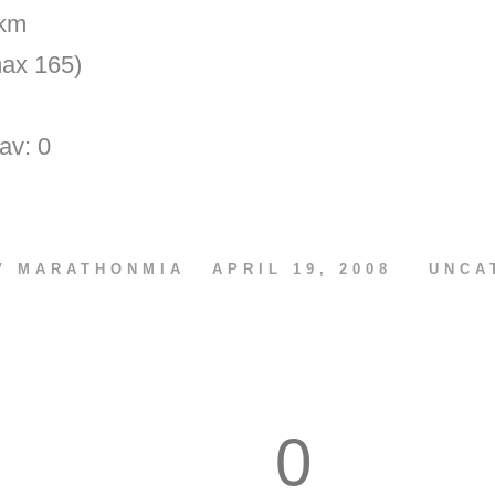
/km
max 165)
av: 0
AV
MARATHONMIA
APRIL 19, 2008
UNCA
0