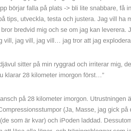
p börjar falla på plats -> bli lite snabbare, få in
på tips, utveckla, testa och justera. Jag vill ha
n bror bredvid mig och se om jag kan leverera. Ja
ill, jag vill, jag vill… jag tror att jag explodera
djävul sitter på min ryggrad och irriterar mig, 
du klarar 28 kilometer imorgon först…”
ansch på 28 kilometer imorgon. Utrustningen är
Compressionsstumpor (Ja, Masse, jag gick på det
r (de som är kvar) och iPoden laddad. Dessuto