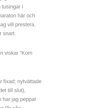
 tusingar i
 maraton här och
g vill prestera.
r snart.
den viskar ”Kom
 fixad; nytvättade
 till slut),
m har jag peppat