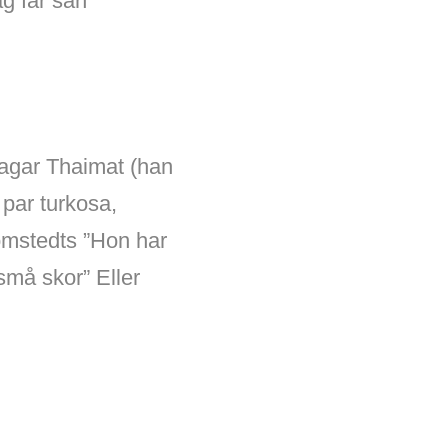
ag får sån
lagar Thaimat (han
 par turkosa,
mstedts ”Hon har
små skor” Eller