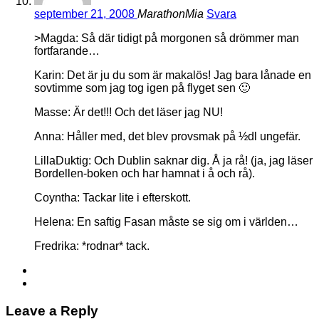
september 21, 2008
MarathonMia
Svara
>Magda: Så där tidigt på morgonen så drömmer man
fortfarande…
Karin: Det är ju du som är makalös! Jag bara lånade en
sovtimme som jag tog igen på flyget sen 🙂
Masse: Är det!!! Och det läser jag NU!
Anna: Håller med, det blev provsmak på ½dl ungefär.
LillaDuktig: Och Dublin saknar dig. Å ja rå! (ja, jag läser
Bordellen-boken och har hamnat i å och rå).
Coyntha: Tackar lite i efterskott.
Helena: En saftig Fasan måste se sig om i världen…
Fredrika: *rodnar* tack.
Leave a Reply