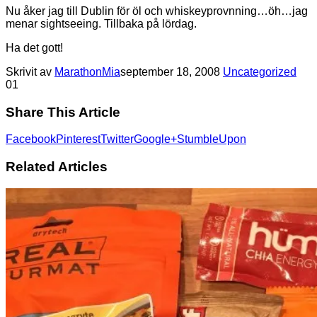
Nu åker jag till Dublin för öl och whiskeyprovnning…öh…jag
menar sightseeing. Tillbaka på lördag.
Ha det gott!
Skrivit av
MarathonMia
september 18, 2008
Uncategorized
0
1
Share This Article
Facebook
Pinterest
Twitter
Google+
StumbleUpon
Related Articles