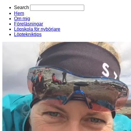
Search
Hem
Om mig
Föreläsningar
Löpskola för nybörjare
Löptekniktips