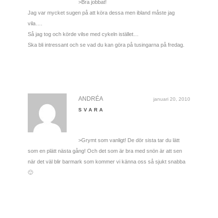
>Bra jobbat!
Jag var mycket sugen på att köra dessa men ibland måste jag
vila….
Så jag tog och körde vilse med cykeln istället…
Ska bli intressant och se vad du kan göra på tusingarna på fredag.
ANDRÉA
januari 20, 2010
SVARA
>Grymt som vanligt! De dör sista tar du lätt
som en plätt nästa gång! Och det som är bra med snön är att sen
när det väl blir barmark som kommer vi känna oss så sjukt snabba
🙂