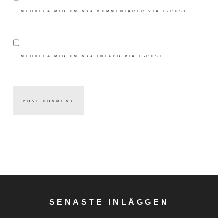
MEDDELA MIG OM NYA KOMMENTARER VIA E-POST.
MEDDELA MIG OM NYA INLÄGG VIA E-POST.
SENASTE INLÄGGEN