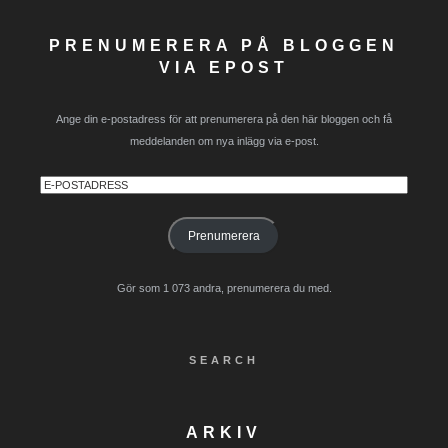
PRENUMERERA PÅ BLOGGEN
VIA EPOST
Ange din e-postadress för att prenumerera på den här bloggen och få
meddelanden om nya inlägg via e-post.
E-
postadress
Prenumerera
Gör som 1 073 andra, prenumerera du med.
SEARCH
ARKIV