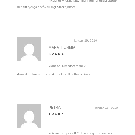
>Rucher – lustig stavning, men fonetiskt talade
det sitt tydliga språk till dig! Starkt jobbat!
januari 19, 2010
MARATHONMIA
SVARA
>Masse: Mitt största tack!
Anneliten: hmmm – kanske det skulle uttalas Rucker…
PETRA
januari 19, 2010
SVARA
>Grymt bra jobbat! Och när jag – en vacker