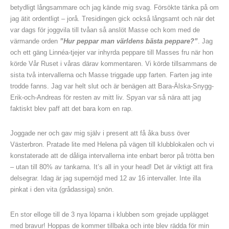
betydligt långsammare och jag kände mig svag. Försökte tänka på om
jag ätit ordentligt – jorå. Tresidingen gick också långsamt och när det
var dags för joggvila till tvåan så anslöt Masse och kom med de
värmande orden
”Hur peppar man världens bästa peppare?”
. Jag
och ett gäng Linnéa-tjejer var inhyrda peppare till Masses fru när hon
körde Vår Ruset i våras därav kommentaren. Vi körde tillsammans de
sista två intervallerna och Masse triggade upp farten. Farten jag inte
trodde fanns. Jag var helt slut och är benägen att Bara-Älska-Snygg-
Erik-och-Andreas för resten av mitt liv. Spyan var så nära att jag
faktiskt blev paff att det bara kom en rap.
Joggade ner och gav mig själv i present att få åka buss över
Västerbron. Pratade lite med Helena på vägen till klubblokalen och vi
konstaterade att de dåliga intervallerna inte enbart beror på trötta ben
– utan till 80% av tankarna. It’s all in your head! Det är viktigt att fira
delsegrar. Idag är jag supernöjd med 12 av 16 intervaller. Inte illa
pinkat i den vita (grådassiga) snön.
En stor elloge till de 3 nya löparna i klubben som grejade upplägget
med bravur! Hoppas de kommer tillbaka och inte blev rädda för min