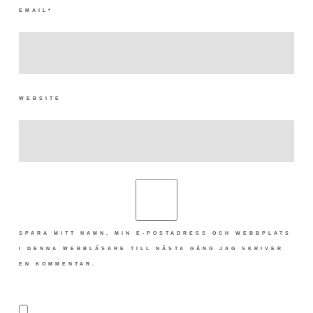
EMAIL
*
WEBSITE
SPARA MITT NAMN, MIN E-POSTADRESS OCH WEBBPLATS
I DENNA WEBBLÄSARE TILL NÄSTA GÅNG JAG SKRIVER
EN KOMMENTAR.