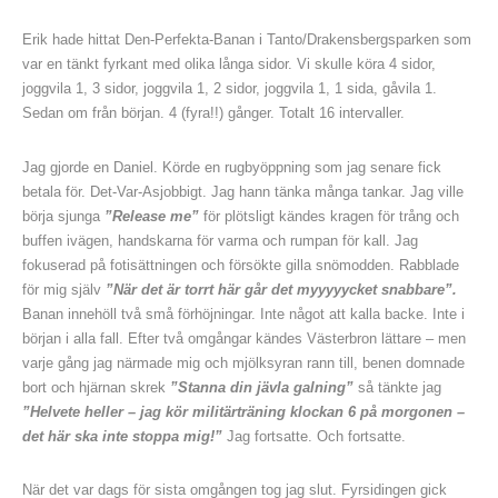
Erik hade hittat Den-Perfekta-Banan i Tanto/Drakensbergsparken som
var en tänkt fyrkant med olika långa sidor. Vi skulle köra 4 sidor,
joggvila 1, 3 sidor, joggvila 1, 2 sidor, joggvila 1, 1 sida, gåvila 1.
Sedan om från början. 4 (fyra!!) gånger. Totalt 16 intervaller.
Jag gjorde en Daniel. Körde en rugbyöppning som jag senare fick
betala för. Det-Var-Asjobbigt. Jag hann tänka många tankar. Jag ville
börja sjunga
”Release me”
för plötsligt kändes kragen för trång och
buffen ivägen, handskarna för varma och rumpan för kall. Jag
fokuserad på fotisättningen och försökte gilla snömodden. Rabblade
för mig själv
”När det är torrt här går det myyyyycket snabbare”.
Banan innehöll två små förhöjningar. Inte något att kalla backe. Inte i
början i alla fall. Efter två omgångar kändes Västerbron lättare – men
varje gång jag närmade mig och mjölksyran rann till, benen domnade
bort och hjärnan skrek
”Stanna din jävla galning”
så tänkte jag
”Helvete heller – jag kör militärträning klockan 6 på morgonen –
det här ska inte stoppa mig!”
Jag fortsatte. Och fortsatte.
När det var dags för sista omgången tog jag slut. Fyrsidingen gick