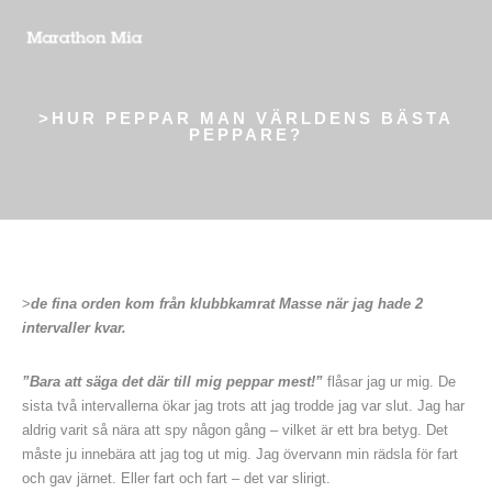
>HUR PEPPAR MAN VÄRLDENS BÄSTA
PEPPARE?
>
de fina orden kom från klubbkamrat Masse när jag hade 2
intervaller kvar.
”Bara att säga det där till mig peppar mest!”
flåsar jag ur mig. De
sista två intervallerna ökar jag trots att jag trodde jag var slut. Jag har
aldrig varit så nära att spy någon gång – vilket är ett bra betyg. Det
måste ju innebära att jag tog ut mig. Jag övervann min rädsla för fart
och gav järnet. Eller fart och fart – det var slirigt.