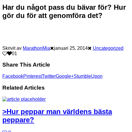
Har du något pass du bävar för? Hur
gör du för att genomföra det?
Skrivit av
MarathonMia
januari 25, 2014
Uncategorized
0
1
Share This Article
Facebook
Pinterest
Twitter
Google+
StumbleUpon
Related Articles
>Hur peppar man världens bästa
peppare?