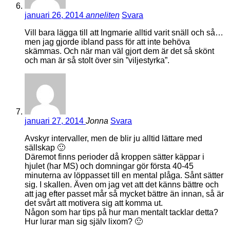
januari 26, 2014
anneliten
Svara
Vill bara lägga till att Ingmarie alltid varit snäll och så…
men jag gjorde ibland pass för att inte behöva
skämmas. Och när man väl gjort dem är det så skönt
och man är så stolt över sin ”viljestyrka”.
januari 27, 2014
Jonna
Svara
Avskyr intervaller, men de blir ju alltid lättare med
sällskap 🙂
Däremot finns perioder då kroppen sätter käppar i
hjulet (har MS) och domningar gör första 40-45
minuterna av löppasset till en mental plåga. Sånt sätter
sig. I skallen. Även om jag vet att det känns bättre och
att jag efter passet mår så mycket bättre än innan, så är
det svårt att motivera sig att komma ut.
Någon som har tips på hur man mentalt tacklar detta?
Hur lurar man sig själv lixom? 🙂