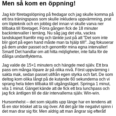
Men så kom en öppning!
Jag kör företagslöpning på fredagar och jag skulle komma på
ett bra träningspass som skulle inkludera uppvärmning, prat
om löpteknik och en jobbig del innan vi skulle varva ner
tillbaka till företaget. Förra gången fick de 18 minuter
backintervaller i terräng. Nu såg jag det vita, vackra
landskapet framför mig och tänkte just på att ”Det som inte
blir gjort på egen hand måste man ta hjälp till!”. Jag fokuserar
på dem under passet och genomför mina egna intervaller!
Smart! Det handlar om att hitta möjligheter, inte falla för de
dåliga undanflykterna.
Jag valde de 15×1 minuters och hängde med själv. Ett bra
pass om många löpare är på olika nivå. Först uppvärming i
sakta mak, sedan passet utifrån egen styrka och fart. De som
deltog kom olika långt på de kutande 60 sekunderna och vi
sprang hela tiden tillbaka till utgångsläget. Springa 1 minut,
vila 1 minut. Gänget kände att de fick ett bra lunchpass och
jag fick äntligen till de där intervallerna själv. Win-win.
Hursomhelst – det som skjutits upp länge har en tendens att
få en stor tröskel att ta sig över. Att det går lite negativt spinn i
det man drar sig för. Men aldrig att man ångrar sig efteråt!