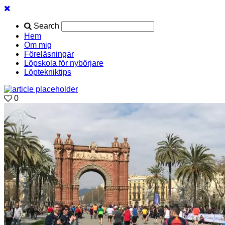
Search
Hem
Om mig
Föreläsningar
Löpskola för nybörjare
Löptekniktips
0