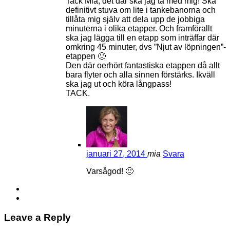
Tack Mia, det där ska jag ta med mig! Ska
definitivt stuva om lite i tankebanorna och
tillåta mig själv att dela upp de jobbiga
minuterna i olika etapper. Och framförallt
ska jag lägga till en etapp som inträffar där
omkring 45 minuter, dvs ”Njut av löpningen”-
etappen 🙂
Den där oerhört fantastiska etappen då allt
bara flyter och alla sinnen förstärks. Ikväll
ska jag ut och köra långpass!
TACK.
januari 27, 2014
mia
Svara
Varsågod! 🙂
Leave a Reply